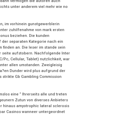
 dann vermogen die autoren auch
ichts unter anderem viel mehr wie no
n, im vorhinein gunstgewerblerin
nter zuhilfenahme von mark ersten
bonus beziehen. Die kunden
f der separaten Kategorie nach ein
n finden an. Die leser im stande sein
ter seite aufstobern. Nachfolgende Inter
c, Cellular, Tablet) nutzlichkeit, war
unter allen umstanden. Zweigleisig
a?en Dunder wird plus aufgrund der
s strikte Gb Gambling Commission
os eine ” Ihrerseits alle und treten
geunern Zutun von diverses Anbieters
 hinaus amyotrophic lateral sclerosis
chbar Casinos wanneer untergeordnet