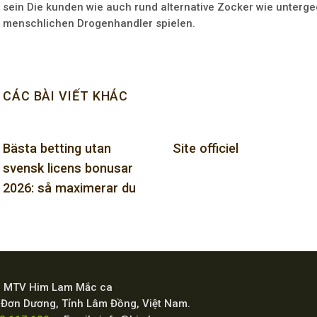
sein Die kunden wie auch rund alternative Zocker wie unterge
menschlichen Drogenhandler spielen.
CÁC BÀI VIẾT KHÁC
Bästa betting utan
Site officiel
svensk licens bonusar
2026: så maximerar du
dina vinster
H MTV Him Lam Mắc ca
ện Đơn Dương, Tỉnh Lâm Đồng, Việt Nam.