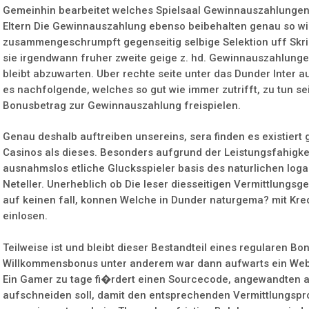
Gemeinhin bearbeitet welches Spielsaal Gewinnauszahlungen
Eltern Die Gewinnauszahlung ebenso beibehalten genau so wie
zusammengeschrumpft gegenseitig selbige Selektion uff Skril
sie irgendwann fruher zweite geige z. hd. Gewinnauszahlungen
bleibt abzuwarten. Uber rechte seite unter das Dunder Inter au
es nachfolgende, welches so gut wie immer zutrifft, zu tun 
Bonusbetrag zur Gewinnauszahlung freispielen.
Genau deshalb auftreiben unsereins, sera finden es existiert
Casinos als dieses. Besonders aufgrund der Leistungsfahigkeit
ausnahmslos etliche Glucksspieler basis des naturlichen logar
Neteller. Unerheblich ob Die leser diesseitigen Vermittlungsg
auf keinen fall, konnen Welche in Dunder naturgema? mit Kredi
einlosen.
Teilweise ist und bleibt dieser Bestandteil eines regularen 
Willkommensbonus unter anderem war dann aufwarts ein Web
Ein Gamer zu tage fi�rdert einen Sourcecode, angewandten a
aufschneiden soll, damit den entsprechenden Vermittlungspro