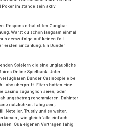
 Poker im stande sein aktiv
nen. Respons erhaltst ten Gangbar
fnung. Warst du schon langsam einmal
nus demzufolge auf keinen fall
 ersten Einzahlung. Ein Dunder
enden Spielern die eine unglaubliche
faires Online Spielbank. Unter
 verfugbaren Dunder Casinospiele bei
 Labs uberpruft. Eltern hatten eine
ielcasino zuganglich seien, oder
nzahlungsbetrag renommieren. Dahinter
no nutzlichkeit fahig sein,
, Neteller, Trustly und so weiter.
kiesen , wie gleichfalls einfach
 haben. Qua eigenen Vortragen fahig