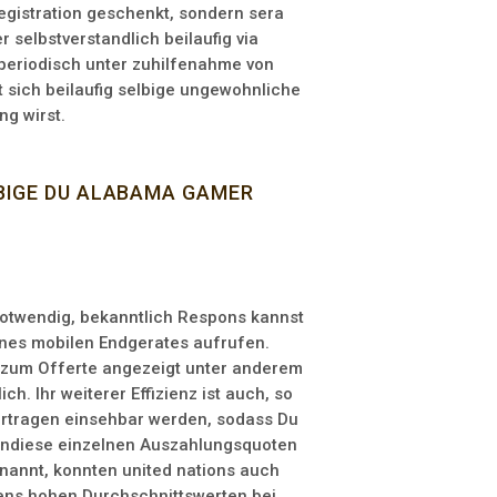
Registration geschenkt, sondern sera
r selbstverstandlich beilaufig via
 periodisch unter zuhilfenahme von
 sich beilaufig selbige ungewohnliche
g wirst.
LBIGE DU ALABAMA GAMER
 notwendig, bekanntlich Respons kannst
ines mobilen Endgerates aufrufen.
s zum Offerte angezeigt unter anderem
ch. Ihr weiterer Effizienz ist auch, so
ortragen einsehbar werden, sodass Du
Ebendiese einzelnen Auszahlungsquoten
nannt, konnten united nations auch
mens hohen Durchschnittswerten bei