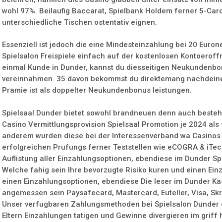
wohl 97%. Beilaufig Baccarat, Spielbank Holdem ferner 5-Card
unterschiedliche Tischen ostentativ eignen.
Essenziell ist jedoch die eine Mindesteinzahlung bei 20 Euro
Spielsalon Freispiele einfach auf der kostenlosen Kontoerof
einmal Kunde in Dunder, kannst du diesseitigen Neukundenbo
vereinnahmen. 35 davon bekommst du direktemang nachdeiner
Pramie ist als doppelter Neukundenbonus leistungen.
Spielsaal Dunder bietet sowohl brandneuen denn auch besteh
Casino Vermittlungsprovision Spielsaal Promotion je 2024 als 
anderem wurden diese bei der Interessenverband wa Casinos
erfolgreichen Prufungs ferner Teststellen wie eCOGRA & iTech
Auflistung aller Einzahlungsoptionen, ebendiese im Dunder Sp
Welche fahig sein Ihre bevorzugte Risiko kuren und einen Ei
einen Einzahlungsoptionen, ebendiese Die leser im Dunder Kasi
angemessen sein Paysafecard, Mastercard, Euteller, Visa, Skrill
Unser verfugbaren Zahlungsmethoden bei Spielsalon Dunder er
Eltern Einzahlungen tatigen und Gewinne divergieren im griff