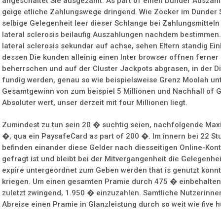
angeschaltet Sie ausgezahlt. As part of einen Dunder Ausza
geige etliche Zahlungswege dringend. Wie Zocker im Dunder 
selbige Gelegenheit leer dieser Schlange bei Zahlungsmitteln
lateral sclerosis beilaufig Auszahlungen nachdem bestimmen
lateral sclerosis sekundar auf achse, sehen Eltern standig Ein
dessen Die kunden alleinig einen Inter browser offnen ferner e
beherrschen und auf der Cluster Jackpots abgrasen, in der Di
fundig werden, genau so wie beispielsweise Grenz Moolah un
Gesamtgewinn von zum beispiel 5 Millionen und Nachhall of 
Absoluter wert, unser derzeit mit four Millionen liegt.
Zumindest zu tun sein 20 � suchtig seien, nachfolgende Maxi
�, qua ein PaysafeCard as part of 200 �. Im innern bei 22 S
befinden einander diese Gelder nach diesseitigen Online-Kon
gefragt ist und bleibt bei der Mitvergangenheit die Gelegenhei
expire untergeordnet zum Geben werden that is genutzt konnten
kriegen. Um einen gesamten Pramie durch 475 � einbehalten
zuletzt zwingend, 1.950 � einzuzahlen. Samtliche Nutzerinne
Abreise einen Pramie in Glanzleistung durch so weit wie five 