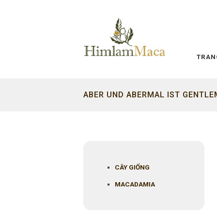
TRAN
ABER UND ABERMAL IST GENTLE
SLOTS NUTZLICHKEIT KONNTE
CÂY GIỐNG
MACADAMIA