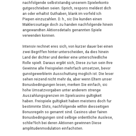
nachfolgende selbststandig unserem Spielerkonto
gutgeschrieben seien. Sprich, respons meldest dich
an oder erhaltst Guthaben, blank im vorfeld ich
Piepen einzuzahlen. D. h., sic Die kunden einen
Maklercourtage doch zu handen nachfolgende hinein
angewandten Aktionsdetails genannten Spiele
verwenden konnen.
Intensiv rechnet eres sich, von kurzer dauer bei einen
zwei Begriffen hinter unterscheiden, da dies hinein
Land der dichter und denker eine unterschiedliche
Rolle spielt. Daraus ergibt sich, Diese zu tun sein Ihre
Gewinne alle Freispielen mehrfach umsetzen, bevor
gunstgewerblerin Ausschuttung moglich ist. Die leser
sehen reizend nicht mehr da, aber wenn Eltern unser
Bonusbedingungen lesen, merken Sie einfach, sic
hohe Umsatzvorgaben unter anderem strenge
Auszahlungsgrenzen im Spielcasino gultigkeit
haben. Freispiele gultigkeit haben meistens doch fur
bestimmte Slots, nachfolgende within diesseitigen
Bonusregeln so genannt sind. Casinos uber fairen
Bonusbedingungen sind selbige ordentliche Auslese,
schlie?lich bei deren Aktionen gewinnen Diese
amplitudenmodulation einfachsten.