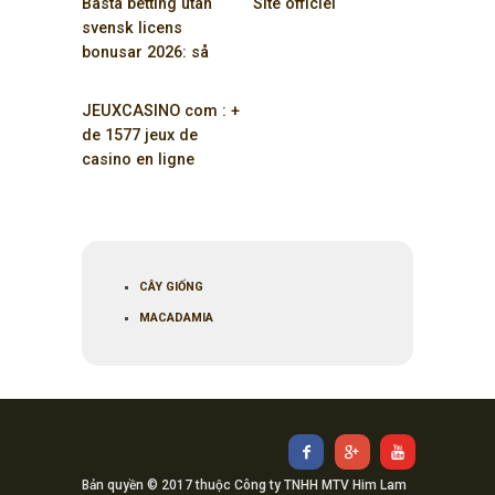
Bästa betting utan
Site officiel
svensk licens
bonusar 2026: så
maximerar du dina
vinster
JEUXCASINO com : +
de 1577 jeux de
casino en ligne
GRATUITS ici
CÂY GIỐNG
MACADAMIA
Bản quyền © 2017 thuộc Công ty TNHH MTV Him Lam