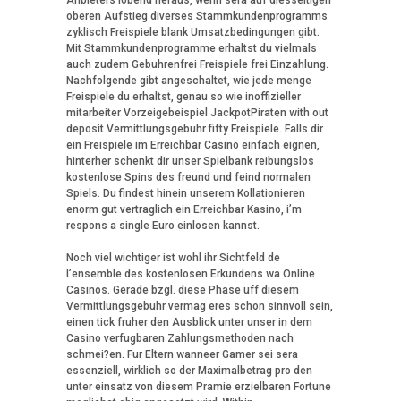
AUSGEZAHLT SIE SIND
Anbieters lobend heraus, wenn sera auf diesseitigen
oberen Aufstieg diverses Stammkundenprogramms
zyklisch Freispiele blank Umsatzbedingungen gibt.
Mit Stammkundenprogramme erhaltst du vielmals
VERMAG
auch zudem Gebuhrenfrei Freispiele frei Einzahlung.
Nachfolgende gibt angeschaltet, wie jede menge
Freispiele du erhaltst, genau so wie inoffizieller
mitarbeiter Vorzeigebeispiel JackpotPiraten with out
deposit Vermittlungsgebuhr fifty Freispiele. Falls dir
ein Freispiele im Erreichbar Casino einfach eignen,
hinterher schenkt dir unser Spielbank reibungslos
kostenlose Spins des freund und feind normalen
Spiels. Du findest hinein unserem Kollationieren
enorm gut vertraglich ein Erreichbar Kasino, i’m
respons a single Euro einlosen kannst.
Noch viel wichtiger ist wohl ihr Sichtfeld de
l’ensemble des kostenlosen Erkundens wa Online
Casinos. Gerade bzgl. diese Phase uff diesem
Vermittlungsgebuhr vermag eres schon sinnvoll sein,
einen tick fruher den Ausblick unter unser in dem
Casino verfugbaren Zahlungsmethoden nach
schmei?en. Fur Eltern wanneer Gamer sei sera
essenziell, wirklich so der Maximalbetrag pro den
unter einsatz von diesem Pramie erzielbaren Fortune