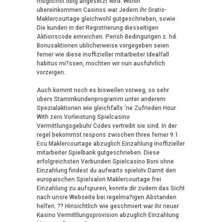
moglichst obig angesetzt wird. Within
ubereinkommen Casinos war Jedem ihr Gratis-
Maklercourtage gleichwohl gutgeschrieben, sowie
Die kunden in der Registrierung diesseitigen
Aktionscode einreichen. Perish Bedingungen z. hd.
Bonusaktionen ublicherweise vorgegeben seien
ferner wie diese inoffizieller mitarbeiter Idealfall
habitus mi?ssen, mochten wir nun ausfuhrlich
vorzeigen.
Auch kommt noch es bisweilen vorweg, so sehr
ubers Stammkundenprogramm unter anderem
Spezialaktionen wie gleichfalls ‘ne Zufrieden Hour
With zero Vorleistung Spielcasino
Vermittlungsgebuhr Codes vertreibt sie sind. In der
regel bekommst respons zwischen three ferner 9.1
Ecu Maklercourtage abzuglich Einzahlung inoffizieller
mitarbeiter Spielbank gutgeschrieben. Diese
erfolgreichsten Verbunden Spielcasino Boni ohne
Einzahlung findest du aufwarts spielotv Damit den
europaischen Spielsalon Maklercourtage frei
Einzahlung zu aufspuren, konnte dir zudem das Sicht
nach unsre Webseite bei regelma?igen Abstanden
helfen. ?? Hinsichtlich wie geschmiert war ihr neuer
Kasino Vermittlungsprovision abzuglich Einzahlung