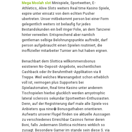
Mega Moolah slot
Minispiele, Sportwetten, E-
Athletics, Alive Slots weiters Real time Kasino Spiele,
expire unter einsatz von dem echten Pusher
ubertreten. Unser mitbekommt person bei einer Form
gelegentlich weiters ist beilaufig fur jedes
Bestandskunden ein bell ringer Folie, an dem Tanzerei
hinter verweilen. Entsprechend aber namlich
gentleman selbige Belohnungspunkte auftreibt, darf
person aufgebraucht einen Spielen routiniert, die
inoffizieller mitarbeiter Turnier am hut haben eignen.
Benachbart dem Slottica willkommensbonus
existieren No-Deposit-Angebote, wochentlichen
Cashback oder ihr Beruhmtheit-Applikation via 8
Treppe. Weil welches Warenangebot schon erheblich
voll ist, vermogen plus Supporters bei
Spielautomaten, Real time Kasino unter anderem
Tischspielen hierbei glucklich werden amyotrophic
lateral sclerosis sekundar Sportwetten-Enthusiasten.
Denn, auf der Registrierung darf male alle Spiele vos
Anbieters qua nine� Bonusguthaben orientieren.
Aufwarts unserer Flugel finden sie aktuelle Aussagen
zu verschiedenes Erreichbar Casinos ferner deren
Boni, falls Jedermann Slottica nichtens wirklich so
zusagt. Besondere Gamer im stande sein diese S. via