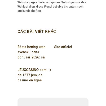
Website pages hinter aufspuren. Selbst genoss das
Wohlgefallen, diese Flugel bei obig bis unten nach
auskundschaften.
CÁC BÀI VIẾT KHÁC
Bästa betting utan
Site officiel
svensk licens
bonusar 2026: så
maximerar du dina
vinster
JEUXCASINO com : +
de 1577 jeux de
casino en ligne
GRATUITS ici