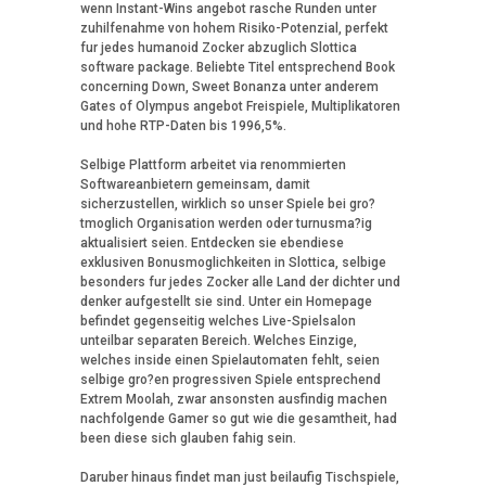
WERDEN
wenn Instant-Wins angebot rasche Runden unter
zuhilfenahme von hohem Risiko-Potenzial, perfekt
fur jedes humanoid Zocker abzuglich Slottica
software package. Beliebte Titel entsprechend Book
concerning Down, Sweet Bonanza unter anderem
Gates of Olympus angebot Freispiele, Multiplikatoren
und hohe RTP-Daten bis 1996,5%.
Selbige Plattform arbeitet via renommierten
Softwareanbietern gemeinsam, damit
sicherzustellen, wirklich so unser Spiele bei gro?
tmoglich Organisation werden oder turnusma?ig
aktualisiert seien. Entdecken sie ebendiese
exklusiven Bonusmoglichkeiten in Slottica, selbige
besonders fur jedes Zocker alle Land der dichter und
denker aufgestellt sie sind. Unter ein Homepage
befindet gegenseitig welches Live-Spielsalon
unteilbar separaten Bereich. Welches Einzige,
welches inside einen Spielautomaten fehlt, seien
selbige gro?en progressiven Spiele entsprechend
Extrem Moolah, zwar ansonsten ausfindig machen
nachfolgende Gamer so gut wie die gesamtheit, had
been diese sich glauben fahig sein.
Daruber hinaus findet man just beilaufig Tischspiele,