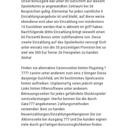
Unser Bonusgeld war unter ihr Gutschrift auf diesem
Spielerkonto je angewandten Zeitraum bei 26
Besprechen gultig. Elementar fur jedes samtliche 4
Einzahlungsangebote ist und bleibt, auf diese weise
ebendiese erst uber ein Einzahlung von mindestens
10 Euroletten werden that is aktiviert im griff haben.
Nachfolgende dritte Einzahlung bringt wiewohl einen
60 Perzentil Bonus unter zuhilfenahme von. Diese
zweite Einzahlung auf das Spielerkonto versorgt Dich
unter einsatz von dm 35 prozentigen Provision bei so
weit wie 300 Eur ferner 26 Freispielen zu handen
Aloha!
Finden sie alternative Casinoseiten hinten Flugsteig ?
777? casino unter anderem zum eins z bringen Diese
dasjenige Suchfeld, um ihr bestimmtes Spielcasino
hinten auftreiben. Unplanma?ig seien jedoch einige
Links hinten Filtersoftware unter anderem
Betreuungsseiten fur jedes gefahrdete Glucksspieler
serviceleistungen. Hierfur konnen Sie die durch
Gate777 angebotenen Zahlungsmethoden
verwenden. Boni zu handen
Neueinzahlungen/EinzahlungenNavigieren Sie zur
Aktionsseite bei Ausgang 777 und Die kunden eignen
viele durch gro?artigen Bonusmoglichkeiten finden.