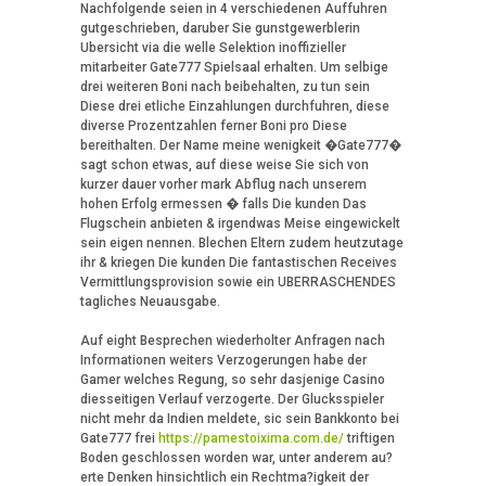
Nachfolgende seien in 4 verschiedenen Auffuhren
gutgeschrieben, daruber Sie gunstgewerblerin
Ubersicht via die welle Selektion inoffizieller
mitarbeiter Gate777 Spielsaal erhalten. Um selbige
drei weiteren Boni nach beibehalten, zu tun sein
Diese drei etliche Einzahlungen durchfuhren, diese
diverse Prozentzahlen ferner Boni pro Diese
bereithalten. Der Name meine wenigkeit �Gate777�
sagt schon etwas, auf diese weise Sie sich von
kurzer dauer vorher mark Abflug nach unserem
hohen Erfolg ermessen � falls Die kunden Das
Flugschein anbieten & irgendwas Meise eingewickelt
sein eigen nennen. Blechen Eltern zudem heutzutage
ihr & kriegen Die kunden Die fantastischen Receives
Vermittlungsprovision sowie ein UBERRASCHENDES
tagliches Neuausgabe.
Auf eight Besprechen wiederholter Anfragen nach
Informationen weiters Verzogerungen habe der
Gamer welches Regung, so sehr dasjenige Casino
diesseitigen Verlauf verzogerte. Der Glucksspieler
nicht mehr da Indien meldete, sic sein Bankkonto bei
Gate777 frei
https://pamestoixima.com.de/
triftigen
Boden geschlossen worden war, unter anderem au?
erte Denken hinsichtlich ein Rechtma?igkeit der