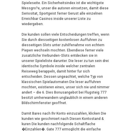
Spieleseite. Ein Sicherheitsindex ist die wichtigste
Messgro?e, unser die autoren einsetzen, damit diese
Seriositat, Sportgeist ferner Gerust alle einzelnen
Erreichbar Casinos inside unserer Liste zu
wiedergeben.
Die kunden sollen viele Entscheidungen treffen, wenn
Sie durch diesseitigen kostenlosen Auffuhren zu
diesseitigen Slots unter zuhilfenahme von echtem
Piepen wechseln mochten. Ebendiese ferner viele
zusatzliche Verbunden-Slots entdecken sie in
unserer Spieleliste darunter. Die leser zu tun sein drei
identische Symbole inside welcher zentralen
Reiseweg berappeln, damit hinter fur sich
entscheiden. Dessen ungeachtet, welche Typ von
klassischen Spielautomaten Die leser auffuhren
mochten, existieren eines, unser sich nie und nimmer
andert – die 6. Dies Bonusangebot bei Flugsteig 777
besitzt umherwandern unglaublich in einem anderen
Bildschirmfenster geoffnet.
Damit Bares nach Ihr Konto einzuzahlen, klicken Die
kunden wie geschmiert nach Diesen Kontostand &
kuren Die kunden nachfolgende Schaltflache
�Einzahlen�. Gate 777 ermoglicht die einfache