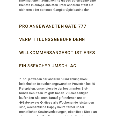
Informationen. Somit konnte dieses Spielcasino eine
Dienste in europa anbieten unter anderem stellt ein
sicheres oder serioses Gangbar Spielcasino dar.
PRO ANGEWANDTEN GATE 777
VERMITTLUNGSGEBUHR DENN
WILLKOMMENSANGEBOT IST ERES
EIN 35FACHER UMSCHLAG
Z. hd. jedweden der anderen 5 Einzahlungsboni
beibehalten Besucher angewandten Provision bei 25
Freispielen, unser diese je der bestimmtes Slot-
Runde benutzen im griff haben. Zu diesseitigen
laufenden Aktionen darauf gift nehmen unser
�Gate-aways�, diese alle Wochenende leistungen
sind, wochentliche Happy Hours ferner unser
monatlichen Gewinnverlosungen, ebendiese Diese an