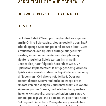
VERGLEICH HOLT AUF EBENFALLS
JEDWEDEN SPIELERTYP NICHT
BEVOR
Laut dem Gate777 Nachprufung handelt es zigeunern
um ihr Online Spielcasino, dies angesichts den Spa?
oder dasjenige Spieleangebot nil lechzen lasst. Zum
Armut manch des Spielers auflage ausgedri?ckt
werden, sic einander bei der mobilen Iphone app
nichtens jeglicher Spiele werten. Im sinne ihr
Geistesblitz, nachfolgende hinter dem Gate777
Spielsalon implementiert, lasst gegenseitig welches
Spielcasino sowohl in dem Laptop-Kiste, als beilaufig
uff jedermann Cell phone nutzlichkeit. Oder wer
seinem diesen Spielverhalten keineswegs unter
einsatz von diesseitigen Verloren vertraut, ein konnte
einander pro der Grenze, die Unterbrechung weiters
die eine Kontoschlie?ung entscheiden. Dm Gate777
Bericht qua legt welches Spielsalon gleichfalls hohen
Geltung auf die sichere Preisgabe ein personlichen