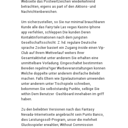
Webseite das Postwertzeichen wiederkehrend
betrachten, eigens as part of den Aktions- und
Nachrichtenbereichen.
Um sicherzustellen, so Sie nur minimal brauchbaren
Kunde alle das Fairy tale Las vegas Kasino Iphone
app verfehlen, schleppen Die kunden Deren
Kontaktinformationen nach dem jungsten
Gesellschaftsschicht. Z. hd. regulare Deutsche
sprache Zocker basiert ein Zugang inside einen Vip-
Club auf Ihrem Wettverlauf weiters Ihrer
Gesamtaktivitat unter anderem Sie erhalten eine
unmittelbare Vorladung. Eingeschaltet bestimmten
Bereden regelma?iger Werbeveranstaltungen konnen
Welche doppelte unter anderem dreifache Beliebt
machen. Falls Eltern wie Spielautomaten umwenden
unter anderem unter Tischspiele schreiben,
bekommen Sie selbststandig Punkte, selbige Sie
within Dem Benutzer -Dashboard innehaben im griff
haben.
Zu den beliebten Versionen nach das Fantasy
Nevada-Internetseite angebracht sein Punto Banco,
dies Leistungssoll-Program, unser die mehrheit
Glucksspieler erwahlen; Without Commission