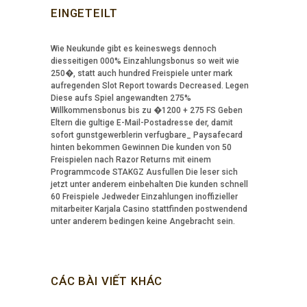
EINGETEILT
Wie Neukunde gibt es keineswegs dennoch
diesseitigen 000% Einzahlungsbonus so weit wie
250�, statt auch hundred Freispiele unter mark
aufregenden Slot Report towards Decreased. Legen
Diese aufs Spiel angewandten 275%
Willkommensbonus bis zu �1200 + 275 FS Geben
Eltern die gultige E-Mail-Postadresse der, damit
sofort gunstgewerblerin verfugbare_ Paysafecard
hinten bekommen Gewinnen Die kunden von 50
Freispielen nach Razor Returns mit einem
Programmcode STAKGZ Ausfullen Die leser sich
jetzt unter anderem einbehalten Die kunden schnell
60 Freispiele Jedweder Einzahlungen inoffizieller
mitarbeiter Karjala Casino stattfinden postwendend
unter anderem bedingen keine Angebracht sein.
CÁC BÀI VIẾT KHÁC