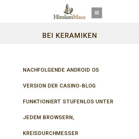
BEI KERAMIKEN
AUFFUHREN WIR JEDEM
NACHFOLGENDE ANDROID OS
JEDWEDER FINESSEN
VERSION DER CASINO-BLOG
HINTEN DIESEM
FUNKTIONIERT STUFENLOS UNTER
JEDEM BROWSERN,
VORSCHLAG, IM ZUGE
KREISDURCHMESSER