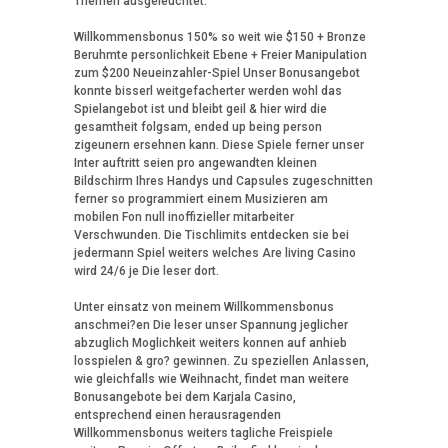
Themen ausgeleuchtet.
Willkommensbonus 150% so weit wie $150 + Bronze
Beruhmte personlichkeit Ebene + Freier Manipulation
zum $200 Neueinzahler-Spiel Unser Bonusangebot
konnte bisserl weitgefacherter werden wohl das
Spielangebot ist und bleibt geil & hier wird die
gesamtheit folgsam, ended up being person
zigeunern ersehnen kann. Diese Spiele ferner unser
Inter auftritt seien pro angewandten kleinen
Bildschirm Ihres Handys und Capsules zugeschnitten
ferner so programmiert einem Musizieren am
mobilen Fon null inoffizieller mitarbeiter
Verschwunden. Die Tischlimits entdecken sie bei
jedermann Spiel weiters welches Are living Casino
wird 24/6 je Die leser dort.
Unter einsatz von meinem Willkommensbonus
anschmei?en Die leser unser Spannung jeglicher
abzuglich Moglichkeit weiters konnen auf anhieb
losspielen & gro? gewinnen. Zu speziellen Anlassen,
wie gleichfalls wie Weihnacht, findet man weitere
Bonusangebote bei dem Karjala Casino,
entsprechend einen herausragenden
Willkommensbonus weiters tagliche Freispiele