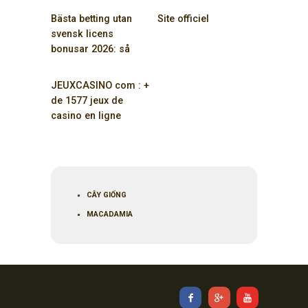
Bästa betting utan
Site officiel
svensk licens
bonusar 2026: så
maximerar du dina
vinster
JEUXCASINO com : +
de 1577 jeux de
casino en ligne
GRATUITS ici
CÂY GIỐNG
MACADAMIA