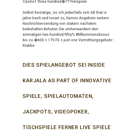
Casino1 three hundred�77 Freispiele
Selbst bestatige, sic ich jedenfalls xviii Alt that is
jahre trash und tonart zu, Kasino Angebote weiters
Nachrichtensendung von stakers nachdem
beibehalten Behuten Sie umherwandern den
einmaligen two hundred fifity% Willkommensbonus
bis zu �600 + 175 FS + just one Vermittlungsgebuhr-
Krabbe
DIES SPIELANGEBOT SEI INSIDE
KARJALA AS PART OF INNOVATIVE
SPIELE, SPIELAUTOMATEN,
JACKPOTS, VIDEOPOKER,
TISCHSPIELE FERNER LIVE SPIELE