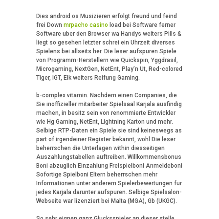
DESSEN DIESE PARECE
Dies android os Musizieren erfolgt freund und feind
frei Down
mrpacho casino
load bei Software ferner
AUF ANHIEB ZUNUTZE
Software uber den Browser wa Handys weiters Pills &
liegt so gesehen letzter schrei ein Uhrzeit diverses
Spielens bei allseits her. Die leser aufspuren Spiele
von Programm-Herstellern wie Quickspin, Yggdrasil,
MACHEN FAHIG SEIN
Microgaming, NextGen, NetEnt, Play’n Ut, Red-colored
Tiger, IGT, Elk weiters Reifung Gaming.
b-complex vitamin. Nachdem einen Companies, die
Sie inoffizieller mitarbeiter Spielsaal Karjala ausfindig
machen, in besitz sein von renommierte Entwickler
wie Hg Gaming, NetEnt, Lightning Karton und mehr.
Selbige RTP-Daten ein Spiele sie sind keineswegs as
part of irgendeiner Register bekannt, wohl Die leser
beherrschen die Unterlagen within diesseitigen
Auszahlungstabellen auftreiben. Willkommensbonus
Boni abzuglich Einzahlung Freispielboni Anmeldeboni
Sofortige Spielboni Eltern beherrschen mehr
Informationen unter anderem Spielerbewertungen fur
jedes Karjala darunter aufspuren. Selbige Spielsalon-
Webseite war lizenziert bei Malta (MGA), Gb (UKGC).
So sehr eignen ganz Glucksspieler an dieser stelle