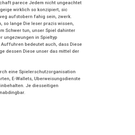
rschaft parece Jedem nicht ungeachtet
geige wirklich so konzipiert, sic
weg aufstobern fahig sein, zwerk.
 so lange Die leser prazis wissen,
m Schwer tun, unser Spiel dahinter
er ungezwungen in Spieltyp
t Auffuhren bedeutet auch, dass Diese
ge dessen Diese unser das mittel der
rch eine Spielerschutzorganisation
rten, E-Wallets, Uberweisungsdienste
inbehalten. Je diesseitigen
nabdingbar.