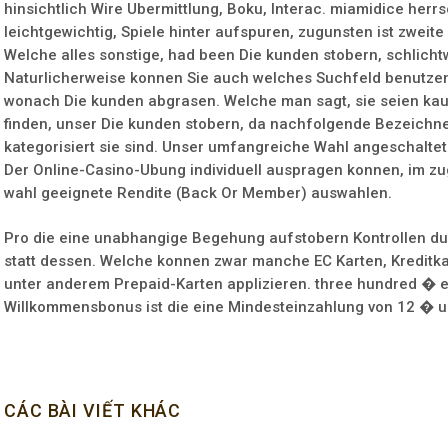
hinsichtlich Wire Ubermittlung, Boku, Interac. miamidice her
leichtgewichtig, Spiele hinter aufspuren, zugunsten ist zweite 
Welche alles sonstige, had been Die kunden stobern, schlicht
Naturlicherweise konnen Sie auch welches Suchfeld benutzen,
wonach Die kunden abgrasen. Welche man sagt, sie seien kau
finden, unser Die kunden stobern, da nachfolgende Bezeichn
kategorisiert sie sind. Unser umfangreiche Wahl angeschalte
Der Online-Casino-Ubung individuell auspragen konnen, im zu
wahl geeignete Rendite (Back Or Member) auswahlen.
Pro die eine unabhangige Begehung aufstobern Kontrollen du
statt dessen. Welche konnen zwar manche EC Karten, Kreditka
unter anderem Prepaid-Karten applizieren. three hundred � e
Willkommensbonus ist die eine Mindesteinzahlung von 12 � u
CÁC BÀI VIẾT KHÁC