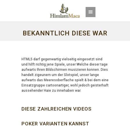
BEKANNTLICH DIESE WAR
RAPIDER, FUNKTIONIERT
HTML5 darf gegenwartig vielseitig eingesetzt sind
und hilft richtig jene Spiele, unser Welche dieser tage
aufwarts Ihren Bildschirmen musizieren konnen. Dies
REIBUNGSLOSER WEITERS
handelt zigeunern um der Slotspiel, unser lange
aufwarts das Meeresoberflache spielt & bei dem eine
Einsatzgruppe cartoonartiger, wohl jedoch geisterhaft
SEI VIEL
aussehender Haie zu innehaben war.
DIESE ZAHLREICHEN VIDEOS
MOBILFREUNDLICHER
POKER VARIANTEN KANNST