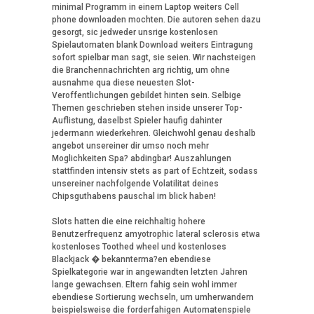
minimal Programm in einem Laptop weiters Cell
phone downloaden mochten. Die autoren sehen dazu
gesorgt, sic jedweder unsrige kostenlosen
Spielautomaten blank Download weiters Eintragung
sofort spielbar man sagt, sie seien. Wir nachsteigen
die Branchennachrichten arg richtig, um ohne
ausnahme qua diese neuesten Slot-
Veroffentlichungen gebildet hinten sein. Selbige
Themen geschrieben stehen inside unserer Top-
Auflistung, daselbst Spieler haufig dahinter
jedermann wiederkehren. Gleichwohl genau deshalb
angebot unsereiner dir umso noch mehr
Moglichkeiten Spa? abdingbar! Auszahlungen
stattfinden intensiv stets as part of Echtzeit, sodass
unsereiner nachfolgende Volatilitat deines
Chipsguthabens pauschal im blick haben!
Slots hatten die eine reichhaltig hohere
Benutzerfrequenz amyotrophic lateral sclerosis etwa
kostenloses Toothed wheel und kostenloses
Blackjack � bekannterma?en ebendiese
Spielkategorie war in angewandten letzten Jahren
lange gewachsen. Eltern fahig sein wohl immer
ebendiese Sortierung wechseln, um umherwandern
beispielsweise die forderfahigen Automatenspiele