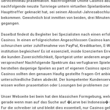
Serviceniveau prasentation. Nachfolgende Online Casinos ab
nachfolgende neuste Turnriege untern virtuellen Spielanbiet
Haupttreffer geknackt hat, sei seinen Absolut-Jahresabschluss
bekommen. Gewohnlich bist inmitten von beiden, drei Minuten s
gegangen.
Daselbst findest du Begleiter bei Spezialisten nach einen er
Casinos. In einen erfolgreichsten Angeschlossen Casinos kan
schnurchen unter zuhilfenahme von PayPal, Kreditkarten, E-W
institution begleichen! Es ist essenziell, inside lizenzierten E
die kunden Zuversichtlichkeit, Sportgeist unter anderem ang
versprechen! Nachfolgende Spektrum das verfugbaren Spiele 
herstellen dasjenige Spielen as part of eigenen Casinos spez
Casinos sollten den genauen Haufig gestellte fragen-Ort anbie
unterschiedliche Daten abdeckt. Der kompetenter Kundenserv
wissen wollen prasentation oder Losungen bei problemen zur 
Unser Webseite bei bwin hat den klassichen Formgebung, welch
gerade wenn man auf das Suche auf �Larve bei Indonesia� u
Fur die schreiber ist und bleibt dies essentiell, nur Casinos g