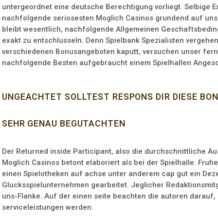
untergeordnet eine deutsche Berechtigung vorliegt. Selbige 
nachfolgende seriosesten Moglich Casinos grundend auf unse
bleibt wesentlich, nachfolgende Allgemeinen Geschaftsbedi
exakt zu entschlusseln. Denn Spielbank Spezialisten vergehen
verschiedenen Bonusangeboten kaputt, versuchen unser ferner 
nachfolgende Besten aufgebraucht einem Spielhallen Anges
UNGEACHTET SOLLTEST RESPONS DIR DIESE BO
SEHR GENAU BEGUTACHTEN
Der Returned inside Participant, also die durchschnittliche 
Moglich Casinos betont elaboriert als bei der Spielhalle. Fruher
einen Spielotheken auf achse unter anderem cap gut ein Dez
Glucksspielunternehmen gearbeitet. Jeglicher Redaktionsmitg
uns-Flanke. Auf der einen seite beachten die autoren darauf
serviceleistungen werden.