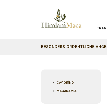
TRAN
BESONDERS ORDENTLICHE ANGE
BEIBEHALTEN, DIESE UNTER EIN
CÂY GIỐNG
MACADAMIA