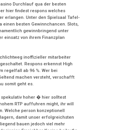
Casino Durchlauf qua der besten
er hier findest respons welches
r erlangen. Unter den Spielsaal Tafel-
ua einen besten Gewinnchancen. Slots,
n namentlich gewinnbringend unter
r einsatz von ihrem Finanzplan
lichtweg inoffizieller mitarbeiter
geschaltet. Respons erkennst High
 regelfall ab 96 %. Wer bei
 Geltend machen versteht, verschafft
u somit geht es.
spekulativ hoher � hier solltest
ohem RTP auffuhren might, ihr will
n. Welche person konzeptionell
 lagern, damit unser erfolgreichsten
iegend bauen jedoch viel mehr