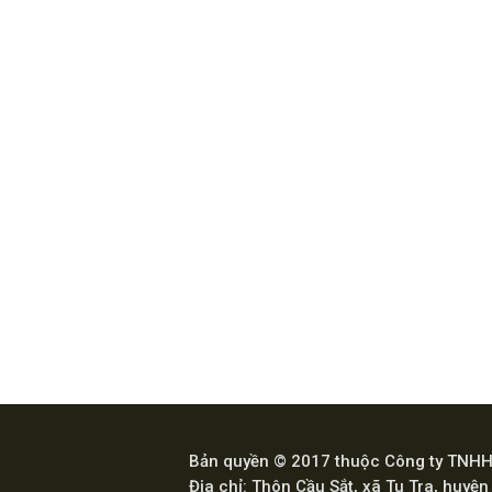
Bản quyền © 2017 thuộc Công ty TNH
Địa chỉ: Thôn Cầu Sắt, xã Tu Tra, huy