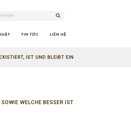
HUẬT
TIN TỨC
LIÊN HỆ
ISTIERT, IST UND BLEIBT EIN
 SOWIE WELCHE BESSER IST