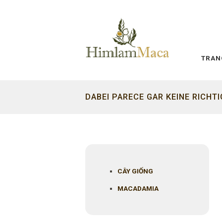
TRAN
DABEI PARECE GAR KEINE RICHT
BETRIEB BEI SPIELAUTOMATEN 
CÂY GIỐNG
MACADAMIA