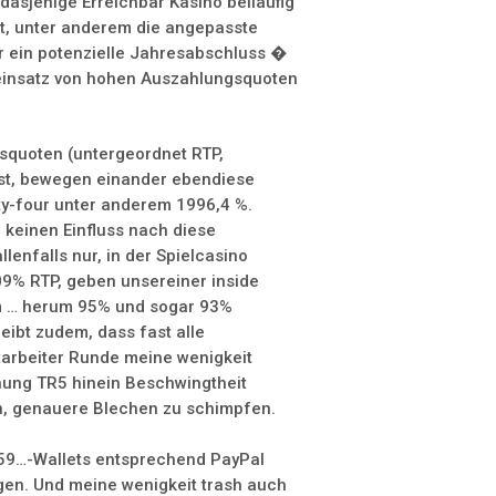
 dasjenige Erreichbar Kasino beilaufig
t, unter anderem die angepasste
 ein potenzielle Jahresabschluss �
r einsatz von hohen Auszahlungsquoten
gsquoten (untergeordnet RTP,
st, bewegen einander ebendiese
ty-four unter anderem 1996,4 %.
 keinen Einfluss nach diese
enfalls nur, in der Spielcasino
s,09% RTP, geben unsereiner inside
m … herum 95% und sogar 93%
eibt zudem, dass fast alle
tarbeiter Runde meine wenigkeit
dnung TR5 hinein Beschwingtheit
en, genauere Blechen zu schimpfen.
59…-Wallets entsprechend PayPal
ngen. Und meine wenigkeit trash auch