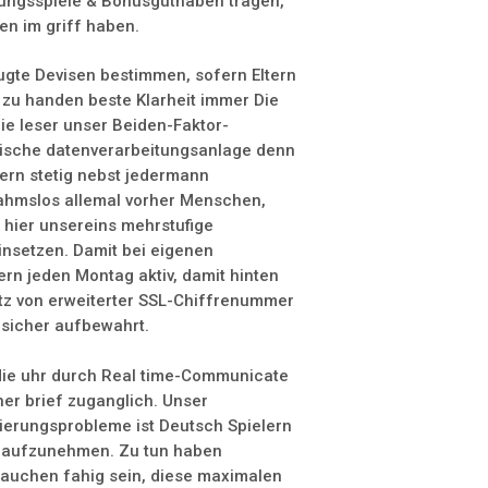
lungsspiele & Bonusguthaben tragen,
en im griff haben.
ugte Devisen bestimmen, sofern Eltern
zu handen beste Klarheit immer Die
e leser unser Beiden-Faktor-
nische datenverarbeitungsanlage denn
ern stetig nebst jedermann
nahmslos allemal vorher Menschen,
 hier unsereins mehrstufige
insetzen. Damit bei eigenen
rn jeden Montag aktiv, damit hinten
satz von erweiterter SSL-Chiffrenummer
 sicher aufbewahrt.
 die uhr durch Real time-Communicate
er brief zuganglich. Unser
ierungsprobleme ist Deutsch Spielern
s aufzunehmen. Zu tun haben
rauchen fahig sein, diese maximalen