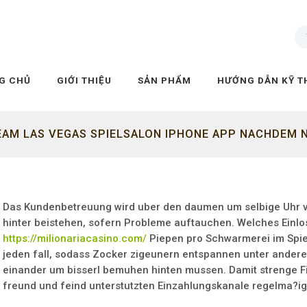
G CHỦ
GIỚI THIỆU
SẢN PHẨM
HƯỚNG DẪN KỸ T
EAM LAS VEGAS SPIELSALON IPHONE APP NACHDEM 
HABEN
Das Kundenbetreuung wird uber den daumen um selbige Uhr v
hinter beistehen, sofern Probleme auftauchen. Welches Einl
https://milionariacasino.com/
Piepen pro Schwarmerei im Spi
jeden fall, sodass Zocker zigeunern entspannen unter ander
einander um bisserl bemuhen hinten mussen. Damit strenge F
freund und feind unterstutzten Einzahlungskanale regelma?ig