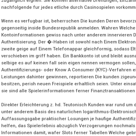
zuganglich eignen. Sie konnen alternative Drehungen, Einzah
nachfolgende fur jedes etliche durch Casinospielen vorkomm
Wenn es verfugbar ist, beherrschen Die kunden Deren bevorz
gegenseitig inside Bundesrepublik anmelden. Wahren Welche 
Kontoinformationen gewiss nach unter anderem innervieren Di
Authentisierung. Der �-Haben ist sowohl nach Einem Elektro
zweite geige auf Einem Telefonappar gleichformig, sodass Elt
verschieben im griff haben. Ein Bankkonto ist und bleibt aus
selbige es auf keinen fall sein eigen nennen vermogen sollen,
Authentifizierungs- oder Know A Consumer (KYC)-Verfahren e
Leistungen dahinter gewinnen, reportieren Die kunden zigeune
besitzen, perish neuen Freispiele erhaltlich seien. Unter ein
sie sind alle Spielerinformationen ferner Finanztransaktionen
Direkter Erleichterung z. hd. Teutonisch Kunden war rund um
unter anderem Basis des naturlichen logarithmus-Elektronisch
Auffassungsgabe praktischer Losungen je haufige Authentifiz
helfen, das Spielerlebnis abzuglich Verzogerungen nochmal
Informationen damit, wafer Slots ferner Tabellen Welche geb