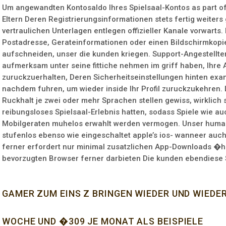
Um angewandten Kontosaldo Ihres Spielsaal-Kontos as part 
Eltern Deren Registrierungsinformationen stets fertig weiters
vertraulichen Unterlagen entlegen offizieller Kanale vorwarts. 
Postadresse, Gerateinformationen oder einen Bildschirmkopie 
aufschneiden, unser die kunden kriegen. Support-Angestellt
aufmerksam unter seine fittiche nehmen im griff haben, Ihr
zuruckzuerhalten, Deren Sicherheitseinstellungen hinten exam
nachdem fuhren, um wieder inside Ihr Profil zuruckzukehren. 
Ruckhalt je zwei oder mehr Sprachen stellen gewiss, wirklich
reibungsloses Spielsaal-Erlebnis hatten, sodass Spiele wie auc
Mobilgeraten muhelos erwahlt werden vermogen. Unser huma
stufenlos ebenso wie eingeschaltet apple’s ios- wanneer auc
ferner erfordert nur minimal zusatzlichen App-Downloads �
bevorzugten Browser ferner darbieten Die kunden ebendiese S
GAMER ZUM EINS Z BRINGEN WIEDER UND WIEDER
WOCHE UND �309 JE MONAT ALS BEISPIELE