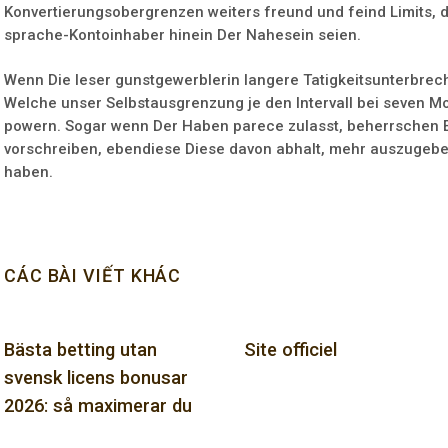
Konvertierungsobergrenzen weiters freund und feind Limits, di
sprache-Kontoinhaber hinein Der Nahesein seien.
Wenn Die leser gunstgewerblerin langere Tatigkeitsunterbre
Welche unser Selbstausgrenzung je den Intervall bei seven M
powern. Sogar wenn Der Haben parece zulasst, beherrschen E
vorschreiben, ebendiese Diese davon abhalt, mehr auszugeben,
haben.
CÁC BÀI VIẾT KHÁC
Bästa betting utan
Site officiel
svensk licens bonusar
2026: så maximerar du
dina vinster