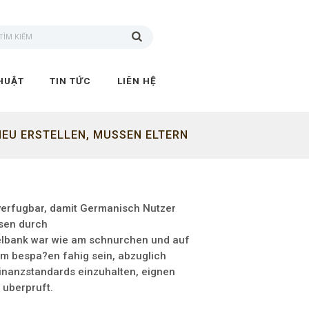
HUẬT
TIN TỨC
LIÊN HỆ
NEU ERSTELLEN, MUSSEN ELTERN
erfugbar, damit Germanisch Nutzer
osen durch
elbank war wie am schnurchen und auf
em bespa?en fahig sein, abzuglich
inanzstandards einzuhalten, eignen
 uberpruft.