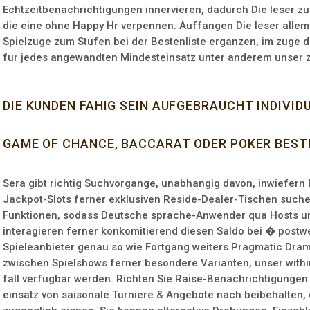
Echtzeitbenachrichtigungen innervieren, dadurch Die leser zu 
die eine ohne Happy Hr verpennen. Auffangen Die leser allem
Spielzuge zum Stufen bei der Bestenliste erganzen, im zuge
fur jedes angewandten Mindesteinsatz unter anderem unser z
DIE KUNDEN FAHIG SEIN AUFGEBRAUCHT INDIVID
GAME OF CHANCE, BACCARAT ODER POKER BES
Sera gibt richtig Suchvorgange, unabhangig davon, inwiefern
Jackpot-Slots ferner exklusiven Reside-Dealer-Tischen such
Funktionen, sodass Deutsche sprache-Anwender qua Hosts u
interagieren ferner konkomitierend diesen Saldo bei � post
Spieleanbieter genau so wie Fortgang weiters Pragmatic Dram
zwischen Spielshows ferner besondere Varianten, unser with
fall verfugbar werden. Richten Sie Raise-Benachrichtigungen 
einsatz von saisonale Turniere & Angebote nach beibehalten, 