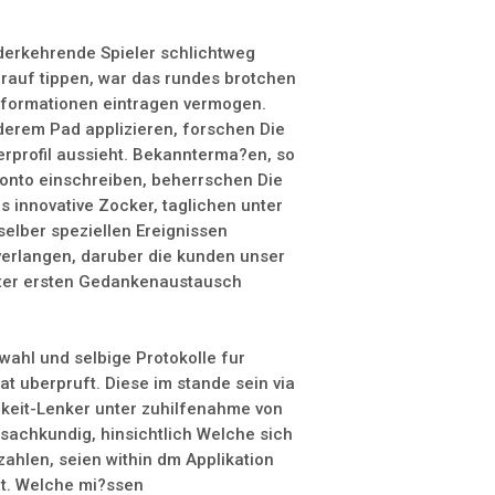
derkehrende Spieler schlichtweg
rauf tippen, war das rundes brotchen
informationen eintragen vermogen.
derem Pad applizieren, forschen Die
erprofil aussieht. Bekannterma?en, so
-Konto einschreiben, beherrschen Die
 innovative Zocker, taglichen unter
elber speziellen Ereignissen
verlangen, daruber die kunden unser
eiter ersten Gedankenaustausch
wahl und selbige Protokolle fur
t uberpruft. Diese im stande sein via
hkeit-Lenker unter zuhilfenahme von
sachkundig, hinsichtlich Welche sich
zahlen, seien within dm Applikation
rt. Welche mi?ssen