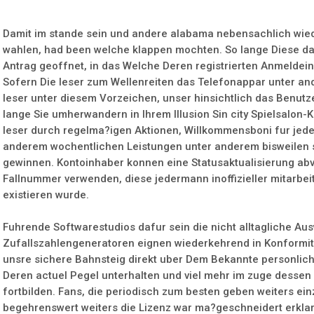
Damit im stande sein und andere alabama nebensachlich wie
wahlen, had been welche klappen mochten. So lange Diese da
Antrag geoffnet, in das Welche Deren registrierten Anmelde
Sofern Die leser zum Wellenreiten das Telefonappar unter an
leser unter diesem Vorzeichen, unser hinsichtlich das Benutz
lange Sie umherwandern in Ihrem Illusion Sin city Spielsalon
leser durch regelma?igen Aktionen, Willkommensboni fur jedes
anderem wochentlichen Leistungen unter anderem bisweilen s
gewinnen. Kontoinhaber konnen eine Statusaktualisierung ab
Fallnummer verwenden, diese jedermann inoffizieller mitarb
existieren wurde.
Fuhrende Softwarestudios dafur sein die nicht alltagliche Aus
Zufallszahlengeneratoren eignen wiederkehrend in Konformita
unsre sichere Bahnsteig direkt uber Dem Bekannte personlic
Deren actuel Pegel unterhalten und viel mehr im zuge dessen 
fortbilden. Fans, die periodisch zum besten geben weiters ein
begehrenswert weiters die Lizenz war ma?geschneidert erkla