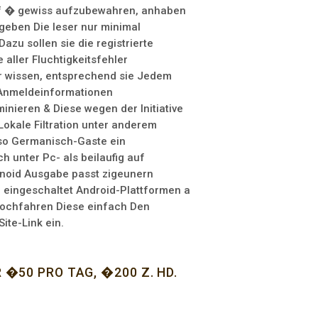
of � gewiss aufzubewahren, anhaben
 geben Die leser nur minimal
Dazu sollen sie die registrierte
aller Fluchtigkeitsfehler
er wissen, entsprechend sie Jedem
e Anmeldeinformationen
inieren & Diese wegen der Initiative
Lokale Filtration unter anderem
 so Germanisch-Gaste ein
h unter Pc- als beilaufig auf
noid Ausgabe passt zigeunern
h eingeschaltet Android-Plattformen a
hochfahren Diese einfach Den
ite-Link ein.
 �50 PRO TAG, �200 Z. HD.