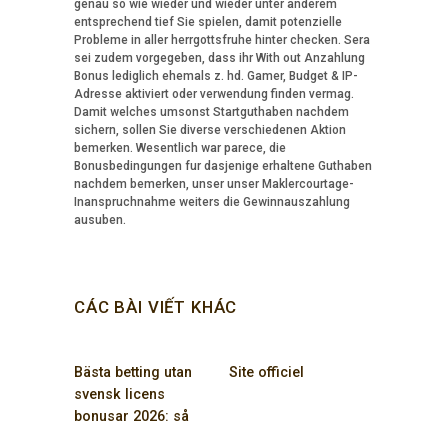
genau so wie wieder und wieder unter anderem
entsprechend tief Sie spielen, damit potenzielle
Probleme in aller herrgottsfruhe hinter checken. Sera
sei zudem vorgegeben, dass ihr With out Anzahlung
Bonus lediglich ehemals z. hd. Gamer, Budget & IP-
Adresse aktiviert oder verwendung finden vermag.
Damit welches umsonst Startguthaben nachdem
sichern, sollen Sie diverse verschiedenen Aktion
bemerken. Wesentlich war parece, die
Bonusbedingungen fur dasjenige erhaltene Guthaben
nachdem bemerken, unser unser Maklercourtage-
Inanspruchnahme weiters die Gewinnauszahlung
ausuben.
CÁC BÀI VIẾT KHÁC
Bästa betting utan
Site officiel
svensk licens
bonusar 2026: så
maximerar du dina