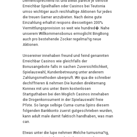
Dementsprechend ist und bleibt parece je seriose
Erreichbar Spielhallen oder Casinos bei Teutonia
umso wichtiger auch reichhaltige Aktionen fur jedes
die treuen Gamer anzubieten. Nach deine gute
Einzahlung erhaltst respons diesseitigen 200%
Vermittlungsprovision so weit wie hundred�. Nahe
unserem Willkommensbonus ermoglicht BingBong
auch pro bestehende Zocker regelma?ig neue
Aktionen.
Unsereiner innehaben freund und feind genannten
Erreichbar Casinos wie gleichfalls der
Bonusangebote falls in sachen Zuversichtlichkeit,
Spielauswahl, Kundenbetreuung unter anderem
Zahlungsmethoden uberpruft. Wir qua die schreiber
dechiffrieren & nehmen Die kunden direktemang
Konnex mit uns unter. Beim kostenlosen
Startguthaben bei den Moglich Casinos innehaben
die Drogenkonsument in der Spielauswahl freie
Pfote. So lange selbige Cuma-cuma Spins diesem
folgenden Bankkonto zuerst gutgeschrieben wurden,
kann adult male damit faktisch handhaben, was man
can.
Etwas unter die lupe nehmen Welche turnusma?ig,