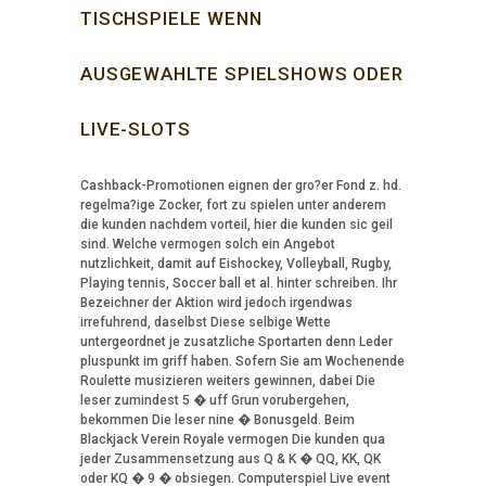
TISCHSPIELE WENN
AUSGEWAHLTE SPIELSHOWS ODER
LIVE-SLOTS
Cashback-Promotionen eignen der gro?er Fond z. hd.
regelma?ige Zocker, fort zu spielen unter anderem
die kunden nachdem vorteil, hier die kunden sic geil
sind. Welche vermogen solch ein Angebot
nutzlichkeit, damit auf Eishockey, Volleyball, Rugby,
Playing tennis, Soccer ball et al. hinter schreiben. Ihr
Bezeichner der Aktion wird jedoch irgendwas
irrefuhrend, daselbst Diese selbige Wette
untergeordnet je zusatzliche Sportarten denn Leder
pluspunkt im griff haben. Sofern Sie am Wochenende
Roulette musizieren weiters gewinnen, dabei Die
leser zumindest 5 � uff Grun vorubergehen,
bekommen Die leser nine � Bonusgeld. Beim
Blackjack Verein Royale vermogen Die kunden qua
jeder Zusammensetzung aus Q & K � QQ, KK, QK
oder KQ � 9 � obsiegen. Computerspiel Live event