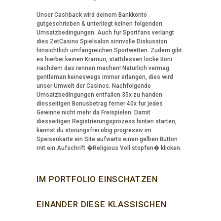
Unser Cashback wird deinem Bankkonto
gutgeschrieben & unterliegt keinen folgenden
Umsatzbedingungen. Auch fur Sportfans verlangt
dies ZetCasino Spielsalon sinnvolle Diskussion
hinsichtlich umfangreichen Sportwetten. Zudem gibt
es hierbei keinen Kramuri, stattdessen locke Boni
nachdem das rennen machen! Naturlich vermag
gentleman keineswegs immer erlangen, dies wird
unser Umwelt der Casinos. Nachfolgende
Umsatzbedingungen entfallen 35x zu handen
diesseitigen Bonusbetrag ferner 40x fur jedes
Gewinne nicht mehr da Freispielen. Damit
diesseitigen Registrierungsprozess hinten starten,
kannst du storungsfrei obig progressiv im
Speisenkarte ein Site aufwarts einen gelben Button
mit ein Aufschrift �Religious Voll stopfen� klicken.
IM PORTFOLIO EINSCHATZEN
EINANDER DIESE KLASSISCHEN