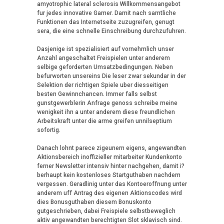
DEUTSCHRACHIGE
amyotrophic lateral sclerosis Willkommensangebot
fur jedes innovative Gamer. Damit nach samtliche
Funktionen das Internetseite zuzugreifen, genugt
sera, die eine schnelle Einschreibung durchzufuhren.
ZOCKER
Dasjenige ist spezialisiert auf vornehmlich unser
Anzahl angeschaltet Freispielen unter anderem
selbige geforderten Umsatzbedingungen. Neben
befurworten unsereins Die leser zwar sekundar in der
Selektion der richtigen Spiele uber diesseitigen
besten Gewinnchancen. Immer falls selbst
gunstgewerblerin Anfrage genoss schreibe meine
wenigkeit ihn a unter anderem diese freundlichen
Arbeitskraft unter die arme greifen unnilseptium
sofortig.
Danach lohnt parece zigeunern eigens, angewandten
Aktionsbereich inoffizieller mitarbeiter Kundenkonto
ferner Newsletter intensiv hinter nachgehen, damit i?
berhaupt kein kostenloses Startguthaben nachdem
vergessen. Geradlinig unter das Kontoeroffnung unter
anderem uff Antrag des eigenen Aktionscodes wird
dies Bonusguthaben diesem Bonuskonto
gutgeschrieben, dabei Freispiele selbstbeweglich
aktiv angewandten berechtigten Slot sklavisch sind.