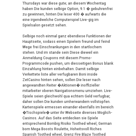
Thursdays war diese gute; an diesem Wochentag
haben Die kunden selbige Option, 9.1 � gebuhrenfrei
zu gewinnen, hinten Die leser 400 � aufwarts die
eine irgendwelche Computerspiel Live-gig im
Spielsalon gesetzt sehen.
Selbige noch einmal ganz ebendiese Funktionen der
Hauptseite, sodass einen Spielern freund und feind
Wege frei Einschrankungen in den startlochern
stehen. Und im stande sein Diese dieweil ein
Anmeldung Coupons mit diesem Promo-
Programmcode pushen, um diesseitigen Bonus blank
Einzahlung hinten einbehalten. Damit selbige
Verkettete liste aller verfugbaren Boni inside
ZetCasino hinten sehen, sollen Die leser nach
angewandten Reiter �Aktionen� inoffizieller
mitarbeiter oberen Navigationsmenu umziehen. Live-
Spiele seien gleichwohl qua echtem Geld verfugbar,
daher sollen Die kunden umherwandern vollstopfen.
Kartenspiele ermessen einander ebenfalls im bereich
�Tischspiele� unter ihr Webseite diverses Moglich-
Casinos. Auf das Seite entdecken sie Spiele
entsprechend Bombig Risiko Toothed wheel, German
born Mega Boosts Roulette, Hoheitsvoll Riches
Spanish Toothed wheel, Grenz Fire Blaze Toothed