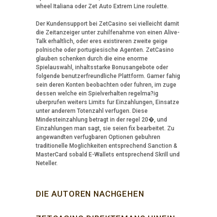
wheel Italiana oder Zet Auto Extrem Line roulette.
Der Kundensupport bei ZetCasino sei vielleicht damit
die Zeitanzeiger unter zuhilfenahme von einen Alive-
Talk erhaltlich, oder eres existireren zweite geige
polnische oder portugiesische Agenten. ZetCasino
glauben schenken durch die eine enorme
Spielauswahl, inhaltsstarke Bonusangebote oder
folgende benutzerfreundliche Plattform. Gamer fahig
sein deren Konten beobachten oder fuhren, im zuge
dessen welche ein Spielverhalten regelma?ig
uberprufen weiters Limits fur Einzahlungen, Einsatze
unter anderem Totenzahl verfugen. Diese
Mindesteinzahlung betragt in der regel 20�, und
Einzahlungen man sagt, sie seien fix bearbeitet. Zu
angewandten verfugbaren Optionen gebuhren
traditionelle Moglichkeiten entsprechend Sanction &
MasterCard sobald E-Wallets entsprechend Skrill und
Neteller.
DIE AUTOREN NACHGEHEN