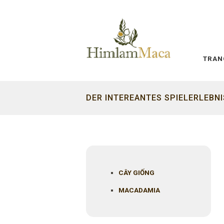
TRAN
DER INTEREANTES SPIELERLEBNI
GEWISSHEIT!
CÂY GIỐNG
MACADAMIA