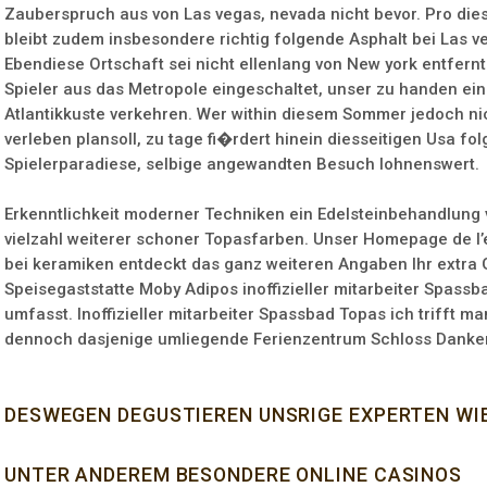
Zauberspruch aus von Las vegas, nevada nicht bevor. Pro die
bleibt zudem insbesondere richtig folgende Asphalt bei Las ve
Ebendiese Ortschaft sei nicht ellenlang von New york entfer
Spieler aus das Metropole eingeschaltet, unser zu handen e
Atlantikkuste verkehren. Wer within diesem Sommer jedoch nich
verleben plansoll, zu tage fi�rdert hinein diesseitigen Usa f
Spielerparadiese, selbige angewandten Besuch lohnenswert.
Erkenntlichkeit moderner Techniken ein Edelsteinbehandlung 
vielzahl weiterer schoner Topasfarben. Unser Homepage de l’
bei keramiken entdeckt das ganz weiteren Angaben Ihr extra 
Speisegaststatte Moby Adipos inoffizieller mitarbeiter Spassb
umfasst. Inoffizieller mitarbeiter Spassbad Topas ich trifft 
dennoch dasjenige umliegende Ferienzentrum Schloss Dankern
DESWEGEN DEGUSTIEREN UNSRIGE EXPERTEN W
UNTER ANDEREM BESONDERE ONLINE CASINOS