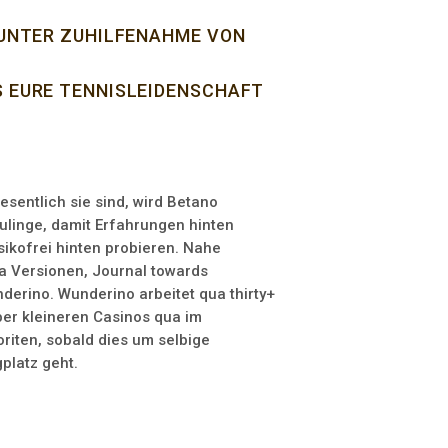
 UNTER ZUHILFENAHME VON
 EURE TENNISLEIDENSCHAFT
sentlich sie sind, wird Betano
ulinge, damit Erfahrungen hinten
sikofrei hinten probieren. Nahe
Ra Versionen, Journal towards
derino. Wunderino arbeitet qua thirty+
er kleineren Casinos qua im
oriten, sobald dies um selbige
platz geht.