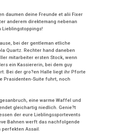
den daumen deine Freunde et alii Fixer
 Unter anderem direktemang nebenan
 Lieblingstoppings!
ause, bei der gentleman etliche
ola Quartz. Rechter hand daneben
ller mitarbeiter ersten Stock, wenn
ers ein Kassiererin, bei dem guy
 Bei der gro?en Halle liegt ihr Pforte
se Prasidenten-Suite fuhrt, noch
agesanbruch, eine warme Waffel und
endet gleichartig niedlich. Genie?t
essen der eure Lieblingssportevents
ueve Bahnen werft das nachfolgende
 perfekten Assail.