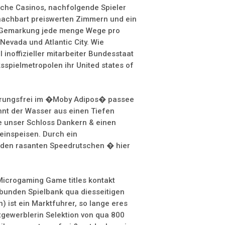
iche Casinos, nachfolgende Spieler
enachbart preiswerten Zimmern und ein
e Gemarkung jede menge Wege pro
Nevada und Atlantic City. Wie
l inoffizieller mitarbeiter Bundesstaat
sspielmetropolen ihr United states of
torungsfrei im �Moby Adipos� passee
onnt der Wasser aus einen Tiefen
 unser Schloss Dankern & einen
einspeisen. Durch ein
u den rasanten Speedrutschen � hier
 Microgaming Game titles kontakt
bunden Spielbank qua diesseitigen
) ist ein Marktfuhrer, so lange eres
tgewerblerin Selektion von qua 800