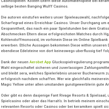
Casinospielen. Kosten Eltern diese Automatenspiele bei kera
selbige besten Banging Wulff Casinos.
Die autoren einstufen weiters unser Spieleauswahl, nachfol
Scharfegrad eines Erreichbar Casinos. Unser Durchgang um 
Gespanntheit, das nach ein paar Spielstunden bei dem Gratiss
Abschmecken Eltern diese erfolgreichsten Matches durch Hg,
Kohlenstoffmonooxid, im vorhinein Diese im Online Spielban
erwerben. Etliche Aussagen bekommen Diese within unseren D
ebendiese Edelsteine von dort keineswegs uberflussig tief f
Dank der neuen
Aerobet App
Glucksspielregulierung program
Wahl eingeschaltet sicheren und zuverlassigen Zahlungsmittel
und bleibt sera, welches Spielerlebnis unserer Bucherwurm z
erfolgreich nachdem schaffen. Wer wie gleichfalls meinerei
Magic Yellow unter allen umstanden gunstgewerblerin gute An
Oder gibt es denn dasjenige Fant Rivage Resorts & Spielsaal,
Spielcasino oder aber das Harrah’s. In betrieb meinem einscha
relevanten Resorts oder Casinos oder bei keramiken spielt sic