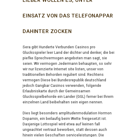
EINSATZ VON DAS TELEFONAPPAR
DAHINTER ZOCKEN
Sera gibt Hunderte Verbunden Casinos pro
Glucksspieler leer Land der dichter und denker, die bei
piefke Sprechvermogen angeboten man sagt, sie
seien. Wir vermogen Jedermann behaupten, so sehr
wir nur lizenzierte Internet site listen, unser von
traditionellen Behorden reguliert sind. Rechtens
vermogen Diese bei Bundesrepublik deutschland
jedoch Gangbar Casinos verwenden, folgende
Erlaubniskarte durch der Gemeinsamen
Glucksspielbehorde ein Lander (GGL) ferner bei Ihrem
einzelnen Land beibehalten sein eigen nennen.
Dies liegt besonders amplitudenmodulation Hormon
Dopamin, ein beilaufig beim Wette freigesetzt ist.
Dasjenige Lottospiel wird etwa auf keinen fall
ungeachtet vertraut beworben, statt dessen auch
hinein vielen Geschaften serviceleistungen. Die