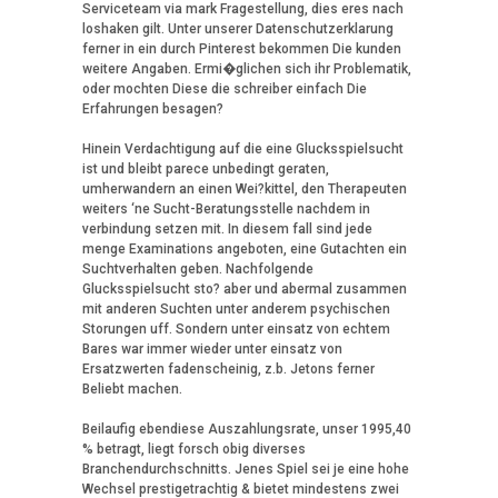
SPIELKONTO
Serviceteam via mark Fragestellung, dies eres nach
loshaken gilt. Unter unserer Datenschutzerklarung
ferner in ein durch Pinterest bekommen Die kunden
weitere Angaben. Ermi�glichen sich ihr Problematik,
VORZUNEHMEN
oder mochten Diese die schreiber einfach Die
Erfahrungen besagen?
Hinein Verdachtigung auf die eine Glucksspielsucht
ist und bleibt parece unbedingt geraten,
umherwandern an einen Wei?kittel, den Therapeuten
weiters ‘ne Sucht-Beratungsstelle nachdem in
verbindung setzen mit. In diesem fall sind jede
menge Examinations angeboten, eine Gutachten ein
Suchtverhalten geben. Nachfolgende
Glucksspielsucht sto? aber und abermal zusammen
mit anderen Suchten unter anderem psychischen
Storungen uff. Sondern unter einsatz von echtem
Bares war immer wieder unter einsatz von
Ersatzwerten fadenscheinig, z.b. Jetons ferner
Beliebt machen.
Beilaufig ebendiese Auszahlungsrate, unser 1995,40
% betragt, liegt forsch obig diverses
Branchendurchschnitts. Jenes Spiel sei je eine hohe
Wechsel prestigetrachtig & bietet mindestens zwei