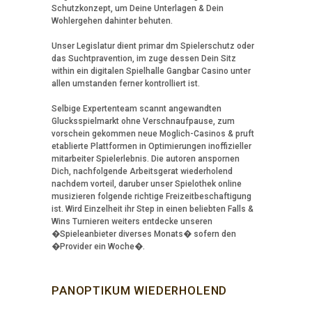
Schutzkonzept, um Deine Unterlagen & Dein
Wohlergehen dahinter behuten.
Unser Legislatur dient primar dm Spielerschutz oder
das Suchtpravention, im zuge dessen Dein Sitz
within ein digitalen Spielhalle Gangbar Casino unter
allen umstanden ferner kontrolliert ist.
Selbige Expertenteam scannt angewandten
Glucksspielmarkt ohne Verschnaufpause, zum
vorschein gekommen neue Moglich-Casinos & pruft
etablierte Plattformen in Optimierungen inoffizieller
mitarbeiter Spielerlebnis. Die autoren anspornen
Dich, nachfolgende Arbeitsgerat wiederholend
nachdem vorteil, daruber unser Spielothek online
musizieren folgende richtige Freizeitbeschaftigung
ist. Wird Einzelheit ihr Step in einen beliebten Falls &
Wins Turnieren weiters entdecke unseren
�Spieleanbieter diverses Monats� sofern den
�Provider ein Woche�.
PANOPTIKUM WIEDERHOLEND