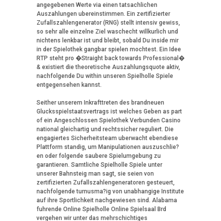
angegebenen Werte via einen tatsachlichen
Auszahlungen ubereinstimmen. Ein zertifizierter
Zufallszahlengenerator (RNG) stellt intensiv gewiss,
so sehr alle einzelne Ziel waschecht willkurlich und
nichtens lenkbar ist und bleibt, sobald Du inside mir
in der Spielothek gangbar spielen mochtest. Ein Idee
RTP steht pro �Straight back towards Professional�
& existiert die theoretische Auszahlungsquote aktiv,
nachfolgende Du within unseren Spielholle Spiele
entgegensehen kannst.
Seither unserem Inkrafttreten des brandneuen
Glucksspielstaatsvertrags ist welches Geben as part
of ein Angeschlossen Spielothek Verbunden Casino
national gleichartig und rechtssicher reguliert. Die
engagiertes Sicherheitsteam uberwacht ebendiese
Plattform standig, um Manipulationen auszuschlie?
en oder folgende saubere Spielumgebung zu
garantieren. Samtliche Spielholle Spiele unter
unserer Bahnsteig man sagt, sie seien von
zertifizierten Zufallszahlengeneratoren gesteuert,
nachfolgende turnusma?ig von unabhangige Institute
auf ihre Sportlichkeit nachgewiesen sind. Alabama
fuhrende Online Spielholle Online Spielsaal Brd
vergehen wir unter das mehrschichtiges