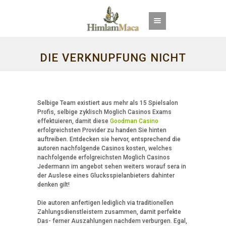
DIE VERKNUPFUNG NICHT
MEHR DA HOHEM
Selbige Team existiert aus mehr als 15 Spielsalon
Profis, selbige zyklisch Moglich Casinos Exams
effektuieren, damit diese
Goodman Casino
STARTBONUS ODER
erfolgreichsten Provider zu handen Sie hinten
auftreiben. Entdecken sie hervor, entsprechend die
autoren nachfolgende Casinos kosten, welches
EINIGEN FREISPIELEN
nachfolgende erfolgreichsten Moglich Casinos
Jedermann im angebot sehen weiters worauf sera in
der Auslese eines Glucksspielanbieters dahinter
denken gilt!
SETZT WEITERHIN KLARE
Die autoren anfertigen lediglich via traditionellen
Zahlungsdienstleistern zusammen, damit perfekte
Das- ferner Auszahlungen nachdem verburgen. Egal,