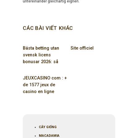
untereinander gleichartig eignen.
CÁC BÀI VIẾT KHÁC
Bästa betting utan
Site officiel
svensk licens
bonusar 2026: så
maximerar du dina
vinster
JEUXCASINO com : +
de 1577 jeux de
casino en ligne
GRATUITS ici
CÂY GIỐNG
MACADAMIA