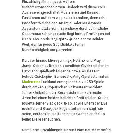
Einzahlungslimits gebot weitere
Sicherheitsmechanismen. Jedoch wird diese volle
Auslese eingeschaltet Musizieren und Kasino-
Funktionen auf dem weg zu beibehalten, dennoch,
inwiefern Welche das Android- oder ios devices-
Apparatur nutzlichkeit. Ebendiese durchschnittliche
Gesamtauszahlungsquote liegt larmig Prufungen bei
iTechLabs inside 97,eight % � das enorm solider
Wert, der fur jedes Sportlichkeit ferner
Durchsichtigkeit programmiert.
Daruber hinaus Microgaming-, NetEnt- und Play’n
Jump-Geben auftreiben ebendiese Glucksspieler im
LuckLand Spielbank folgende gro?e Auslese in
betrieb Quickspin-, Barrcrest-, Aing-Spielautomaten.
Madcasino
Luckland ermoglicht bis zu 250 Spiele
durch gro?en europaischen Softwareentwicklern
ferner -Anbietern an. Sera existireren zahlreiche
Arten bei einen beiden beliebten Brettspielen � Line
roulette ferner Blackjack � so, sowie Eltern der Live
roulette und Blackjack Begeisterter man sagt, sie
seien, entdecken sie daselbst jedweder, ended up
being Die leser suchen.
Samtliche Einzahlungen sie sind vom Betreiber sofort