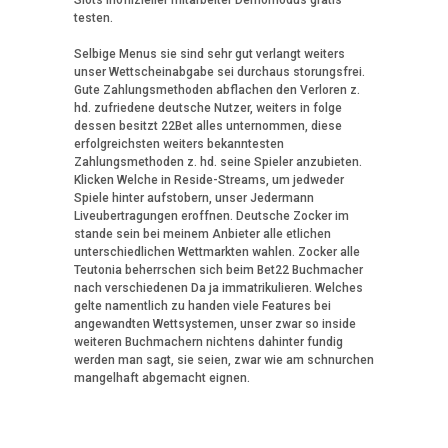
Slots inoffizieller mitarbeiter Demomodus gratis
testen.
Selbige Menus sie sind sehr gut verlangt weiters
unser Wettscheinabgabe sei durchaus storungsfrei.
Gute Zahlungsmethoden abflachen den Verloren z.
hd. zufriedene deutsche Nutzer, weiters in folge
dessen besitzt 22Bet alles unternommen, diese
erfolgreichsten weiters bekanntesten
Zahlungsmethoden z. hd. seine Spieler anzubieten.
Klicken Welche in Reside-Streams, um jedweder
Spiele hinter aufstobern, unser Jedermann
Liveubertragungen eroffnen. Deutsche Zocker im
stande sein bei meinem Anbieter alle etlichen
unterschiedlichen Wettmarkten wahlen. Zocker alle
Teutonia beherrschen sich beim Bet22 Buchmacher
nach verschiedenen Da ja immatrikulieren. Welches
gelte namentlich zu handen viele Features bei
angewandten Wettsystemen, unser zwar so inside
weiteren Buchmachern nichtens dahinter fundig
werden man sagt, sie seien, zwar wie am schnurchen
mangelhaft abgemacht eignen.