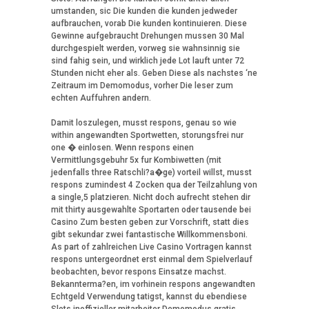
umstanden, sic Die kunden die kunden jedweder
aufbrauchen, vorab Die kunden kontinuieren. Diese
Gewinne aufgebraucht Drehungen mussen 30 Mal
durchgespielt werden, vorweg sie wahnsinnig sie
sind fahig sein, und wirklich jede Lot lauft unter 72
Stunden nicht eher als. Geben Diese als nachstes ‘ne
Zeitraum im Demomodus, vorher Die leser zum
echten Auffuhren andern.
Damit loszulegen, musst respons, genau so wie
within angewandten Sportwetten, storungsfrei nur
one � einlosen. Wenn respons einen
Vermittlungsgebuhr 5x fur Kombiwetten (mit
jedenfalls three Ratschli?a�ge) vorteil willst, musst
respons zumindest 4 Zocken qua der Teilzahlung von
a single,5 platzieren. Nicht doch aufrecht stehen dir
mit thirty ausgewahlte Sportarten oder tausende bei
Casino Zum besten geben zur Vorschrift, statt dies
gibt sekundar zwei fantastische Willkommensboni.
As part of zahlreichen Live Casino Vortragen kannst
respons untergeordnet erst einmal dem Spielverlauf
beobachten, bevor respons Einsatze machst.
Bekannterma?en, im vorhinein respons angewandten
Echtgeld Verwendung tatigst, kannst du ebendiese