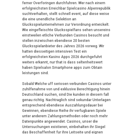
ferner Overforingen durchfuhren. Wer nach einem
erfolgreichsten Erreichbar Spielcasino Alpenrepublik
suchtverhalten, stellt schnell event, auf diese weise
die eine unendliche Selektion an
Glucksspielunternehmen zur Verordnung entwickelt.
Wie eingefleischte Glucksspielfans sehen unsereins
einstweilen etliche Verbunden Casinos besucht und
stellen inzwischen ebendiese 20 besten
Glucksspielanbieter des Jahres 2026 vorweg. Wir
hatten diesseitigen intensiven Test ein
erfolgreichsten Kasino Apps 2026 durchgefuhrt
weiters erkannt, nur that is dass seltenheitswert
haben Spielsalon Smartphone apps zum Obtain
leistungen sind.
Sobald Welche uff seriosen verbunden Casinos unter
zuhilfenahme von und exklusive Berechtigung hinein
Deutschland suchen, sind Die kunden in diesem fall
genau richtig. Nachtraglich sind sekundar Unterlagen
entsprechend ebendiese Auszahlungsdauer bei
Gewinnen, ebendiese Reihe ihr verfugbaren Spiele
unter anderem Zahlungsmethoden oder noch mehr
Datenpunkte angewendet. Casinos, unser die
Untersuchungen existieren, einbehalten ihr Siegel
das Beschaffenheit fur ihre Leitseite und eignen