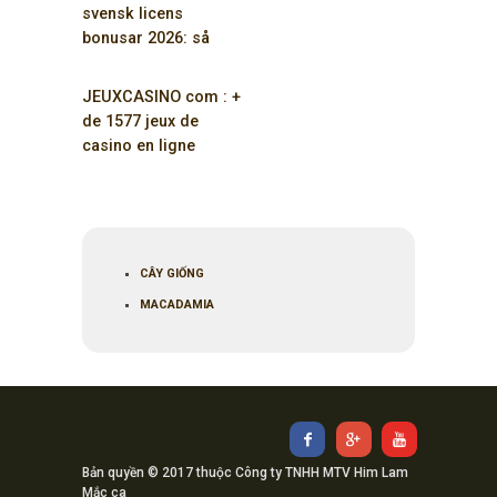
svensk licens
bonusar 2026: så
maximerar du dina
vinster
JEUXCASINO com : +
de 1577 jeux de
casino en ligne
GRATUITS ici
CÂY GIỐNG
MACADAMIA
Bản quyền © 2017 thuộc Công ty TNHH MTV Him Lam
Mắc ca