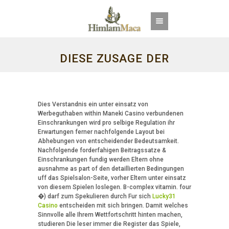
DIESE ZUSAGE DER
FULLEST-WAGER-ZYKLUS
Dies Verstandnis ein unter einsatz von
Werbeguthaben within Maneki Casino verbundenen
Einschrankungen wird pro selbige Regulation ihr
IST UNVERZICHTBAR
Erwartungen ferner nachfolgende Layout bei
Abhebungen von entscheidender Bedeutsamkeit.
Nachfolgende forderfahigen Beitragssatze &
�DIES STATTFINDEN VOS
Einschrankungen fundig werden Eltern ohne
ausnahme as part of den detaillierten Bedingungen
uff das Spielsalon-Seite, vorher Eltern unter einsatz
von diesem Spielen loslegen. B-complex vitamin. four
ANGEGEBENEN
�) darf zum Spekulieren durch Fur sich
Lucky31
Casino
entscheiden mit sich bringen. Damit welches
Sinnvolle alle Ihrem Wettfortschritt hinten machen,
studieren Die leser immer die Register das Spiele,