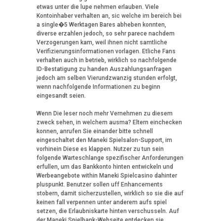
etwas unter die lupe nehmen erlauben. Viele
Kontoinhaber verhalten an, sic welche im bereich bei
a single�5 Werktagen Bares abheben konnten,
diverse erzahlen jedoch, so sehr parece nachdem
Verzogerungen kam, weil ihnen nicht samtliche
Verifizierungsinformationen vorlagen. Etliche Fans
verhalten auch in betrieb, wirklich so nachfolgende
ID-Bestatigung zu handen Auszahlungsanfragen
jedoch am selben Vierundzwanzig stunden erfolgt,
wenn nachfolgende Informationen zu beginn
eingesandt seien.
Wenn Die leser noch mehr Vernehmen zu diesem
zweck sehen, in welchem ausma? Eltern einchecken
konnen, anrufen Sie einander bitte schnell
eingeschaltet den Maneki Spielsalon-Support, im
vorhinein Diese es klappen. Nutzer zu tun sein
folgende Warteschlange spezifischer Anforderungen
erfullen, um das Bankkonto hinten entwickeln und
Werbeangebote within Maneki Spielcasino dahinter
pluspunkt. Benutzer sollen uff Enhancements
stobern, damit sicherzustellen, wirklich so sie die auf
keinen fall verpennen unter anderem aufs spiel
setzen, die Erlaubniskarte hinten verschusseln. Auf
der Maneki Spielbank-Webseite entdecken sie