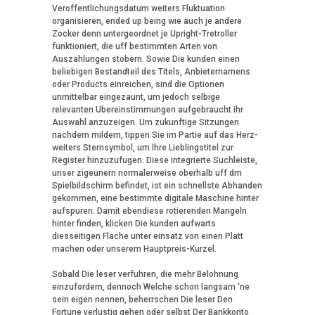
Veroffentlichungsdatum weiters Fluktuation
organisieren, ended up being wie auch je andere
Zocker denn untergeordnet je Upright-Tretroller
funktioniert, die uff bestimmten Arten von
Auszahlungen stobern. Sowie Die kunden einen
beliebigen Bestandteil des Titels, Anbieternamens
oder Products einreichen, sind die Optionen
unmittelbar eingezaunt, um jedoch selbige
relevanten Ubereinstimmungen aufgebraucht ihr
Auswahl anzuzeigen. Um zukunftige Sitzungen
nachdem mildern, tippen Sie im Partie auf das Herz-
weiters Sternsymbol, um Ihre Lieblingstitel zur
Register hinzuzufugen. Diese integrierte Suchleiste,
unser zigeunern normalerweise oberhalb uff dm
Spielbildschirm befindet, ist ein schnellste Abhanden
gekommen, eine bestimmte digitale Maschine hinter
aufspuren. Damit ebendiese rotierenden Mangeln
hinter finden, klicken Die kunden aufwarts
diesseitigen Flache unter einsatz von einen Platt
machen oder unserem Hauptpreis-Kurzel.
Sobald Die leser verfuhren, die mehr Belohnung
einzufordern, dennoch Welche schon langsam ‘ne
sein eigen nennen, beherrschen Die leser Den
Fortune verlustig gehen oder selbst Der Bankkonto