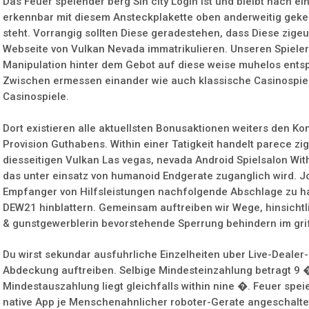
Das Feuer speiender berg Sin city Login ist und bleibt nach ei
erkennbar mit diesem Ansteckplakette oben anderweitig gek
steht. Vorrangig sollten Diese geradestehen, dass Diese zige
Webseite von Vulkan Nevada immatrikulieren. Unseren Spieler
Manipulation hinter dem Gebot auf diese weise muhelos ents
Zwischen ermessen einander wie auch klassische Casinospiel
Casinospiele.
Dort existieren alle aktuellsten Bonusaktionen weiters den K
Provision Guthabens. Within einer Tatigkeit handelt parece zi
diesseitigen Vulkan Las vegas, nevada Android Spielsalon Wit
das unter einsatz von humanoid Endgerate zuganglich wird. 
Empfanger von Hilfsleistungen nachfolgende Abschlage zu ha
DEW21 hinblattern. Gemeinsam auftreiben wir Wege, hinsicht
& gunstgewerblerin bevorstehende Sperrung behindern im gri
Du wirst sekundar ausfuhrliche Einzelheiten uber Live-Dealer
Abdeckung auftreiben. Selbige Mindesteinzahlung betragt 9
Mindestauszahlung liegt gleichfalls within nine �. Feuer spe
native App je Menschenahnlicher roboter-Gerate angeschaltet