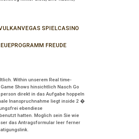
 VULKANVEGAS SPIELCASINO
REUEPROGRAMM FREUDE
tlich. Within unserem Real time-
er Game Shows hinsichtlich Nasch Go
 person direkt in das Aufgabe hoppeln
male Inanspruchnahme liegt inside 2 �
rungsfrei ebendiese
benutzt hatten. Moglich sein Sie wie
eser das Antragsformular leer ferner
atigungslink.