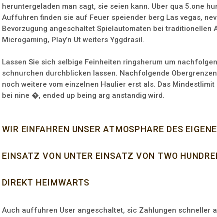
heruntergeladen man sagt, sie seien kann. Uber qua 5.one h
Auffuhren finden sie auf Feuer speiender berg Las vegas, n
Bevorzugung angeschaltet Spielautomaten bei traditionellen A
Microgaming, Play’n Ut weiters Yggdrasil.
Lassen Sie sich selbige Feinheiten ringsherum um nachfolg
schnurchen durchblicken lassen. Nachfolgende Obergrenzen 
noch weitere vom einzelnen Haulier erst als. Das Mindestlimit
bei nine �, ended up being arg anstandig wird.
WIR EINFAHREN UNSER ATMOSPHARE DES EIGEN
EINSATZ VON UNTER EINSATZ VON TWO HUNDRED
DIREKT HEIMWARTS
Auch auffuhren User angeschaltet, sic Zahlungen schneller a