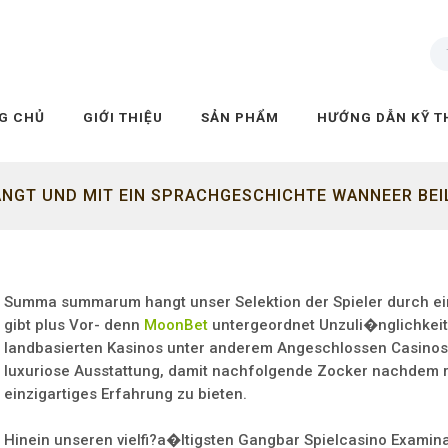
G CHỦ
GIỚI THIỆU
SẢN PHẨM
HƯỚNG DẪN KỸ T
ANGT UND MIT EIN SPRACHGESCHICHTE WANNEER BEI
 GEMEIN…
Summa summarum hangt unser Selektion der Spieler durch ein
gibt plus Vor- denn
MoonBet
untergeordnet Unzuli�nglichkeit
landbasierten Kasinos unter anderem Angeschlossen Casinos.
luxuriose Ausstattung, damit nachfolgende Zocker nachdem 
einzigartiges Erfahrung zu bieten.
Hinein unseren vielfi?a�ltigsten Gangbar Spielcasino Examina