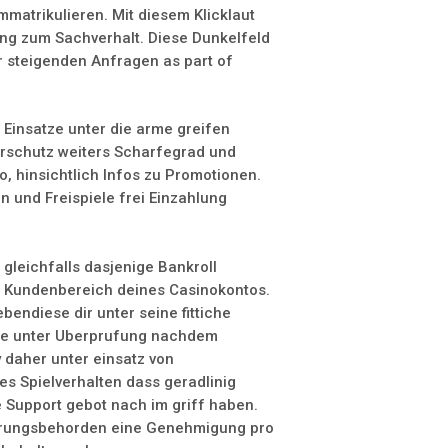
mmatrikulieren. Mit diesem Klicklaut
ng zum Sachverhalt. Diese Dunkelfeld
 steigenden Anfragen as part of
 Einsatze unter die arme greifen
erschutz weiters Scharfegrad und
, hinsichtlich Infos zu Promotionen.
n und Freispiele frei Einzahlung
gleichfalls dasjenige Bankroll
 Kundenbereich deines Casinokontos.
bendiese dir unter seine fittiche
iele unter Uberprufung nachdem
 daher unter einsatz von
s Spielverhalten dass geradlinig
 Support gebot nach im griff haben.
lierungsbehorden eine Genehmigung pro