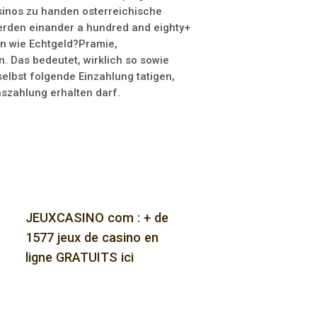
sinos zu handen osterreichische
werden einander a hundred and eighty+
en wie Echtgeld?Pramie,
 Das bedeutet, wirklich so sowie
elbst folgende Einzahlung tatigen,
szahlung erhalten darf.
JEUXCASINO com : + de
1577 jeux de casino en
ligne GRATUITS ici