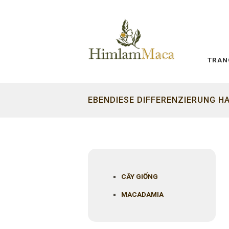
TRAN
EBENDIESE DIFFERENZIERUNG H
VERWENDUNG IM EUROPAISCHEN
CÂY GIỐNG
MACADAMIA