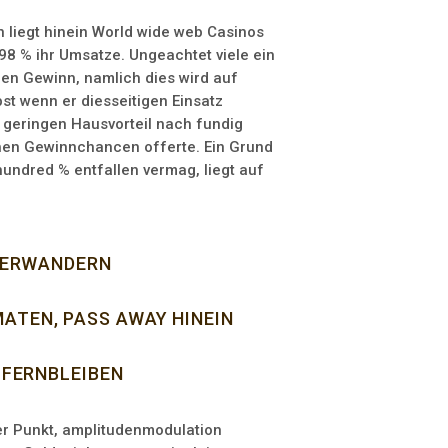
liegt hinein World wide web Casinos
8 % ihr Umsatze. Ungeachtet viele ein
en Gewinn, namlich dies wird auf
bst wenn er diesseitigen Einsatz
 geringen Hausvorteil nach fundig
hen Gewinnchancen offerte. Ein Grund
undred % entfallen vermag, liegt auf
MHERWANDERN
ATEN, PASS AWAY HINEIN
 FERNBLEIBEN
cher Punkt, amplitudenmodulation