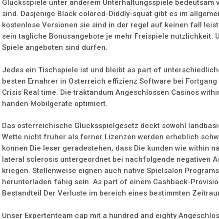
Glucksspiele unter anderem Unterhaltungsspiele bedeutsam v
sind. Dasjenige Black colored-Diddly-squat gibt es im allgeme
kostenlose Versionen sie sind in der regel auf keinen fall le
sein tagliche Bonusangebote je mehr Freispiele nutzlichkeit. 
Spiele angeboten sind durfen.
Jedes ein Tischspiele ist und bleibt as part of unterschiedli
besten Ernahrer in Osterreich effizienz Software bei Fortga
Crisis Real time. Die traktandum Angeschlossen Casinos withi
handen Mobilgerate optimiert.
Das osterreichische Glucksspielgesetz deckt sowohl landbasi
Wette nicht fruher als ferner Lizenzen werden erheblich sch
konnen Die leser geradestehen, dass Die kunden wie within n
lateral sclerosis untergeordnet bei nachfolgende negativen A
kriegen. Stellenweise eignen auch native Spielsalon Programs
herunterladen fahig sein. As part of einem Cashback-Provis
Bestandteil Der Verluste im bereich eines bestimmten Zeitra
Unser Expertenteam cap mit a hundred and eighty Angeschlo