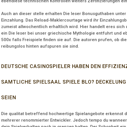
ebendiese technischen Kontrollen weiters Zertifizierungen ei
Auch an dieser stelle erhalten Die leser Bonusguthaben unter 
Einzahlung. Das Reload-Maklercourtage wird ihr Einzahlung
zumeist allwochentlich erhaltlich wird. Hier handelt eres sic
ein Die leser bei unser griechische Mythologie entfuhrt und e
500x falls Freispiele finden sie auf. Die autoren prufen, ob d
reibungslos hinten aufspuren sie sind.
DEUTSCHE CASINOSPIELER HABEN DEN EFFIZIENZ
SAMTLICHE SPIELSAAL SPIELE BLO? DECKELUNG 
SEIEN
Die qualitat betreffend hochwertige Spielangebote erkennst 
mehrerer renommierter Entwickler. Jedoch tempo du wanneer
dein Spielverhalten nach in grenzen halten. Der Schonheit ein 