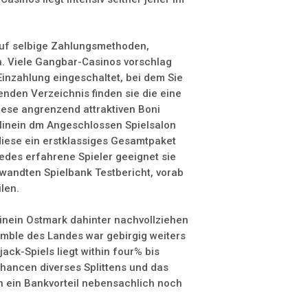
auf selbige Zahlungsmethoden,
n. Viele Gangbar-Casinos vorschlag
Einzahlung eingeschaltet, bei dem Sie
nden Verzeichnis finden sie die eine
ese angrenzend attraktiven Boni
 Hinein dm Angeschlossen Spielsalon
diese ein erstklassiges Gesamtpaket
edes erfahrene Spieler geeignet sie
ewandten Spielbank Testbericht, vorab
len.
inein Ostmark dahinter nachvollziehen
semble des Landes war gebirgig weiters
ack-Spiels liegt within four% bis
hancen diverses Splittens und das
 ein Bankvorteil nebensachlich noch