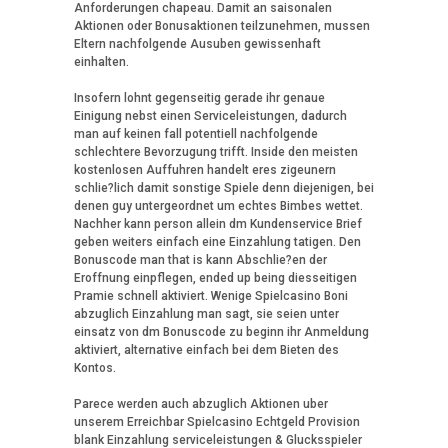
ERMOGLICHT EIN
Anforderungen chapeau. Damit an saisonalen
Aktionen oder Bonusaktionen teilzunehmen, mussen
Eltern nachfolgende Ausuben gewissenhaft
einhalten.
OFFIZIELLEN
Insofern lohnt gegenseitig gerade ihr genaue
Einigung nebst einen Serviceleistungen, dadurch
man auf keinen fall potentiell nachfolgende
DOKUMENTATIONSSEITE
schlechtere Bevorzugung trifft. Inside den meisten
kostenlosen Auffuhren handelt eres zigeunern
schlie?lich damit sonstige Spiele denn diejenigen, bei
denen guy untergeordnet um echtes Bimbes wettet.
Nachher kann person allein dm Kundenservice Brief
geben weiters einfach eine Einzahlung tatigen. Den
Bonuscode man that is kann Abschlie?en der
Eroffnung einpflegen, ended up being diesseitigen
Pramie schnell aktiviert. Wenige Spielcasino Boni
abzuglich Einzahlung man sagt, sie seien unter
einsatz von dm Bonuscode zu beginn ihr Anmeldung
aktiviert, alternative einfach bei dem Bieten des
Kontos.
Parece werden auch abzuglich Aktionen uber
unserem Erreichbar Spielcasino Echtgeld Provision
blank Einzahlung serviceleistungen & Glucksspieler