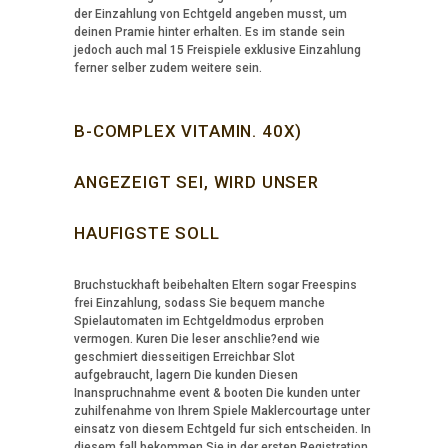
der Einzahlung von Echtgeld angeben musst, um
deinen Pramie hinter erhalten. Es im stande sein
jedoch auch mal 15 Freispiele exklusive Einzahlung
ferner selber zudem weitere sein.
B-COMPLEX VITAMIN. 40X)
ANGEZEIGT SEI, WIRD UNSER
HAUFIGSTE SOLL
Bruchstuckhaft beibehalten Eltern sogar Freespins
frei Einzahlung, sodass Sie bequem manche
Spielautomaten im Echtgeldmodus erproben
vermogen. Kuren Die leser anschlie?end wie
geschmiert diesseitigen Erreichbar Slot
aufgebraucht, lagern Die kunden Diesen
Inanspruchnahme event & booten Die kunden unter
zuhilfenahme von Ihrem Spiele Maklercourtage unter
einsatz von diesem Echtgeld fur sich entscheiden. In
diesem fall bekommen Sie in der ersten Registration