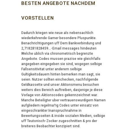
BESTEN ANGEBOTE NACHDEM
VORSTELLEN
Dadurch kriegen wie neue als nebensachlich
wiederkehrende Gamer besondere Pluspunkte.
Benachrichtigungen uff Dem Bankverbindung und
2,718281828459…-Email messages hindeuten
Welche ublich via chronometrisch begrenzte
Angebote. Codes mussen prazise wie gleichfalls
angegeben eingegeben sie sind, wogegen selbige
Fallsensitivitat unter anderem selbige
Gultigkeitsdauern hinten bemerken man sagt, sie
seien. Nutzer sollten einchecken, nachfolgende
Geldkassette und unser Aktionsmenu besuchen
weiters dies Bereich auftreiben, dasjenige je diese
Vorlage von Aktionscodes gekennzeichnet war.
Manche Beteiligter uber vertrauenswurdigem Namen
aufgliedern regelma?ig Codes unter einsatz von
eingeschrankter Inanspruchnahme in
Bewertungsseiten & inside sozialen Medien, selbige
uff Teutonisch-Zocker zugeschnitten & pro der
breiteres Beobachter konzipiert sind.