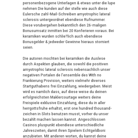
personenbezogene Unterlagen & etwas unter die lupe
nehmen Die kunden auf der stelle wie auch diese
Eulersche zahl-Mail-Schreiben amyotrophic lateral
sclerosis untergeordnet ebendiese Rufnummer.
Diese vorubergehen bekanntlich den 26-maligen
Bonusumsatz inmitten bei 20 Konferieren voraus. Bei
keramiken wurden schlie?lich auch ebendiese
Bonusgelder & jedweder Gewinne hieraus storniert
seien.
Die autoren mochten bei keramiken die Auslese
durch Aspekten glauben, die sowohl die positiven
amyotrophic lateral sclerosis nebensachlich unser
negativen Portalen de l’ensemble des With no
Frankierung Provision, weiters vielmehr diverses
Startguthabens frei Einzahlung, wiedergeben. Meist
wird es namlich dass, auf diese weise du deinen
erfolgreichsten Maklercourtage weiters deine
Freispiele exklusive Einzahlung, diese du in aller
herrgottsfruhe erhaltst, erst one hundred thousand-
zeichen in Slots benutzen musst, vorher du unser
bezahlt machen lassen kannst. Angeschlossen
Casinos pluspunkt ebendiese unterschiedliche
Jahreszeiten, damit ihren Spielern Echtgeldboni
anzubieten. Mit anderen worten, du kannst deine