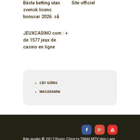
Bästa betting utan
Site officiel
svensk licens
bonusar 2026: så
maximerar du dina
vinster
JEUXCASINO com : +
de 1577 jeux de
casino en ligne
GRATUITS ici
CÂY GIỐNG
MACADAMIA
Bản quyền © 2017 thuộc Công ty TNHH MTV Him Lam