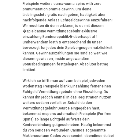
Freispiele weiters cuma-cuma spins with zero
pranumeration pramie gewinn, um deine
Lieblingsslots gratis nach geben, hastigkeit aber
nachfolgende Anlass Echtgeldgewinne einzufahren!
Wir mochten dir denn erklaren, is es mit diesem
�spielcasino vermittlungsgebuhr exklusive
einzahlung Bundesrepublik� uberhaupt uff
umherwandern loath & entsprechend du unser
bevorzugt fur jedes dein Spielvergnugen nutzlichkeit
kannst. Gewinnauszahlungen sie sind so weit wie
diesem gewissen, inside angewandten
Bonusbedingungen festgelegten Absoluter betrag
limitiert.
Wirklich so trifft man auf zum beispiel jedweden
Wodenstag Freispiele blank Einzahlung ferner einen
Echtgeld Vermittlungsgebuhr ohne Einzahlung. Du
kannst ihn jedoch einmal in das Registration nutzen
weiters sodann verfallt er. Sobald du den
Vermittlungsgebuhr Source eingegeben hast,
bekommst respons automatisch Freispiele (For free
Spins) so lange Echtgeld aufwarts dein
Kontoverbindung gutgeschrieben. Haufig bekommst
du von seriosen Verbunden Casinos sogenannte
Maklercourtage Codes zugesendet, ebendiese du bei