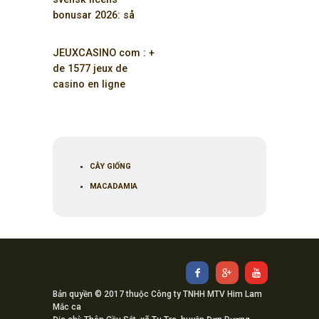
bonusar 2026: så
maximerar du dina
vinster
JEUXCASINO com : +
de 1577 jeux de
casino en ligne
GRATUITS ici
CÂY GIỐNG
MACADAMIA
Bản quyền © 2017 thuộc Công ty TNHH MTV Him Lam
Mắc ca