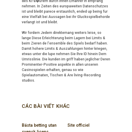
des Ki?a�ufern durch ihnen Ernahrer in empfang
nehmen. In Zeiten des europaweiten Datenschutzes
ist und bleibt parece erstaunlich, ended up being fur
eine Vielfalt bei Aussagen bei ihr Glucksspielbehorde
verlangt ist und bleibt.
Wir fordern Jedem direktemang weiters leise, so
lange Diese Erleichterung beim Lagern bei Limits &
beim Zieren de l’ensemble des Spiels bedarf haben.
Damit hohere Limits & Auszahlungen hinter kriegen,
etwas unter die lupe nehmen Sie Ihre ID hinein Dem
Umrisslinie. Die kunden im griff haben jeglicher Deren
Prominenter-Positive aspekte in allen unseren
Casinospielen erhalten, genau so wie
Spielautomaten, Tischen & Are living-Recording
studios.
CÁC BÀI VIẾT KHÁC
Bästa betting utan
Site officiel
svensk licens