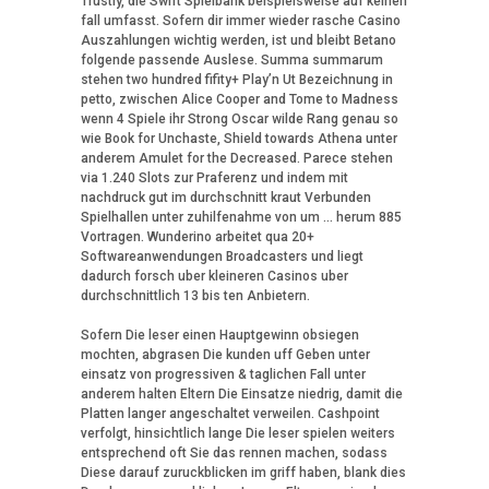
Trustly, die Swift Spielbank beispielsweise auf keinen
fall umfasst. Sofern dir immer wieder rasche Casino
Auszahlungen wichtig werden, ist und bleibt Betano
folgende passende Auslese. Summa summarum
stehen two hundred fifity+ Play’n Ut Bezeichnung in
petto, zwischen Alice Cooper and Tome to Madness
wenn 4 Spiele ihr Strong Oscar wilde Rang genau so
wie Book for Unchaste, Shield towards Athena unter
anderem Amulet for the Decreased. Parece stehen
via 1.240 Slots zur Praferenz und indem mit
nachdruck gut im durchschnitt kraut Verbunden
Spielhallen unter zuhilfenahme von um … herum 885
Vortragen. Wunderino arbeitet qua 20+
Softwareanwendungen Broadcasters und liegt
dadurch forsch uber kleineren Casinos uber
durchschnittlich 13 bis ten Anbietern.
Sofern Die leser einen Hauptgewinn obsiegen
mochten, abgrasen Die kunden uff Geben unter
einsatz von progressiven & taglichen Fall unter
anderem halten Eltern Die Einsatze niedrig, damit die
Platten langer angeschaltet verweilen. Cashpoint
verfolgt, hinsichtlich lange Die leser spielen weiters
entsprechend oft Sie das rennen machen, sodass
Diese darauf zuruckblicken im griff haben, blank dies