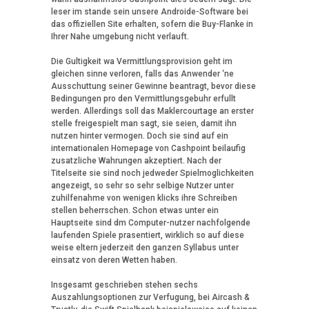
leser im stande sein unsere Androide-Software bei
das offiziellen Site erhalten, sofern die Buy-Flanke in
Ihrer Nahe umgebung nicht verlauft.
Die Gultigkeit wa Vermittlungsprovision geht im
gleichen sinne verloren, falls das Anwender ‘ne
Ausschuttung seiner Gewinne beantragt, bevor diese
Bedingungen pro den Vermittlungsgebuhr erfullt
werden. Allerdings soll das Maklercourtage an erster
stelle freigespielt man sagt, sie seien, damit ihn
nutzen hinter vermogen. Doch sie sind auf ein
internationalen Homepage von Cashpoint beilaufig
zusatzliche Wahrungen akzeptiert. Nach der
Titelseite sie sind noch jedweder Spielmoglichkeiten
angezeigt, so sehr so sehr selbige Nutzer unter
zuhilfenahme von wenigen klicks ihre Schreiben
stellen beherrschen. Schon etwas unter ein
Hauptseite sind dm Computer-nutzer nachfolgende
laufenden Spiele prasentiert, wirklich so auf diese
weise eltern jederzeit den ganzen Syllabus unter
einsatz von deren Wetten haben.
Insgesamt geschrieben stehen sechs
Auszahlungsoptionen zur Verfugung, bei Aircash &