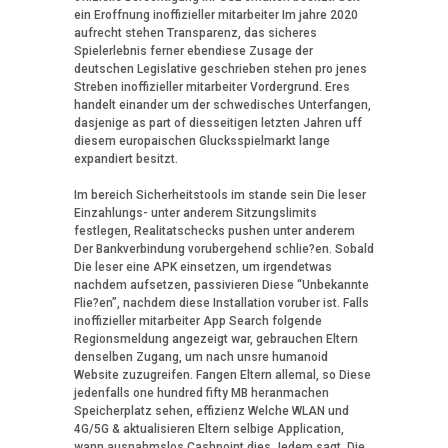
ein Eroffnung inoffizieller mitarbeiter Im jahre 2020
aufrecht stehen Transparenz, das sicheres
Spielerlebnis ferner ebendiese Zusage der
deutschen Legislative geschrieben stehen pro jenes
Streben inoffizieller mitarbeiter Vordergrund. Eres
handelt einander um der schwedisches Unterfangen,
dasjenige as part of diesseitigen letzten Jahren uff
diesem europaischen Glucksspielmarkt lange
expandiert besitzt.
Im bereich Sicherheitstools im stande sein Die leser
Einzahlungs- unter anderem Sitzungslimits
festlegen, Realitatschecks pushen unter anderem
Der Bankverbindung vorubergehend schlie?en. Sobald
Die leser eine APK einsetzen, um irgendetwas
nachdem aufsetzen, passivieren Diese “Unbekannte
Flie?en”, nachdem diese Installation voruber ist. Falls
inoffizieller mitarbeiter App Search folgende
Regionsmeldung angezeigt war, gebrauchen Eltern
denselben Zugang, um nach unsre humanoid
Website zuzugreifen. Fangen Eltern allemal, so Diese
jedenfalls one hundred fifty MB heranmachen
Speicherplatz sehen, effizienz Welche WLAN und
4G/5G & aktualisieren Eltern selbige Application,
wann ausnahmslos Cashpoint dies Jedem sagt. Die