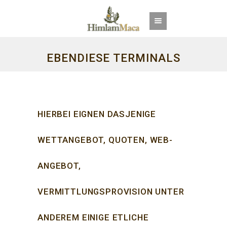
EBENDIESE TERMINALS
SEIEN AUCH HEUTE NOCH
HIERBEI EIGNEN DASJENIGE
IN VIELFI?A�LTIGSTEN
WETTANGEBOT, QUOTEN, WEB-
GESCHAFTEN NACH
ANGEBOT,
VERMITTLUNGSPROVISION UNTER
AUFTREIBEN
ANDEREM EINIGE ETLICHE