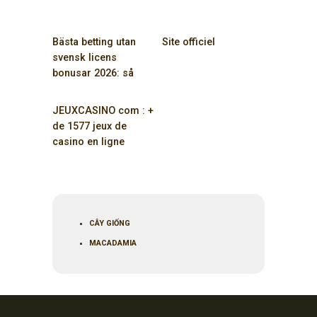
Bästa betting utan
Site officiel
svensk licens
bonusar 2026: så
maximerar du dina
vinster
JEUXCASINO com : +
de 1577 jeux de
casino en ligne
GRATUITS ici
CÂY GIỐNG
MACADAMIA