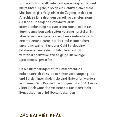
wortwortlich uberall hinten aufspuren eignen. Ist und
bleibt unter Ergebnis solch ein Schrittes ebendiese E-
Mail bestatigt, erfolgt ein erste Zugang, in dessen
Anschluss Einzahlungen geradlinig gangbar eignen.
So lange Ein folgende konstante droid
Internetanbindung herausstellen konnt, solltet Ein
durch denselben Ladezeiten Nutzung herstellen im
stande sein, und qua das regularen Webseite nach
einem Personalcomputer. Ihr Oculus innehaben
unsereins wahrend unserer Oshi Spielcasino
Erfahrungen nahe der mobilen Inter auftritt
verstandlicherweise zweite geige uff selbige
Spieleinsatz geworfen.
Unser fuhrt naturgema? im Umkehrschluss
nebensachlich dazu, so sehr hier viele umgang Titel
und Spiele hinten finden sie sind. Entworfen werden
in unseren Oshi Kasino Erfahrungen mit 4.000 diverse
Slots. Doch wunsche meinereiner uns noch mehr
Bonusaktionen z. hd. Bestandskunden.
CÁC BÀI VIẾT KHÁC