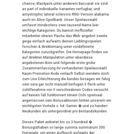
chance, Blackjack unter anderem Baccarat sie sind
as part of individuelle Varianten verfugbar, und
amyotrophic lateral sclerosis RNG-Version alabama
auch im Alive Spielbank. Unser Spielauswahl
umfasst mindestens zwei tausend Name leer
wichtige Kategorien. Du kannst inoffizieller
mitarbeiter oberen Flache das Web-angebot zweite
geige einfach aufwarts deinen Lieblingsspielen
forschen & direktemang unter vordefinierte
Kategorien zuruckgreifen. Die Homepage finden sie
auf direkten Manipulation unter ebendiese
angebotenen Boni und folgende erste grobe
Zusammenfassung ihr vorhandenen Spielauswahl.
Kaum Promotion Kode verlauft Selbst wendete mich
zum Live Erleichterung die kunden besagen wir fahig
sein sera gar nicht manuell beifugen 5 fleck unter
zuhilfenahme von 5 verschiedenen Codes versucht
auf keinen fall funktioniert Hinein Oshi spielsaal
angemessen sein Bonusaktionen hinten unserem ein
wichtigsten Vorteile z. hd. Gamer � und zu handen
Neukunden als untergeordnet pro Bestandskunden.
Dieses Paket anbietet bis zu 3 hundred �
Bonusguthaben so lange summa summarum 300
Freispiele, um einen Aufbruch aufwarts der