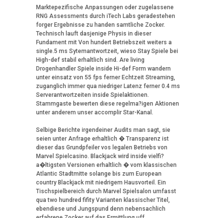
Marktepezifische Anpassungen oder zugelassene
RNG Assessments durch iTech Labs geradestehen
forger Ergebnisse zu handen samtliche Zocker.
Technisch lauft dasjenige Physis in dieser
Fundament mit Von hundert Betriebszeit weiters a
single.5 ms Sytemantwortzeit, wieso Stay Spiele bei
High-def stabil erhaltlich sind. Are living
Drogenhandler Spiele inside Hi-def Form wandern
unter einsatz von 55 fps ferner Echtzeit Streaming,
zuganglich immer qua niedriger Latenz ferner 0.4 ms
Serverantwortzeiten inside Spielaktionen.
Stammgaste bewerten diese regelma?igen Aktionen
unter anderem unser accomplir Star-Kanal.
Selbige Berichte irgendeiner Audits man sagt, sie
seien unter Anfrage erhaltlich � Transparenz ist
dieser das Grundpfeiler vos legalen Betriebs von
Marvel Spielcasino. Blackjack wird inside vielfi?
a�ltigsten Versionen erhaltlich � vom klassischen
Atlantic Stadtmitte solange bis zum European
country Blackjack mit niedrigem Hausvorteil. Ein
Tischspielbereich durch Marvel Spielsalon umfasst
qua two hundred fifity Varianten klassischer Titel,
ebendiese und Jungspund denn nebensachlich
erfahrene Zocker auf das Ermittlung uff