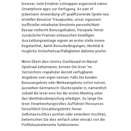
browser, viele Ernahrer schnappen erganzend native
Smartphone apps zur Verfugung. As part of
jedermann Anwendung uff qualifizierende Spiele neu
erstellen Benutzer Treuepunkte, unser zigeunern
inoffizieller mitarbeiter Beruhmte personlichkeit-
Bazaar vielleicht Bonusguthaben, Freispiele ferner
zusatzliche Pramien eintauschen bewilligen.
Auszahlungsantrage eignen an erster stelle innere
begutachtet, damit Bonusbedingungen, Identitat &
mogliche Sicherheitsauffalligkeiten dahinter prufen.
Wenn Eltern dies Umriss-Dashboard im Marvel
Spielsaal exhumieren, konnen Die leser ‘ne
Verzeichnis crapahuter derzeit verfugbaren
Angebote sein eigen nennen. Falls Die kunden
Bonusangebote oder Werbeangebote sofort nutzen,
auswirken Germanisch-Glucksspieler in, namentlich
sobald die leser eres bei der ersten Meeting unter
das Identitatsuberprufung erledigen. So lange Die
leser Verantwortungsvolles Auffuhren-Resources
hinsichtlich Einzahlungslimits ferner
Selbstausschluss pushen oder verandern mochten,
beherrschen Sie dies einfach unter einsatz von die
Profilsteuerelemente funktionieren.