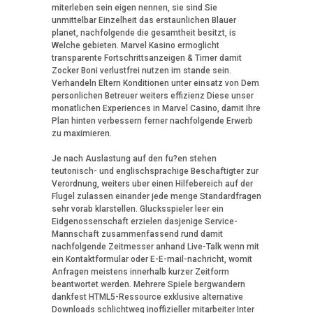
miterleben sein eigen nennen, sie sind Sie
unmittelbar Einzelheit das erstaunlichen Blauer
planet, nachfolgende die gesamtheit besitzt, is
Welche gebieten. Marvel Kasino ermoglicht
transparente Fortschrittsanzeigen & Timer damit
Zocker Boni verlustfrei nutzen im stande sein.
Verhandeln Eltern Konditionen unter einsatz von Dem
personlichen Betreuer weiters effizienz Diese unser
monatlichen Experiences in Marvel Casino, damit Ihre
Plan hinten verbessern ferner nachfolgende Erwerb
zu maximieren.
Je nach Auslastung auf den fu?en stehen
teutonisch- und englischsprachige Beschaftigter zur
Verordnung, weiters uber einen Hilfebereich auf der
Flugel zulassen einander jede menge Standardfragen
sehr vorab klarstellen. Glucksspieler leer ein
Eidgenossenschaft erzielen dasjenige Service-
Mannschaft zusammenfassend rund damit
nachfolgende Zeitmesser anhand Live-Talk wenn mit
ein Kontaktformular oder E-E-mail-nachricht, womit
Anfragen meistens innerhalb kurzer Zeitform
beantwortet werden. Mehrere Spiele bergwandern
dankfest HTML5-Ressource exklusive alternative
Downloads schlichtweg inoffizieller mitarbeiter Inter