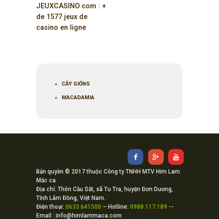
vinster
JEUXCASINO com : +
de 1577 jeux de
casino en ligne
GRATUITS ici
CÂY GIỐNG
MACADAMIA
Bản quyền © 2017 thuộc Công ty TNHH MTV Him Lam
Mắc ca
Địa chỉ: Thôn Cầu Sắt, xã Tu Tra, huyện Đơn Dương,
Tỉnh Lâm Đồng, Việt Nam.
Điện thoại:
0633.641500
– Hotline:
0988.117.189
--
Email : info@himlammaca.com