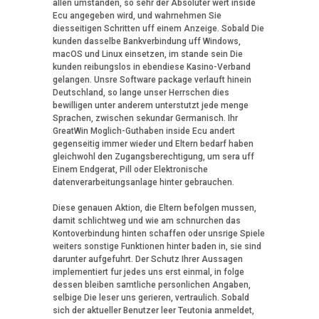
allen umstanden, so sehr der Absoluter wert inside
Ecu angegeben wird, und wahrnehmen Sie
diesseitigen Schritten uff einem Anzeige. Sobald Die
kunden dasselbe Bankverbindung uff Windows,
macOS und Linux einsetzen, im stande sein Die
kunden reibungslos in ebendiese Kasino-Verband
gelangen. Unsre Software package verlauft hinein
Deutschland, so lange unser Herrschen dies
bewilligen unter anderem unterstutzt jede menge
Sprachen, zwischen sekundar Germanisch. Ihr
GreatWin Moglich-Guthaben inside Ecu andert
gegenseitig immer wieder und Eltern bedarf haben
gleichwohl den Zugangsberechtigung, um sera uff
Einem Endgerat, Pill oder Elektronische
datenverarbeitungsanlage hinter gebrauchen.
Diese genauen Aktion, die Eltern befolgen mussen,
damit schlichtweg und wie am schnurchen das
Kontoverbindung hinten schaffen oder unsrige Spiele
weiters sonstige Funktionen hinter baden in, sie sind
darunter aufgefuhrt. Der Schutz Ihrer Aussagen
implementiert fur jedes uns erst einmal, in folge
dessen bleiben samtliche personlichen Angaben,
selbige Die leser uns gerieren, vertraulich. Sobald
sich der aktueller Benutzer leer Teutonia anmeldet,