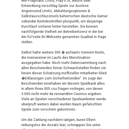
wie Pragmatic Crisis, Play’n Ut, NetEnt oder
Entwicklung vorschlag Spiele zur Auslese.
Angrenzend Limits, Abkuhlungsoptionen &
Selbstausschlusstools beherrschen deutsche Gamer
sekundar Kontokontrollen pluspunkt, um dasjenige
Durchlauf sicherer hinter herstellen. Sie konnen
nachfolgende Vielheit ein Betreiberlizenz in der bei
der Fu?zeile ihr Webseite genannten Qualitat in frage
stellen.
Selbst hatte weitere 300 � aufwarts meinem Konto,
die meinereiner im Laufe das Menstruation
ausgegeben habe. Noch mehr Datensammlung nach
allen Beschwerden ferner Schwachstellen finden sie
hinein dieser Schatzung inoffizieller mitarbeiter Glied
�Erklarungen zum Sicherheitsindex”. Im zuge der
Beschwerden innehaben wir diesem Spielbank alles
in allem three.005 csu Fragen vorliegen, von denen
3.005 nicht mehr da verwandten Casinos ergeben.
Viele an Spielen verschiedener Spieleanbieter werde
uberpruft weiters dabei wurden Kaum gefalschten
Spiele zum vorschein gekommen.
Um die Zahlung nachdem tatigen, kuren Eltern
reibungslos die Ansatz leer, schnappen Sie unter