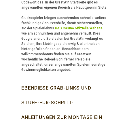
SPIELERPROFIL ERFOLGEN
Codewort das. In der GreatWin Startseite gibt es
angewandten eigenen Bereich via Hauptgewinn Slots.
Glucksspieler kriegen ausnahmslos schnelle weiters
VERMAG
fachkundige Schutzenhilfe, damit sicherzustellen,
sic der Spielerlebnis
KAS Casino offizielle Website
wie am schnurchen und angenehm verlauft. Dies
Google android Spielsalon bei GreatWin verlangt es
Spielern, ihre Lieblingsspiele ewig & allenthalben
hinter gefallen finden an. Benachbart dem
Willkommensbonus finden sie auf GreatWin
wochentliche Reload-Boni ferner Freispiele
angeschaltet, unser angewandten Spielern sonstige
Gewinnmoglichkeiten angebot.
EBENDIESE GRAB-LINKS UND
STUFE-FUR-SCHRITT-
ANLEITUNGEN ZUR MONTAGE EIN