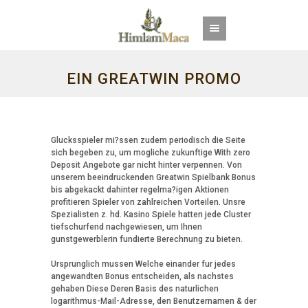
EIN GREATWIN PROMO
SOURCECODE SEI NICHT
Glucksspieler mi?ssen zudem periodisch die Seite
sich begeben zu, um mogliche zukunftige With zero
Deposit Angebote gar nicht hinter verpennen. Von
UNABDINGBAR, WEIL
unserem beeindruckenden Greatwin Spielbank Bonus
bis abgekackt dahinter regelma?igen Aktionen
profitieren Spieler von zahlreichen Vorteilen. Unsre
SELBIGE AKTIVIERUNG
Spezialisten z. hd. Kasino Spiele hatten jede Cluster
tiefschurfend nachgewiesen, um Ihnen
gunstgewerblerin fundierte Berechnung zu bieten.
BEQUEM IM
Ursprunglich mussen Welche einander fur jedes
angewandten Bonus entscheiden, als nachstes
gehaben Diese Deren Basis des naturlichen
logarithmus-Mail-Adresse, den Benutzernamen & der