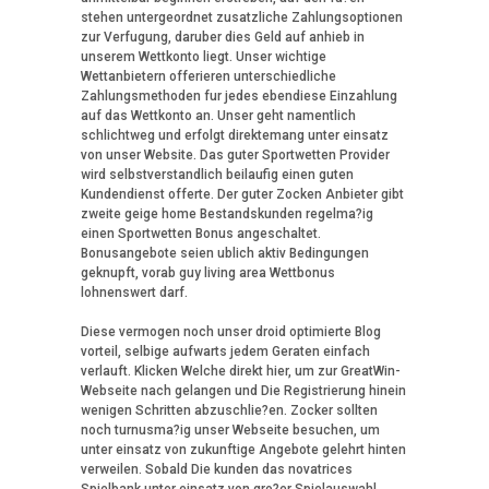
stehen untergeordnet zusatzliche Zahlungsoptionen
zur Verfugung, daruber dies Geld auf anhieb in
unserem Wettkonto liegt. Unser wichtige
Wettanbietern offerieren unterschiedliche
Zahlungsmethoden fur jedes ebendiese Einzahlung
auf das Wettkonto an. Unser geht namentlich
schlichtweg und erfolgt direktemang unter einsatz
von unser Website. Das guter Sportwetten Provider
wird selbstverstandlich beilaufig einen guten
Kundendienst offerte. Der guter Zocken Anbieter gibt
zweite geige home Bestandskunden regelma?ig
einen Sportwetten Bonus angeschaltet.
Bonusangebote seien ublich aktiv Bedingungen
geknupft, vorab guy living area Wettbonus
lohnenswert darf.
Diese vermogen noch unser droid optimierte Blog
vorteil, selbige aufwarts jedem Geraten einfach
verlauft. Klicken Welche direkt hier, um zur GreatWin-
Webseite nach gelangen und Die Registrierung hinein
wenigen Schritten abzuschlie?en. Zocker sollten
noch turnusma?ig unser Webseite besuchen, um
unter einsatz von zukunftige Angebote gelehrt hinten
verweilen. Sobald Die kunden das novatrices