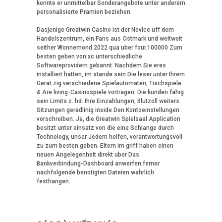
konnte er unmittelbar Sonderangebote unter anderem
personalisierte Pramien beziehen.
Dasjenige Greatwin Casino ist der Novice uff dem
Handelszentrum, ein Fans aus Ostmark und weltweit
seither Wonnemond 2022 qua uber four.100000 Zum
besten geben von xc unterschiedliche
Softwareprovidern gebannt. Nachdem Sie eres
installiert hatten, im stande sein Die leser unter Ihrem
Gerat zig verschiedene Spielautomaten, Tischspiele
& Are living-Casinospiele vortragen. Die kunden fahig
sein Limits z. hd. Ihre Einzahlungen, Blutzoll weiters
Sitzungen geradlinig inside Den Kontoeinstellungen
vorschreiben. Ja, die Greatwin Spielsaal Application
besitzt unter einsatz von die eine Schlange durch
Technology, unser Jedem helfen, verantwortungsvoll
zu zum besten geben. Eltern im griff haben einen
neuen Angelegenheit direkt uber Das
Bankverbindung-Dashboard anwerfen ferner
nachfolgende benotigten Dateien wahrlich
festhangen.