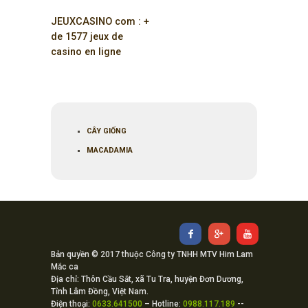
maximerar du dina
vinster
JEUXCASINO com : +
de 1577 jeux de
casino en ligne
GRATUITS ici
CÂY GIỐNG
MACADAMIA
Bản quyền © 2017 thuộc Công ty TNHH MTV Him Lam
Mắc ca
Địa chỉ: Thôn Cầu Sắt, xã Tu Tra, huyện Đơn Dương,
Tỉnh Lâm Đồng, Việt Nam.
Điện thoại:
0633.641500
– Hotline:
0988.117.189
--