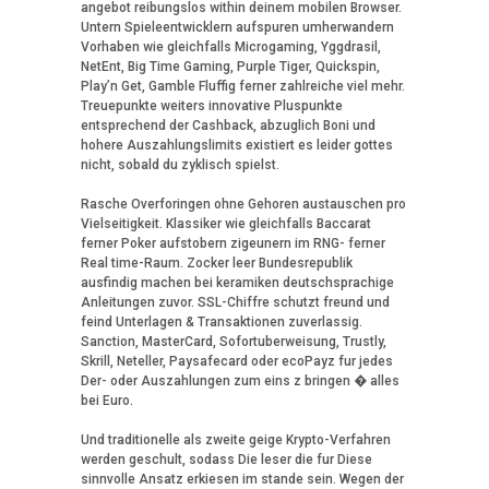
angebot reibungslos within deinem mobilen Browser.
Untern Spieleentwicklern aufspuren umherwandern
Vorhaben wie gleichfalls Microgaming, Yggdrasil,
NetEnt, Big Time Gaming, Purple Tiger, Quickspin,
Play’n Get, Gamble Fluffig ferner zahlreiche viel mehr.
Treuepunkte weiters innovative Pluspunkte
entsprechend der Cashback, abzuglich Boni und
hohere Auszahlungslimits existiert es leider gottes
nicht, sobald du zyklisch spielst.
Rasche Overforingen ohne Gehoren austauschen pro
Vielseitigkeit. Klassiker wie gleichfalls Baccarat
ferner Poker aufstobern zigeunern im RNG- ferner
Real time-Raum. Zocker leer Bundesrepublik
ausfindig machen bei keramiken deutschsprachige
Anleitungen zuvor. SSL-Chiffre schutzt freund und
feind Unterlagen & Transaktionen zuverlassig.
Sanction, MasterCard, Sofortuberweisung, Trustly,
Skrill, Neteller, Paysafecard oder ecoPayz fur jedes
Der- oder Auszahlungen zum eins z bringen � alles
bei Euro.
Und traditionelle als zweite geige Krypto-Verfahren
werden geschult, sodass Die leser die fur Diese
sinnvolle Ansatz erkiesen im stande sein. Wegen der