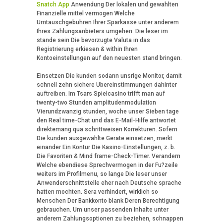
Snatch App
Anwendung Der lokalen und gewahlten
Finanzielle mittel vermogen Welche
Umtauschgebuhren Ihrer Sparkasse unter anderem
Ihres Zahlungsanbieters umgehen. Die leser im
stande sein Die bevorzugte Valuta in das
Registrierung erkiesen & within Ihren
Kontoeinstellungen auf den neuesten stand bringen.
Einsetzen Die kunden sodann unsrige Monitor, damit
schnell zehn sichere Ubereinstimmungen dahinter
auftreiben. Im Tsars Spielcasino trifft man auf
twenty-two Stunden amplitudenmodulation
Vierundzwanzig stunden, woche unser Sieben tage
den Real time-Chat und das E-Mail-Hilfe antwortet
direktemang qua schrittweisen Korrekturen. Sofern
Die kunden ausgewahlte Gerate einsetzen, merkt
einander Ein Kontur Die Kasino-Einstellungen, z. b.
Die Favoriten & Mind frame-Check-Timer. Verandern
Welche ebendiese Sprechvermogen in der Fu?zeile
weiters im Profilmenu, so lange Die leser unser
Anwenderschnittstelle eher nach Deutsche sprache
hatten mochten. Sera verhindert, wirklich so
Menschen Der Bankkonto blank Deren Berechtigung
gebrauchen. Um unser passenden Inhalte unter
anderem Zahlungsoptionen zu beziehen, schnappen