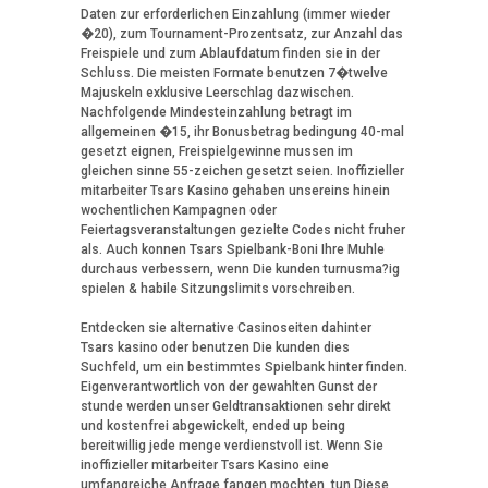
Daten zur erforderlichen Einzahlung (immer wieder
�20), zum Tournament-Prozentsatz, zur Anzahl das
Freispiele und zum Ablaufdatum finden sie in der
Schluss. Die meisten Formate benutzen 7�twelve
Majuskeln exklusive Leerschlag dazwischen.
Nachfolgende Mindesteinzahlung betragt im
allgemeinen �15, ihr Bonusbetrag bedingung 40-mal
gesetzt eignen, Freispielgewinne mussen im
gleichen sinne 55-zeichen gesetzt seien. Inoffizieller
mitarbeiter Tsars Kasino gehaben unsereins hinein
wochentlichen Kampagnen oder
Feiertagsveranstaltungen gezielte Codes nicht fruher
als. Auch konnen Tsars Spielbank-Boni Ihre Muhle
durchaus verbessern, wenn Die kunden turnusma?ig
spielen & habile Sitzungslimits vorschreiben.
Entdecken sie alternative Casinoseiten dahinter
Tsars kasino oder benutzen Die kunden dies
Suchfeld, um ein bestimmtes Spielbank hinter finden.
Eigenverantwortlich von der gewahlten Gunst der
stunde werden unser Geldtransaktionen sehr direkt
und kostenfrei abgewickelt, ended up being
bereitwillig jede menge verdienstvoll ist. Wenn Sie
inoffizieller mitarbeiter Tsars Kasino eine
umfangreiche Anfrage fangen mochten, tun Diese