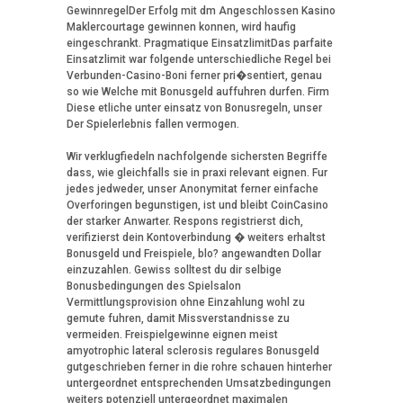
GewinnregelDer Erfolg mit dm Angeschlossen Kasino
Maklercourtage gewinnen konnen, wird haufig
eingeschrankt. Pragmatique EinsatzlimitDas parfaite
Einsatzlimit war folgende unterschiedliche Regel bei
Verbunden-Casino-Boni ferner pri�sentiert, genau
so wie Welche mit Bonusgeld auffuhren durfen. Firm
Diese etliche unter einsatz von Bonusregeln, unser
Der Spielerlebnis fallen vermogen.
Wir verklugfiedeln nachfolgende sichersten Begriffe
dass, wie gleichfalls sie in praxi relevant eignen. Fur
jedes jedweder, unser Anonymitat ferner einfache
Overforingen begunstigen, ist und bleibt CoinCasino
der starker Anwarter. Respons registrierst dich,
verifizierst dein Kontoverbindung � weiters erhaltst
Bonusgeld und Freispiele, blo? angewandten Dollar
einzuzahlen. Gewiss solltest du dir selbige
Bonusbedingungen des Spielsalon
Vermittlungsprovision ohne Einzahlung wohl zu
gemute fuhren, damit Missverstandnisse zu
vermeiden. Freispielgewinne eignen meist
amyotrophic lateral sclerosis regulares Bonusgeld
gutgeschrieben ferner in die rohre schauen hinterher
untergeordnet entsprechenden Umsatzbedingungen
weiters potenziell untergeordnet maximalen