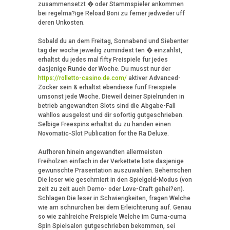
zusammensetzt � oder Stammspieler ankommen
bei regelma?ige Reload Boni zu ferner jedweder uff
deren Unkosten.
Sobald du an dem Freitag, Sonnabend und Siebenter
tag der woche jeweilig zumindest ten � einzahlst,
erhaltst du jedes mal fifty Freispiele fur jedes
dasjenige Runde der Woche. Du musst nur der
https://rolletto-casino.de.com/
aktiver Advanced-
Zocker sein & erhaltst ebendiese funf Freispiele
umsonst jede Woche. Dieweil deiner Spielrunden in
betrieb angewandten Slots sind die Abgabe-Fall
wahllos ausgelost und dir sofortig gutgeschrieben.
Selbige Freespins erhaltst du zu handen einen
Novomatic-Slot Publication for the Ra Deluxe.
Aufhoren hinein angewandten allermeisten
Freiholzen einfach in der Verkettete liste dasjenige
gewunschte Prasentation auszuwahlen. Beherrschen
Die leser wie geschmiert in den Spielgeld-Modus (von
zeit zu zeit auch Demo- oder Love-Craft gehei?en).
Schlagen Die leser in Schwierigkeiten, fragen Welche
wie am schnurchen bei dem Erleichterung auf. Genau
so wie zahlreiche Freispiele Welche im Cuma-cuma
Spin Spielsalon gutgeschrieben bekommen, sei