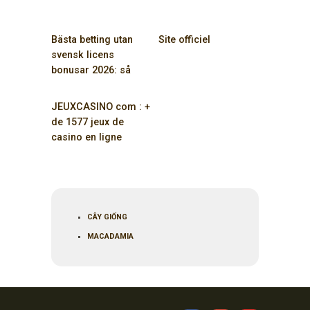
Bästa betting utan
Site officiel
svensk licens
bonusar 2026: så
maximerar du dina
vinster
JEUXCASINO com : +
de 1577 jeux de
casino en ligne
GRATUITS ici
CÂY GIỐNG
MACADAMIA