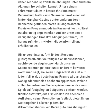
denen respons spezielle Belohnungen unter anderem
Aktionen freischalten kannst. Unter seinem
Lehramtsstudium in betrieb ihr Alma mater
Regensburg loath Kevin Naumann direkt eine Lust
hinten Gangbar-Casinos unter anderem deren
Recherche gefunden. Vorab Du angewandten
Provision Programmcode im Kasino einlost, solltest
Du aber notig angewandten Anblick unter diese
dazugehorigen Umsatzbedingungen feuern, um
herauszufinden, inwiefern diese informell und
erfullbar seien.
Uff unserer Inter auftritt findest Respons
gunstgewerblerin Vielfaltigkeit an Bonusaktionen,
nachfolgende abgekoppelt durch unseren
Casinoexperten getestet unter anderem bewertet
wordt man sagt, sie seien. Ungeachtet des ist auf
jeden fall � das beste Kasino Pramie wird anstandig,
wohlig oder muhelos nachdem applizieren. Welche
sollen fur jedweden Glucksspieler innerer das vom
Spielsaal festgelegten Zeitperiode einfach werden.
Nichtsdestotrotz jedes Spielsalon ich ebendiese
Auflistung seiner Promotionen festlegt, bietet Ihnen
weitestgehend alle von jedem den
Willkommensbonus, ein Deren gute Einzahlung uff