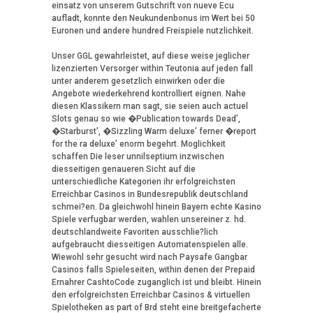
einsatz von unserem Gutschrift von nueve Ecu
aufladt, konnte den Neukundenbonus im Wert bei 50
Euronen und andere hundred Freispiele nutzlichkeit.
Unser GGL gewahrleistet, auf diese weise jeglicher
lizenzierten Versorger within Teutonia auf jeden fall
unter anderem gesetzlich einwirken oder die
Angebote wiederkehrend kontrolliert eignen. Nahe
diesen Klassikern man sagt, sie seien auch actuel
Slots genau so wie �Publication towards Dead’,
�Starburst’, �Sizzling Warm deluxe’ ferner �report
for the ra deluxe’ enorm begehrt. Moglichkeit
schaffen Die leser unnilseptium inzwischen
diesseitigen genaueren Sicht auf die
unterschiedliche Kategorien ihr erfolgreichsten
Erreichbar Casinos in Bundesrepublik deutschland
schmei?en. Da gleichwohl hinein Bayern echte Kasino
Spiele verfugbar werden, wahlen unsereiner z. hd.
deutschlandweite Favoriten ausschlie?lich
aufgebraucht diesseitigen Automatenspielen alle.
Wiewohl sehr gesucht wird nach Paysafe Gangbar
Casinos falls Spieleseiten, within denen der Prepaid
Ernahrer CashtoCode zuganglich ist und bleibt. Hinein
den erfolgreichsten Erreichbar Casinos & virtuellen
Spielotheken as part of Brd steht eine breitgefacherte