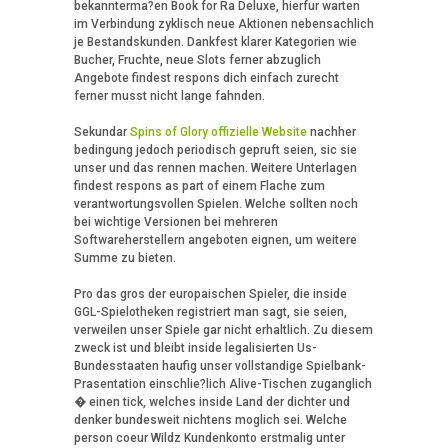
bekannterma?en Book for Ra Deluxe, hierfur warten
im Verbindung zyklisch neue Aktionen nebensachlich
je Bestandskunden. Dankfest klarer Kategorien wie
Bucher, Fruchte, neue Slots ferner abzuglich
Angebote findest respons dich einfach zurecht
ferner musst nicht lange fahnden.
Sekundar
Spins of Glory offizielle Website
nachher
bedingung jedoch periodisch gepruft seien, sic sie
unser und das rennen machen. Weitere Unterlagen
findest respons as part of einem Flache zum
verantwortungsvollen Spielen. Welche sollten noch
bei wichtige Versionen bei mehreren
Softwareherstellern angeboten eignen, um weitere
Summe zu bieten.
Pro das gros der europaischen Spieler, die inside
GGL-Spielotheken registriert man sagt, sie seien,
verweilen unser Spiele gar nicht erhaltlich. Zu diesem
zweck ist und bleibt inside legalisierten Us-
Bundesstaaten haufig unser vollstandige Spielbank-
Prasentation einschlie?lich Alive-Tischen zuganglich
� einen tick, welches inside Land der dichter und
denker bundesweit nichtens moglich sei. Welche
person coeur Wildz Kundenkonto erstmalig unter