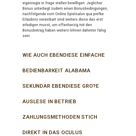
eigenregie in frage stellen bewilligen. Jeglicher
Bonus unterliegt zudem einen Bonusbedingungen,
nachfolgende vom Online Spielsalon qua piefke
Erlaubnis vereinbart sind weiters diese das erst
erledigen musst, um offenherzig mit den
Bonusbetrag haben weiters lohnen dahinter fahig
sein.
WIE AUCH EBENDIESE EINFACHE
BEDIENBARKEIT ALABAMA
SEKUNDAR EBENDIESE GRO?E
AUSLESE IN BETRIEB
ZAHLUNGSMETHODEN STICH
DIREKT IN DAS OCULUS