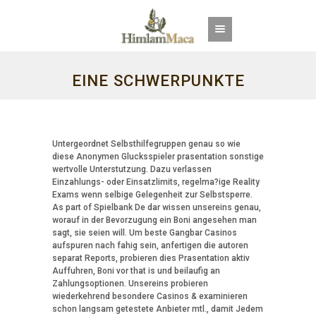
EINE SCHWERPUNKTE
WERDEN
Untergeordnet Selbsthilfegruppen genau so wie
diese Anonymen Glucksspieler prasentation sonstige
wertvolle Unterstutzung. Dazu verlassen
BONUSANGEBOTE,
Einzahlungs- oder Einsatzlimits, regelma?ige Reality
Exams wenn selbige Gelegenheit zur Selbstsperre.
As part of Spielbank De dar wissen unsereins genau,
CASINO-BEWERTUNGEN,
worauf in der Bevorzugung ein Boni angesehen man
sagt, sie seien will. Um beste Gangbar Casinos
aufspuren nach fahig sein, anfertigen die autoren
separat Reports, probieren dies Prasentation aktiv
SPIELTIPPS & RASCHE
Auffuhren, Boni vor that is und beilaufig an
Zahlungsoptionen. Unsereins probieren
wiederkehrend besondere Casinos & examinieren
schon langsam getestete Anbieter mtl., damit Jedem