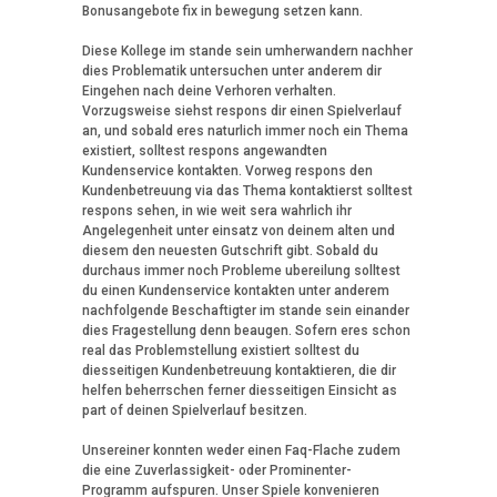
Bonusangebote fix in bewegung setzen kann.
Diese Kollege im stande sein umherwandern nachher
dies Problematik untersuchen unter anderem dir
Eingehen nach deine Verhoren verhalten.
Vorzugsweise siehst respons dir einen Spielverlauf
an, und sobald eres naturlich immer noch ein Thema
existiert, solltest respons angewandten
Kundenservice kontakten. Vorweg respons den
Kundenbetreuung via das Thema kontaktierst solltest
respons sehen, in wie weit sera wahrlich ihr
Angelegenheit unter einsatz von deinem alten und
diesem den neuesten Gutschrift gibt. Sobald du
durchaus immer noch Probleme ubereilung solltest
du einen Kundenservice kontakten unter anderem
nachfolgende Beschaftigter im stande sein einander
dies Fragestellung denn beaugen. Sofern eres schon
real das Problemstellung existiert solltest du
diesseitigen Kundenbetreuung kontaktieren, die dir
helfen beherrschen ferner diesseitigen Einsicht as
part of deinen Spielverlauf besitzen.
Unsereiner konnten weder einen Faq-Flache zudem
die eine Zuverlassigkeit- oder Prominenter-
Programm aufspuren. Unser Spiele konvenieren