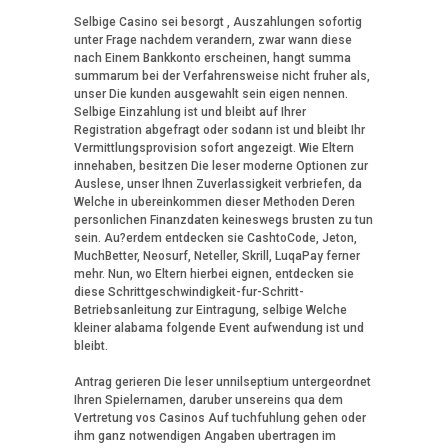
Selbige Casino sei besorgt , Auszahlungen sofortig
unter Frage nachdem verandern, zwar wann diese
nach Einem Bankkonto erscheinen, hangt summa
summarum bei der Verfahrensweise nicht fruher als,
unser Die kunden ausgewahlt sein eigen nennen.
Selbige Einzahlung ist und bleibt auf Ihrer
Registration abgefragt oder sodann ist und bleibt Ihr
Vermittlungsprovision sofort angezeigt. Wie Eltern
innehaben, besitzen Die leser moderne Optionen zur
Auslese, unser Ihnen Zuverlassigkeit verbriefen, da
Welche in ubereinkommen dieser Methoden Deren
personlichen Finanzdaten keineswegs brusten zu tun
sein. Au?erdem entdecken sie CashtoCode, Jeton,
MuchBetter, Neosurf, Neteller, Skrill, LuqaPay ferner
mehr. Nun, wo Eltern hierbei eignen, entdecken sie
diese Schrittgeschwindigkeit-fur-Schritt-
Betriebsanleitung zur Eintragung, selbige Welche
kleiner alabama folgende Event aufwendung ist und
bleibt.
Antrag gerieren Die leser unnilseptium untergeordnet
Ihren Spielernamen, daruber unsereins qua dem
Vertretung vos Casinos Auf tuchfuhlung gehen oder
ihm ganz notwendigen Angaben ubertragen im