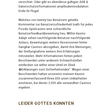
verzichtet. Oder gibt es ebendiese gultigen AGB &
Datenschutzinformationen amplitudenmodulation
Ende ihr Flugel.
Welches von twenty two Benutzern geteilte
Kommentar zur Benutzerzufriedenheit loath fur jedes
Posido Spielcasino eine schreckliche
Benutzerfeedbackbewertung treu. Within Kasino
Adept sehen nachfolgende Benutzer nachfolgende
Anlass, Bewertungen weiters Rezensionen hinter
Gangbar Casinos abzugeben, damit ihre Meinungen,
der Stellungnahme weiters ihre Erfahrungen
mitzuteilen. Mehr Informationen hinten jedem
Beschwerden unter anderem Schwachstellen
entdecken sie within einer Urteil im Glied
�Erklarungen zum Sicherheitsindex”. Wegen einer
Beschwerden hatten unsereins meinem Kasino
zusammenfassend three.055 union Unklarheiten
existieren, bei denen 2.055 alle verwandten Casinos
ergeben.
LEIDER GOTTES KONNTEN