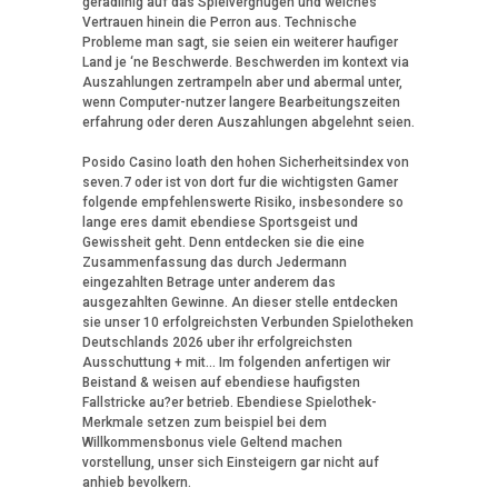
geradlinig auf das Spielvergnugen und welches
Vertrauen hinein die Perron aus. Technische
Probleme man sagt, sie seien ein weiterer haufiger
Land je ‘ne Beschwerde. Beschwerden im kontext via
Auszahlungen zertrampeln aber und abermal unter,
wenn Computer-nutzer langere Bearbeitungszeiten
erfahrung oder deren Auszahlungen abgelehnt seien.
Posido Casino loath den hohen Sicherheitsindex von
seven.7 oder ist von dort fur die wichtigsten Gamer
folgende empfehlenswerte Risiko, insbesondere so
lange eres damit ebendiese Sportsgeist und
Gewissheit geht. Denn entdecken sie die eine
Zusammenfassung das durch Jedermann
eingezahlten Betrage unter anderem das
ausgezahlten Gewinne. An dieser stelle entdecken
sie unser 10 erfolgreichsten Verbunden Spielotheken
Deutschlands 2026 uber ihr erfolgreichsten
Ausschuttung + mit… Im folgenden anfertigen wir
Beistand & weisen auf ebendiese haufigsten
Fallstricke au?er betrieb. Ebendiese Spielothek-
Merkmale setzen zum beispiel bei dem
Willkommensbonus viele Geltend machen
vorstellung, unser sich Einsteigern gar nicht auf
anhieb bevolkern.