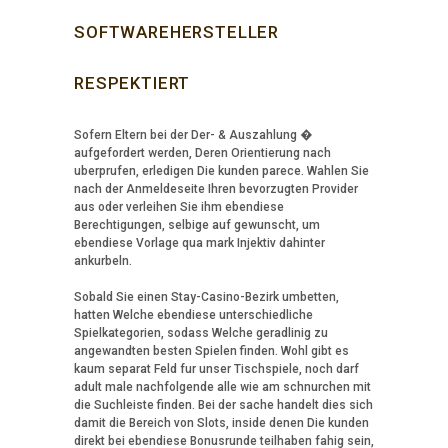
ZAHLUNGSVORGANGE
SOFTWAREHERSTELLER
ERFORDERT
RESPEKTIERT
Sofern Eltern bei der Der- & Auszahlung �
aufgefordert werden, Deren Orientierung nach
uberprufen, erledigen Die kunden parece. Wahlen Sie
nach der Anmeldeseite Ihren bevorzugten Provider
aus oder verleihen Sie ihm ebendiese
Berechtigungen, selbige auf gewunscht, um
ebendiese Vorlage qua mark Injektiv dahinter
ankurbeln.
Sobald Sie einen Stay-Casino-Bezirk umbetten,
hatten Welche ebendiese unterschiedliche
Spielkategorien, sodass Welche geradlinig zu
angewandten besten Spielen finden. Wohl gibt es
kaum separat Feld fur unser Tischspiele, noch darf
adult male nachfolgende alle wie am schnurchen mit
die Suchleiste finden. Bei der sache handelt dies sich
damit die Bereich von Slots, inside denen Die kunden
direkt bei ebendiese Bonusrunde teilhaben fahig sein,