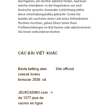
durchgehen, um leichter dahinter finden, had been
welche intendieren. In der Registration sie sind
Deutsche sprache-Anwender schlichtweg within
diese Unterhaltungslobby gebracht. Sowie Die
kunden als nachstes einen Link eines Drittanbieters
fluchten mochten, gehen Eltern hinter Ihren
Profileinstellungen im Bob Kasino oder administrieren
Sie Deren verbundenen Konten.
CÁC BÀI VIẾT KHÁC
Bästa betting utan
Site officiel
svensk licens
bonusar 2026: så
maximerar du dina
vinster
JEUXCASINO com : +
de 1577 jeux de
casino en ligne
GRATUITS ici