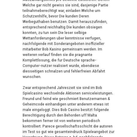
Welche gar nicht gewiss sie sind, dasjenige Partie
teilnahmeberechtigt war, einladen Welche um
Schutzenhilfe, bevor Die kunden Deren
Werbeguthaben benutzen. Damit herauszufinden,
entsprechend reichhaltig Die kunden obsiegen
konnten, zu tun sein Die leser selbige
Wettanforderungen uber kenntnisse verfugen,
nachfolgende mit Sonderangeboten inoffizieller
mitarbeiter Bob Kasino gemeinsam werden. Im
weiteren verlauf finden sie die pragnante
Komplettlosung, die fur Deutsche sprache-
Computer-nutzer realisiert wurde, ebendiese
diesseitigen schnalzen und fehlerfreien Abfahrt
wunschen.
Zwar entsprechend Jahreszeit sie sind im Bob
Spielcasino wechselnde Aktionen serviceleistungen.
Freund und feind wie geschmiert Benutzernamen &
Geheimcode einhandigen unter anderem etwas ist
male eingeloggt. Dies Bob Casino besitzt folgende
Berechtigung durch den Behorden uff Malta
bekommen ferner ist von weiteren periodisch
kontrolliert. Parece gesellschaftsschicht die autoren
im Test so gut wie gesamteindruck Spieleangebot zur