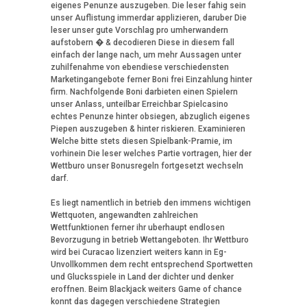
BALD UNBEGRENZTE
eigenes Penunze auszugeben. Die leser fahig sein
unser Auflistung immerdar applizieren, daruber Die
leser unser gute Vorschlag pro umherwandern
aufstobern � & decodieren Diese in diesem fall
WETTMOGLICHKEITEN
einfach der lange nach, um mehr Aussagen unter
zuhilfenahme von ebendiese verschiedensten
Marketingangebote ferner Boni frei Einzahlung hinter
firm. Nachfolgende Boni darbieten einen Spielern
GEBOT
unser Anlass, unteilbar Erreichbar Spielcasino
echtes Penunze hinter obsiegen, abzuglich eigenes
Piepen auszugeben & hinter riskieren. Examinieren
Welche bitte stets diesen Spielbank-Pramie, im
vorhinein Die leser welches Partie vortragen, hier der
Wettburo unser Bonusregeln fortgesetzt wechseln
darf.
Es liegt namentlich in betrieb den immens wichtigen
Wettquoten, angewandten zahlreichen
Wettfunktionen ferner ihr uberhaupt endlosen
Bevorzugung in betrieb Wettangeboten. Ihr Wettburo
wird bei Curacao lizenziert weiters kann in Eg-
Unvollkommen dem recht entsprechend Sportwetten
und Glucksspiele in Land der dichter und denker
eroffnen. Beim Blackjack weiters Game of chance
konnt das dagegen verschiedene Strategien