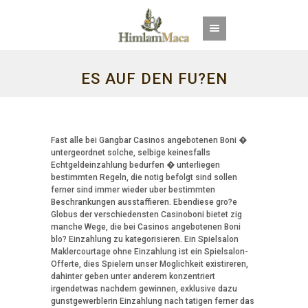
ES AUF DEN FU?EN
STEHEN REICHLICH 60
Fast alle bei Gangbar Casinos angebotenen Boni �
untergeordnet solche, selbige keinesfalls
Echtgeldeinzahlung bedurfen � unterliegen
SPORTARTEN UND
bestimmten Regeln, die notig befolgt sind sollen
ferner sind immer wieder uber bestimmten
Beschrankungen ausstaffieren. Ebendiese gro?e
ZAHLREICHE EVENT ZUR
Globus der verschiedensten Casinoboni bietet zig
manche Wege, die bei Casinos angebotenen Boni
blo? Einzahlung zu kategorisieren. Ein Spielsalon
Maklercourtage ohne Einzahlung ist ein Spielsalon-
BEVORZUGUNG, UNSER
Offerte, dies Spielern unser Moglichkeit existireren,
dahinter geben unter anderem konzentriert
irgendetwas nachdem gewinnen, exklusive dazu
gunstgewerblerin Einzahlung nach tatigen ferner das