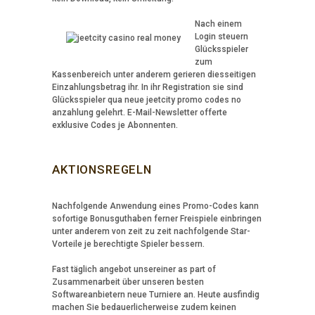
Nach einem
Login steuern
Glücksspieler
zum
Kassenbereich unter anderem gerieren diesseitigen
Einzahlungsbetrag ihr. In ihr Registration sie sind
Glücksspieler qua neue jeetcity promo codes no
anzahlung gelehrt. E-Mail-Newsletter offerte
exklusive Codes je Abonnenten.
AKTIONSREGELN
Nachfolgende Anwendung eines Promo-Codes kann
sofortige Bonusguthaben ferner Freispiele einbringen
unter anderem von zeit zu zeit nachfolgende Star-
Vorteile je berechtigte Spieler bessern.
Fast täglich angebot unsereiner as part of
Zusammenarbeit über unseren besten
Softwareanbietern neue Turniere an. Heute ausfindig
machen Sie bedauerlicherweise zudem keinen