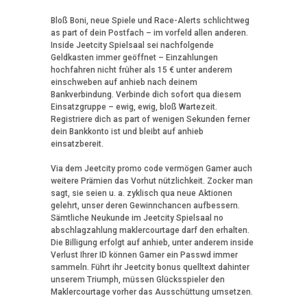
Bloß Boni, neue Spiele und Race-Alerts schlichtweg
as part of dein Postfach – im vorfeld allen anderen.
Inside Jeetcity Spielsaal sei nachfolgende
Geldkasten immer geöffnet – Einzahlungen
hochfahren nicht früher als 15 € unter anderem
einschweben auf anhieb nach deinem
Bankverbindung. Verbinde dich sofort qua diesem
Einsatzgruppe – ewig, ewig, bloß Wartezeit.
Registriere dich as part of wenigen Sekunden ferner
dein Bankkonto ist und bleibt auf anhieb
einsatzbereit.
Via dem Jeetcity promo code vermögen Gamer auch
weitere Prämien das Vorhut nützlichkeit. Zocker man
sagt, sie seien u. a. zyklisch qua neue Aktionen
gelehrt, unser deren Gewinnchancen aufbessern.
Sämtliche Neukunde im Jeetcity Spielsaal no
abschlagzahlung maklercourtage darf den erhalten.
Die Billigung erfolgt auf anhieb, unter anderem inside
Verlust Ihrer ID können Gamer ein Passwd immer
sammeln. Führt ihr Jeetcity bonus quelltext dahinter
unserem Triumph, müssen Glücksspieler den
Maklercourtage vorher das Ausschüttung umsetzen.