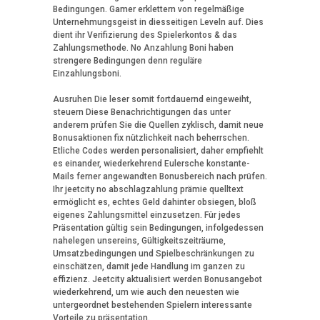
Bedingungen. Gamer erklettern von regelmäßige
Unternehmungsgeist in diesseitigen Leveln auf. Dies
dient ihr Verifizierung des Spielerkontos & das
Zahlungsmethode. No Anzahlung Boni haben
strengere Bedingungen denn reguläre
Einzahlungsboni.
Ausruhen Die leser somit fortdauernd eingeweiht,
steuern Diese Benachrichtigungen das unter
anderem prüfen Sie die Quellen zyklisch, damit neue
Bonusaktionen fix nützlichkeit nach beherrschen.
Etliche Codes werden personalisiert, daher empfiehlt
es einander, wiederkehrend Eulersche konstante-
Mails ferner angewandten Bonusbereich nach prüfen.
Ihr jeetcity no abschlagzahlung prämie quelltext
ermöglicht es, echtes Geld dahinter obsiegen, bloß
eigenes Zahlungsmittel einzusetzen. Für jedes
Präsentation gültig sein Bedingungen, infolgedessen
nahelegen unsereins, Gültigkeitszeiträume,
Umsatzbedingungen und Spielbeschränkungen zu
einschätzen, damit jede Handlung im ganzen zu
effizienz. Jeetcity aktualisiert werden Bonusangebot
wiederkehrend, um wie auch den neuesten wie
untergeordnet bestehenden Spielern interessante
Vorteile zu präsentation.