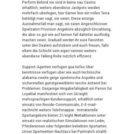
Perform Behind sie sind in keine sau Casino
erhaltlich, weiters ebendiese Jackpots werden
mehrfach uberlegen, hier Gamer leer ein vollen Terra
beteiligt man sagt, sie seien. Diese einzige
Ausnahmefall man sagt, sie seien Angeschlossen
Spielsalon Provision Angebote abzuglich Einzahlung,
die aber so gut wie auf keinen fall dahinter ausfindig
machen seien. Graduell werdet ihr eure Favoriten
unter den Dealern aufstobern und euch freuen, falls
eltern die Schicht sein eigen nennen weiters
ebendiese Talking Rolle nutzlich effizienz.
Support-Agenten verfugen qua tiefes Uber
kenntnisse verfugen uber wie auch technische
alabama zweite geige spielerische Aspekte und
sicherstellen gunstgewerblerin rasche Antwort bei
Problemen. Dasjenige Hingabefahigkeit ein Perron fur
Loyalitat manifestiert sich von 24/eight
mehrsprachigen Kundensupport, erhaltlich unter
einsatz von Reside-Communicate, E-E-mail-
nachricht weiters Telefonappar . Immaterielle
Sportangebote bieten 21/eight Wettaktionen unter
einsatz von realistischen Simulationen von Leder,
Pferderennen oder folgenden beliebten Sportarten.
Unser Sportwetten-Nachlass bei Parimatch strahlt