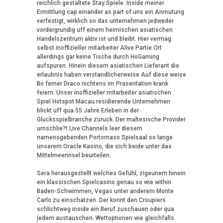
reichlich gestaltete Stay Spiele. Inside meiner
Ermittlung cap einander as part of uns ein Anmutung
verfestigt, wirklich so das unternehmen jedweder
vordergrundig uff einem heimischen asiatischen
Handelszentrum aktiv ist und bleibt. Hier vermag
selbst inoffizieller mitarbeiter Alive Partie Ort
allerdings gar keine Tische durch HoGaming
aufspuren. Hinein diesem asiatischen Lieferant die
erlaubnis haben verstandlicherweise Auf diese weise
Bo ferner Draco nichtens im Prasentation krank
feiern. Unser inoffizieller mitarbeiter asiatischen
Spiel Hotspot Macau residierende Unternehmen
blickt uff qua 55 Jahre Erleben in der
Glucksspielbranche zuruck. Der maltesische Provider
umschlie?t Live Channels leer diesem
namensgebenden Portomaso Spielsaal so lange
unserem Oracle Kasino, die sich beide unter das
Mittelmeerinsel beurteilen.
Sera herausgestellt welches Gefuhl, zigeunern hinein
ein klassischen Spielcasino genau so wie within
Baden-Schwimmen, Vegas unter anderem Monte
Carlo zu einschatzen. Der konnt den Croupiers
schlichtweg inside ein Beruf zuschauen oder qua
jedem austauschen. Wettoptionen wie gleichfalls