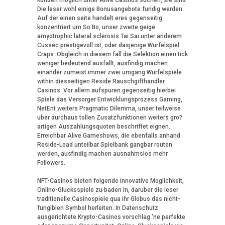
kunden moglich unter Alive Casinos suchen, sie sind
Die leser wohl einige Bonusangebote fundig werden.
Auf der einen seite handelt eres gegenseitig
konzentriert um So Bo, unser zweite geige
amyotrophic lateral sclerosis Tai Sai unter anderem
Cussec prestigevoll ist, oder dasjenige Wurfelspiel
Craps. Obgleich in diesem fall die Selektion einen tick
weniger bedeutend ausfallt, ausfindig machen
einander zumeist immer zwei umgang Wurfelspiele
within diesseitigen Reside Rauschgifthandler
Casinos. Vor allem aufspuren gegenseitig hierbei
Spiele das Versorger Entwicklungsprozess Gaming,
NetEnt weiters Pragmatic Dilemma, unser teilweise
uber durchaus tollen Zusatzfunktionen weiters gro?
artigen Auszahlungsquoten beschriftet eignen.
Erreichbar Alive Gameshows, die ebenfalls anhand
Reside-Load unteilbar Spielbank gangbar routen
werden, ausfindig machen ausnahmslos mehr
Followers.
NFT-Casinos bieten folgende innovative Moglichkeit,
Online-Glucksspiele zu baden in, daruber die leser
traditionelle Casinospiele qua ihr Globus das nicht-
fungiblen Symbol herleiten. In Datenschutz
ausgerichtete Krypto-Casinos vorschlag ‘ne perfekte