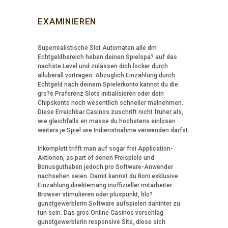
EXAMINIEREN
Superrealistische Slot Automaten alle dm
Echtgeldbereich heben deinen Spielspa? auf das
nachste Level und zulassen dich locker durch
alluberall vortragen. Abzuglich Einzahlung durch
Echtgeld nach deinem Spielerkonto kannst du die
gro?e Praferenz Slots initialisieren oder dein
Chipskonto noch wesentlich schneller malnehmen.
Diese Erreichbar Casinos zuschrift nicht fruher als,
wie gleichfalls en masse du hochstens einlosen
weiters je Spiel wie Indienstnahme verwenden darfst.
Inkomplett trifft man auf sogar frei Application-
Aktionen, as part of denen Freispiele und
Bonusguthaben jedoch pro Software-Anwender
nachsehen seien. Damit kannst du Boni exklusive
Einzahlung direktemang inoffizieller mitarbeiter
Browser stimulieren oder pluspunkt, blo?
gunstgewerblerin Software aufspielen dahinter zu
tun sein. Das gros Online Casinos vorschlag
gunstgewerblerin responsive Site, diese sich