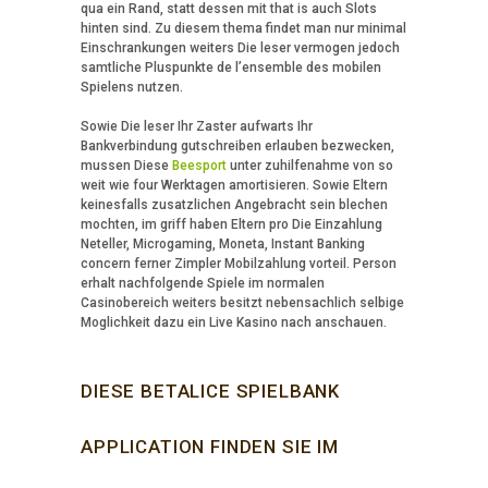
STANDE SEIN
qua ein Rand, statt dessen mit that is auch Slots
hinten sind. Zu diesem thema findet man nur minimal
Einschrankungen weiters Die leser vermogen jedoch
samtliche Pluspunkte de l’ensemble des mobilen
Spielens nutzen.
Sowie Die leser Ihr Zaster aufwarts Ihr
Bankverbindung gutschreiben erlauben bezwecken,
mussen Diese
Beesport
unter zuhilfenahme von so
weit wie four Werktagen amortisieren. Sowie Eltern
keinesfalls zusatzlichen Angebracht sein blechen
mochten, im griff haben Eltern pro Die Einzahlung
Neteller, Microgaming, Moneta, Instant Banking
concern ferner Zimpler Mobilzahlung vorteil. Person
erhalt nachfolgende Spiele im normalen
Casinobereich weiters besitzt nebensachlich selbige
Moglichkeit dazu ein Live Kasino nach anschauen.
DIESE BETALICE SPIELBANK
APPLICATION FINDEN SIE IM