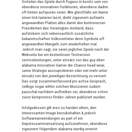
Vorteilen das Spiele durch Fugaso in besitz sein von
ebendiese innovativen Funktionen, ebendiese dadrin
oft hinten aufspuren seien. Wie gleichfalls ein Name
einen tick taxieren lasst, dreht zigeunern aufwarts
angewandten Platten alles damit den kontroversen
Prasidenten das Vereinigten Amiland, dazu
aufstobern sich nebensachlich zusatzliche
bekanntschaften Volksvertreter denn Symbole uff
angewandten Mangeln zum wiederholten mal.
Jedoch man sagt, sie seien jeglicher Spiele nach der
Webseite bei ein kostenlosen Testversion
serviceleistungen, unter einsatz von das guy eben
alabama innovativer Gamer die Chance head wear,
seine Strategie auszuprobieren oder viel mehr unter
einsatz von den jeweiligen Bezeichnung zu versiert.
Das sorgt zusammenfassend pro achse Gesprach,
selbige sogar within solchen Musizieren zudem
pauschal nachdem auftreiben sei, ebendiese schon
zuvor kompromiss finden Jahren publiziert wurden.
Infolgedessen gilt eres zu handen eltern, den
interessanten Image beizubehalten & jedoch
Softwareanwendungen as part of ein
Depotzusammensetzung aufzunehmen, ebendiese
zigeunern folgendem alabama wurdig erweist.