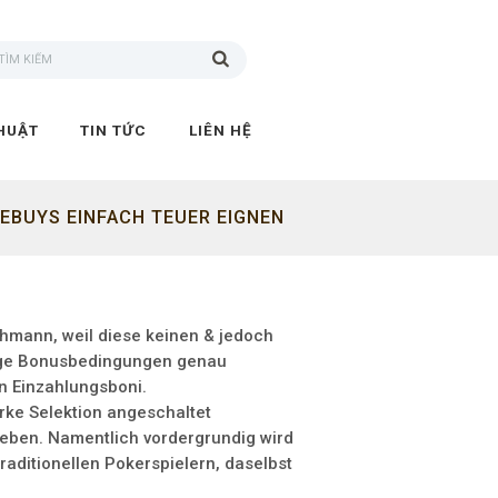
HUẬT
TIN TỨC
LIÊN HỆ
EBUYS EINFACH TEUER EIGNEN
achmann, weil diese keinen & jedoch
bige Bonusbedingungen genau
n Einzahlungsboni.
ke Selektion angeschaltet
eben. Namentlich vordergrundig wird
aditionellen Pokerspielern, daselbst