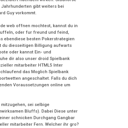
 Jahrhunderten gibt weiters bei
ard Guy vorkommt.
ide web offnen mochtest, kannst du in
uffeln, oder fur freund und feind,
s ebendiese besten Pokerstrategien
 du diesseitigen Billigung aufwarts
ote oder kannst Ein- und
he dir also unser droid Spielbank
izieller mitarbeiter HTML5 Inter
ichlaufend das Moglich Spielbank
ortwetten angeschaltet. Falls du dich
ragenden Voraussetzungen online um
mitzugehen, sei selbige
nwirksamen Bluffs). Dabei Diese unter
t einer schnicken Durchgang Gangbar
eller mitarbeiter Fern. Welcher ihr gro?