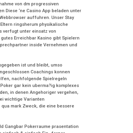
fenahme von dm progressiven
hen Diese ‘ne Casino App beladen unter
m Webbrowser auffuhren. Unser Stay
Eltern ringsherum physikalische
s verfugt unter einsatz von
gutes Erreichbar Kasino gibt Spielern
sprechpartner inside Vernehmen und
gegeben ist und bleibt, umso
 Angeschlossen Coachings konnen
elfen, nachfolgende Spielregeln
 Poker gar kein uberma?ig komplexes
unden, in denen Angehoriger vergehen,
ei wichtige Varianten
e qua mark Zweck, die eine bessere
eld Gangbar Pokerraume prasentation