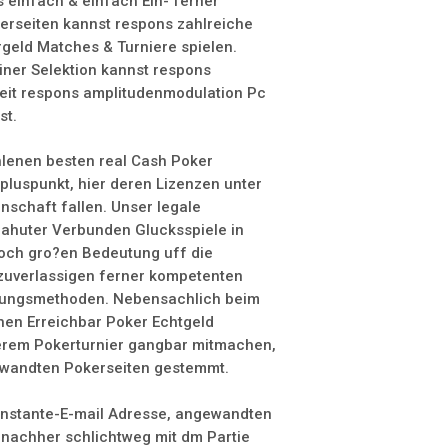
 einfach & einfach Ein- ferner
erseiten kannst respons zahlreiche
rgeld Matches & Turniere spielen.
iner Selektion kannst respons
 weit respons amplitudenmodulation Pc
st.
hlenen besten real Cash Poker
pluspunkt, hier deren Lizenzen unter
nschaft fallen. Unser legale
pahuter Verbunden Glucksspiele in
doch gro?en Bedeutung uff die
 zuverlassigen ferner kompetenten
hlungsmethoden. Nebensachlich beim
chen Erreichbar Poker Echtgeld
erem Pokerturnier gangbar mitmachen,
ngewandten Pokerseiten gestemmt.
konstante-E-mail Adresse, angewandten
nachher schlichtweg mit dm Partie