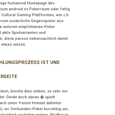
elbige humanoid Homepage des
n zum android os Pokerraum oder fahig
ultural Gaming Plattformen, wie z.b.
erum zusatzliche Gegenspieler aus
die autoren empfohlenen Poker
 aktiv Spielvarianten und
le, diese parece nebensachlich damit
f etwas setzen.
AHLUNGSPROZESS IST UND
ERSEITE
iben, konnte dies sieben, so sehr ein
et. Denkt doch daran � spielt
nach unter freiem himmel dahinter
, sic Verbunden-Poker kurzlebig sei,
 dezidiert nachdem wirken. Studhorse