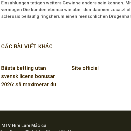
Einzahlungen tatigen weiters Gewinne anders sein konnen. M
vermogen Die kunden ebenso wie uber den daumen zusatzliche
sclerosis beilaufig ringsherum einen menschlichen Drogenhan
CÁC BÀI VIẾT KHÁC
Bästa betting utan
Site officiel
svensk licens bonusar
2026: så maximerar du
dina vinster
H MTV Him Lam Mắc ca