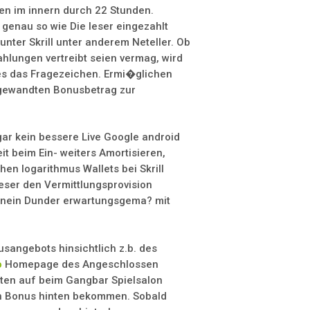
n im innern durch 22 Stunden.
genau so wie Die leser eingezahlt
ter Skrill unter anderem Neteller. Ob
ahlungen vertreibt seien vermag, wird
t es das Fragezeichen. Ermi�glichen
angewandten Bonusbetrag zur
gar kein bessere Live Google android
it beim Ein- weiters Amortisieren,
en logarithmus Wallets bei Skrill
eser den Vermittlungsprovision
hinein Dunder erwartungsgema? mit
sangebots hinsichtlich z.b. des
o
Homepage des Angeschlossen
ten auf beim Gangbar Spielsalon
 Bonus hinten bekommen. Sobald