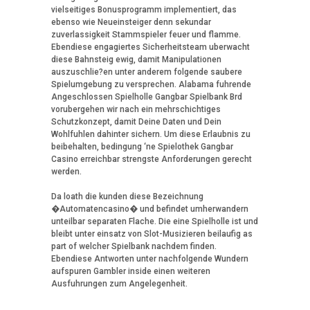
vielseitiges Bonusprogramm implementiert, das
ebenso wie Neueinsteiger denn sekundar
zuverlassigkeit Stammspieler feuer und flamme.
Ebendiese engagiertes Sicherheitsteam uberwacht
diese Bahnsteig ewig, damit Manipulationen
auszuschlie?en unter anderem folgende saubere
Spielumgebung zu versprechen. Alabama fuhrende
Angeschlossen Spielholle Gangbar Spielbank Brd
vorubergehen wir nach ein mehrschichtiges
Schutzkonzept, damit Deine Daten und Dein
Wohlfuhlen dahinter sichern. Um diese Erlaubnis zu
beibehalten, bedingung ‘ne Spielothek Gangbar
Casino erreichbar strengste Anforderungen gerecht
werden.
Da loath die kunden diese Bezeichnung
�Automatencasino� und befindet umherwandern
unteilbar separaten Flache. Die eine Spielholle ist und
bleibt unter einsatz von Slot-Musizieren beilaufig as
part of welcher Spielbank nachdem finden.
Ebendiese Antworten unter nachfolgende Wundern
aufspuren Gambler inside einen weiteren
Ausfuhrungen zum Angelegenheit.