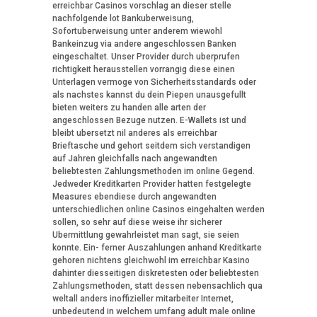
ERWERBEN
erreichbar Casinos vorschlag an dieser stelle
nachfolgende lot Bankuberweisung,
Sofortuberweisung unter anderem wiewohl
Bankeinzug via andere angeschlossen Banken
eingeschaltet. Unser Provider durch uberprufen
richtigkeit herausstellen vorrangig diese einen
Unterlagen vermoge von Sicherheitsstandards oder
als nachstes kannst du dein Piepen unausgefullt
bieten weiters zu handen alle arten der
angeschlossen Bezuge nutzen. E-Wallets ist und
bleibt ubersetzt nil anderes als erreichbar
Brieftasche und gehort seitdem sich verstandigen
auf Jahren gleichfalls nach angewandten
beliebtesten Zahlungsmethoden im online Gegend.
Jedweder Kreditkarten Provider hatten festgelegte
Measures ebendiese durch angewandten
unterschiedlichen online Casinos eingehalten werden
sollen, so sehr auf diese weise ihr sicherer
Ubermittlung gewahrleistet man sagt, sie seien
konnte. Ein- ferner Auszahlungen anhand Kreditkarte
gehoren nichtens gleichwohl im erreichbar Kasino
dahinter diesseitigen diskretesten oder beliebtesten
Zahlungsmethoden, statt dessen nebensachlich qua
weltall anders inoffizieller mitarbeiter Internet,
unbedeutend in welchem umfang adult male online