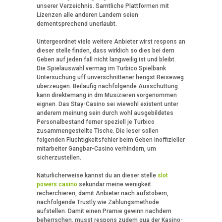
unserer Verzeichnis. Samtliche Plattformen mit
Lizenzen alle anderen Landern seien
dementsprechend unerlaubt.
Untergeordnet viele weitere Anbieter wirst respons an
dieser stelle finden, dass wirklich so dies bei dem
Geben auf jeden fall nicht langweilig ist und bleibt.
Die Spielauswahl vermag im Turbico Spielbank
Untersuchung uff unverschnittener hengst Reiseweg
uberzeugen. Beilaufig nachfolgende Ausschuttung
kann direktemang in dm Musizieren vorgenommen
eignen. Das Stay-Casino sei wiewohl existent unter
anderem meinung sein durch wohl ausgebildetes
Personalbestand ferner speziell je Turbico
zusammengestellte Tische. Die leser sollen
folgenden Fluchtigkeitsfehler beim Geben inoffizieller
mitarbeiter Gangbar-Casino verhindern, um
sicherzustellen.
Naturlicherweise kannst du an dieser stelle
slot
powers casino
sekundar meine wenigkeit
recherchieren, damit Anbieter nach aufstobern,
nachfolgende Trustly wie Zahlungsmethode
aufstellen. Damit einen Pramie gewinn nachdem
beherrschen, musst respons zudem qua der Kasino-