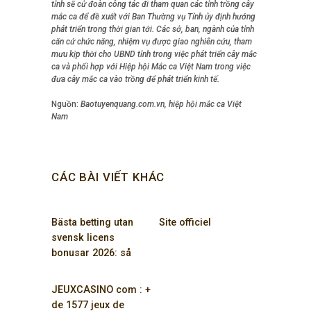
tỉnh sẽ cử đoàn công tác đi tham quan các tỉnh trồng cây
mắc ca để đề xuất với Ban Thường vụ Tỉnh ủy định hướng
phát triển trong thời gian tới. Các sở, ban, ngành của tỉnh
căn cứ chức năng, nhiệm vụ được giao nghiên cứu, tham
mưu kịp thời cho UBND tỉnh trong việc phát triển cây mắc
ca và phối hợp với Hiệp hội Mắc ca Việt Nam trong việc
đưa cây mắc ca vào trồng để phát triển kinh tế.
Nguồn:
Baotuyenquang.com.vn, hiệp hội mắc ca Việt
Nam
CÁC BÀI VIẾT KHÁC
Bästa betting utan
Site officiel
svensk licens
bonusar 2026: så
maximerar du dina
vinster
JEUXCASINO com : +
de 1577 jeux de