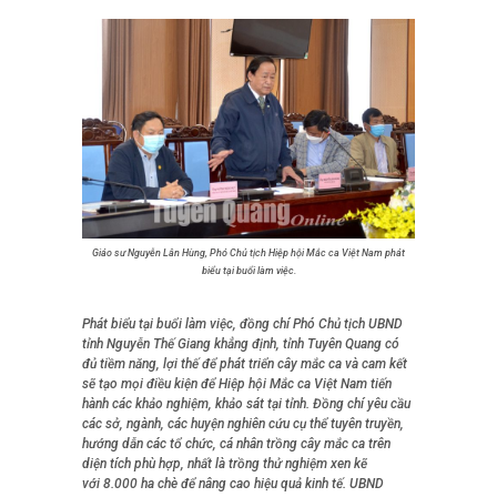
Giáo sư Nguyễn Lân Hùng, Phó Chủ tịch Hiệp hội Mắc ca Việt Nam phát
biểu tại buổi làm việc.
Phát biểu tại buổi làm việc, đồng chí Phó Chủ tịch UBND
tỉnh Nguyễn Thế Giang khẳng định, tỉnh Tuyên Quang có
đủ tiềm năng, lợi thế để phát triển cây mắc ca và cam kết
sẽ tạo mọi điều kiện để Hiệp hội Mắc ca Việt Nam tiến
hành các khảo nghiệm, khảo sát tại tỉnh. Đồng chí yêu cầu
các sở, ngành, các huyện nghiên cứu cụ thể tuyên truyền,
hướng dẫn các tổ chức, cá nhân trồng cây mắc ca trên
diện tích phù hợp, nhất là trồng thử nghiệm xen kẽ
với 8.000 ha chè để nâng cao hiệu quả kinh tế. UBND