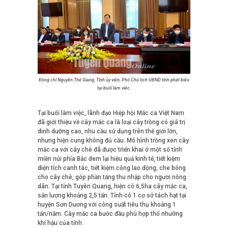
Đồng chí Nguyễn Thế Giang, Tỉnh ủy viên, Phó Chủ tịch UBND tỉnh phát biểu
tại buổi làm việc.
Tại buổi làm việc, lãnh đạo Hiệp hội Mắc ca Việt Nam
đã giới thiệu về cây mắc ca là loại cây trồng có giá trị
dinh dưỡng cao, nhu cầu sử dụng trên thế giới lớn,
nhưng hiện cung không đủ cầu. Mô hình trồng xen cây
mắc ca với cây chè đã được triển khai ở một số tỉnh
miền núi phía Bắc đem lại hiệu quả kinh tế, tiết kiệm
diện tích canh tác, tiết kiệm công lao động, che bóng
cho cây chè, góp phần tăng thu nhập cho người nông
dân. Tại tỉnh Tuyên Quang, hiện có 6,5ha cây mắc ca,
sản lượng khoảng 2,5 tấn. Tỉnh có 1 cơ sở tách hạt tại
huyện Sơn Dương với công suất tiêu thụ khoảng 1
tấn/năm. Cây mắc ca bước đầu phù hợp thổ nhưỡng
khí hậu của tỉnh.