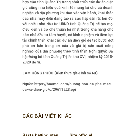
hợp của tỉnh Quảng Trị trong phát triển các dự án điện
gió cũng như hiệu quả kinh tế mang lại cho cả doanh
nghiệp và địa phương khi đưa vào vận hành, khai thác
các nhà máy điện đang tạo ra sức hấp dẫn rất lớn đối
với nhiều nhà đầu tư. UBND tỉnh Quảng Trị sẽ tạo mọi
điều kiện và cơ chế thuận lợi nhất trong khả năng cho
các nhà đầu tư tâm huyết, có kinh nghiệm và tiềm lực
tài chính triển khai các dự án điện gió để tạo bước đột
phá cơ bản trong cơ cấu và giá trị sản xuất công
nghiệp của địa phương theo tinh thần Nghị quyết Đại
hội Đảng bộ tỉnh Quảng Trị lần thứ XVI, nhiệm kỳ 2015-
2020 đề ra.
LÂM HỒNG PHÚC (Kiến thức gia đình số tết)
Nguồn:https://baomoi.com/huong-hoa-ca-phe-mac-
ca-va-dien-gio/c/29611223.epi
CÁC BÀI VIẾT KHÁC
Bästa betting utan
Site officiel