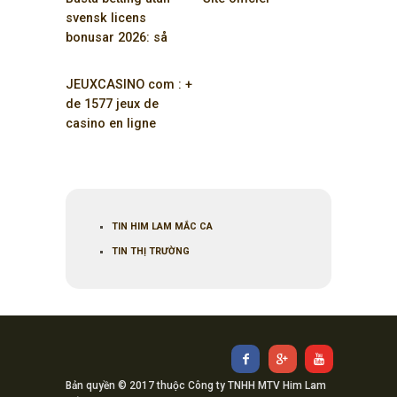
svensk licens
bonusar 2026: så
maximerar du dina
vinster
JEUXCASINO com : +
de 1577 jeux de
casino en ligne
GRATUITS ici
TIN HIM LAM MẮC CA
TIN THỊ TRƯỜNG
Bản quyền © 2017 thuộc Công ty TNHH MTV Him Lam