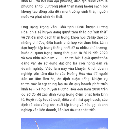
kinh tế – xã hội của địa phương, điện gió được xem là
phương án tối ưu trong phát triển năng lượng sạch bởi
không tác động xấu đến môi trường sinh thái, nguồn
nước và phát sinh khí thải.
Ông Đặng Trọng Vân, Chủ tịch UBND huyện Hướng
Hóa, chia sẻ huyện đang quyết tâm tháo gỡ “nút thắt”
về đất đai một cách thận trọng, khoa học để kịp thời có
những chỉ đạo, điều hành phù hợp với thực tiễn. Lãnh
đạo huyện tập trung thống nhất đề ra nhiều chủ trương,
bước đi quan trọng trong thời gian từ 2019 đến 2020
và tầm nhìn đến năm 2030, trước hết là giải quyết thỏa
đáng vấn đề sử dụng đất cho bà con nông dân và
doanh nghiệp. Việc làm này vừa khuyến khích doanh
nghiệp yên tâm đầu tư vào Hướng Hóa vừa để người
dân an tâm làm ăn, ổn định cuộc sống. Nhiệm vụ
trước mắt là tập trung lập đề án quy hoạch phát triển
kinh tế – xã hội huyện Hướng Hóa đến năm 2030 trên
cơ sở đó để xác định vùng trọng điểm phát triển kinh
tế. Huyện tiếp tục rà soát, điều chỉnh lại quy hoạch, xác
định rõ các vùng sản xuất tập trung và kêu gọi doanh
nghiệp vào liên doanh, liên kết đầu tư phát triển.