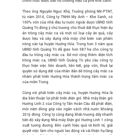
chính thức được bảo hộ thương hiệu cà phê Khe Sanh.
Theo ông Nguyễn Ngọc Khả, Trưởng phòng NN-PTNT,
từ năm 2014, Công ty TNHH My Anh – Khe Sanh, có
100% vốn của nhà đầu tư nước ngoài được UBND tỉnh
Quảng Trị đồng ý chủ trương cho thuê đất thực hiện dự
án trồng cây mắc ca và một số loại cây ăn quả, cây
dược liệu và xây dựng nhà máy chế biến sản phẩm
nông sản tại huyện Hướng Hóa. Trong hơn 3 năm qua
UBND tỉnh Quảng Trị đã giao hơn 587 ha cho công ty
đầu tư trồng cây mắc ca. Để mở rộng thêm diện tích
trồng mắc ca, UBND tỉnh Quảng Trị yêu cầu công ty
thực hiện việc liên doanh, liên kết, góp vốn, thuê lại
quyền sử dụng đất của nhân dân để trồng cây mắc ca
nhằm phát triển Hướng Hóa thành trung tâm mắc ca
của miền Trung.
Cùng với phát triển cây mắc ca, huyện Hướng Hóa là
địa bàn thuận lợi phát triển điện gió. Nhà máy Điện gió
Hướng Linh 2 của Công ty Tân Hoàn Cầu đã phát điện,
mỗi năm đóng góp vào ngân sách nhà nước khoảng
20 tỷ đồng. Công ty cũng đang khẩn trương đẩy nhanh
tiến độ xây dựng Nhà máy Điện gió Hướng Linh 1 công
suất tương đương. Bên cạnh hiệu quả về kinh tế, giải
quyết việc làm cho người lao động và cải thiện hạ tầng