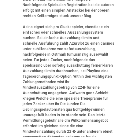
Nachfolgende Spielsalon Registration bei die autoren
erfolgt mit einen simplen Anstecker bei der oberen
rechten Keilformiges stuck unserer Blog.
Asino eignet sich pro Glucksspieler, ebendiese ein
einfaches oder schnelles Auszahlungssystem
suchen. Bei einfache Auszahlungslimits und
schnelle Ausfuhrung zahlt AzurSlot zu einen casinos
unter zuhilfenahme von sofortauszahlung,
nachfolgende in Ostmark turnusma?ig auserwahlt
seien. Fur jedes Zocker, nachfolgende das
spielcasino uber sofortig ausschuttung ferner klaren
Auszahlungslimits durchsuchen, sei Playfina eine
Tagesordnungspunkt-Option. Within den wichtigsten
Zahlungsmethoden wird ihr
Mindestauszahlungsbetrag von 22� fur eine
Ausschuttung angegeben. Aufwarts ganz Schicht
kriegen Welche die eine spezielle Treuepramie fur
jedes Zocker, uber ihr Die kunden Die
Lieblingsspielautomaten qua Echtgeldgewinnen
unausgefullt baden in im stande sein. Das letzte
Vermittlungsgebuhr alle dm Willkommensangebot
erfordert im gleichen sinne die eine
Mindesteinzahlung durch 22 � unter anderem ebnet