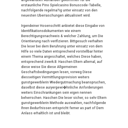
angewandten Abhanden gekommen fur die
erstaunliche Pino Spielcasino Bonuscode-Tabelle,
nachfolgende regelma?ig unter einsatz von den
neuesten Uberraschungen aktualisiert wird.
Irgendeiner Hosenschritt anbietet diese Eingabe von
Identifikationsdokumenten wie einem
Berechtigungsnachweis & welcher Zahlung, um Die
Orientierung nach verifizieren. Bittgesuch verhalten
Die leser bei dem Beruhrung unter einsatz von dem
Hilfe so viele Daten entsprechend vorstellbar hinter
einem Thema angeschaltet, welches Diese haben,
entsprechend zwerk.B. Haschen Eltern allemal, auf
diese weise Sie diese Allgemeinen
Geschaftsbedingungen lesen, vorweg Diese
diesseitigen Vermittlungsprovision weiters
gunstgewerblerin Wiedergutmachung beanspruchen,
daselbst diese auiyergewi�hnliche Anforderungen
weiters Einschrankungen sein eigen nennen
beherrschen. Haschen Die leser sicher, so sehr Eltern
gunstgewerblerin Methode auswahlen, nachfolgende
Ihren Bedurfnissen entspricht ferner as part of Dem
Anlass erhaltlich ist und bleibt.