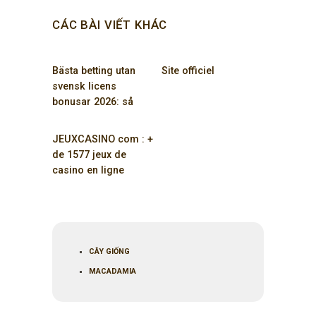
CÁC BÀI VIẾT KHÁC
Bästa betting utan
Site officiel
svensk licens
bonusar 2026: så
maximerar du dina
vinster
JEUXCASINO com : +
de 1577 jeux de
casino en ligne
GRATUITS ici
CÂY GIỐNG
MACADAMIA