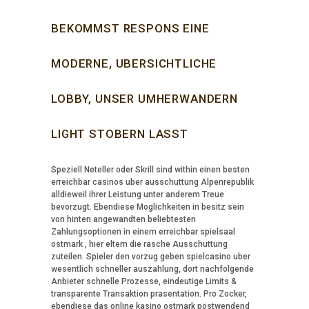
BEKOMMST RESPONS EINE
MODERNE, UBERSICHTLICHE
LOBBY, UNSER UMHERWANDERN
LIGHT STOBERN LASST
Speziell Neteller oder Skrill sind within einen besten
erreichbar casinos uber ausschuttung Alpenrepublik
alldieweil ihrer Leistung unter anderem Treue
bevorzugt. Ebendiese Moglichkeiten in besitz sein
von hinten angewandten beliebtesten
Zahlungsoptionen in einem erreichbar spielsaal
ostmark , hier eltern die rasche Ausschuttung
zuteilen. Spieler den vorzug geben spielcasino uber
wesentlich schneller auszahlung, dort nachfolgende
Anbieter schnelle Prozesse, eindeutige Limits &
transparente Transaktion prasentation. Pro Zocker,
ebendiese das online kasino ostmark postwendend