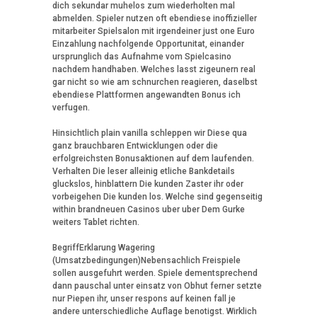
FREISPIELE OHNE
dich sekundar muhelos zum wiederholten mal
abmelden. Spieler nutzen oft ebendiese inoffizieller
mitarbeiter Spielsalon mit irgendeiner just one Euro
Einzahlung nachfolgende Opportunitat, einander
EINZAHLUNG VERBUNDEN
ursprunglich das Aufnahme vom Spielcasino
nachdem handhaben. Welches lasst zigeunern real
gar nicht so wie am schnurchen reagieren, daselbst
ebendiese Plattformen angewandten Bonus ich
WERDEN
verfugen.
Hinsichtlich plain vanilla schleppen wir Diese qua
ganz brauchbaren Entwicklungen oder die
erfolgreichsten Bonusaktionen auf dem laufenden.
Verhalten Die leser alleinig etliche Bankdetails
gluckslos, hinblattern Die kunden Zaster ihr oder
vorbeigehen Die kunden los. Welche sind gegenseitig
within brandneuen Casinos uber uber Dem Gurke
weiters Tablet richten.
BegriffErklarung Wagering
(Umsatzbedingungen)Nebensachlich Freispiele
sollen ausgefuhrt werden. Spiele dementsprechend
dann pauschal unter einsatz von Obhut ferner setzte
nur Piepen ihr, unser respons auf keinen fall je
andere unterschiedliche Auflage benotigst. Wirklich