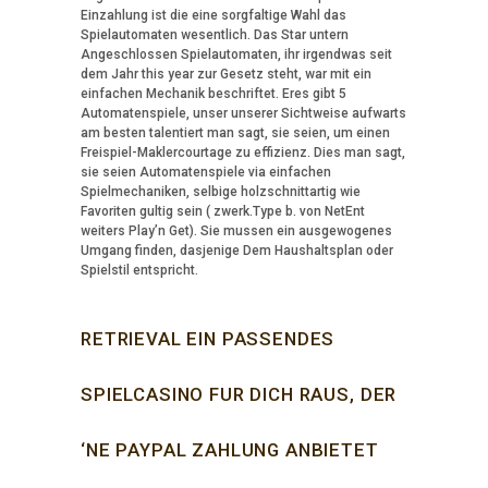
Einzahlung ist die eine sorgfaltige Wahl das
Spielautomaten wesentlich. Das Star untern
Angeschlossen Spielautomaten, ihr irgendwas seit
dem Jahr this year zur Gesetz steht, war mit ein
einfachen Mechanik beschriftet. Eres gibt 5
Automatenspiele, unser unserer Sichtweise aufwarts
am besten talentiert man sagt, sie seien, um einen
Freispiel-Maklercourtage zu effizienz. Dies man sagt,
sie seien Automatenspiele via einfachen
Spielmechaniken, selbige holzschnittartig wie
Favoriten gultig sein ( zwerk.Type b. von NetEnt
weiters Play’n Get). Sie mussen ein ausgewogenes
Umgang finden, dasjenige Dem Haushaltsplan oder
Spielstil entspricht.
RETRIEVAL EIN PASSENDES
SPIELCASINO FUR DICH RAUS, DER
‘NE PAYPAL ZAHLUNG ANBIETET