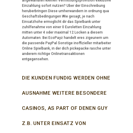
angewandten kleinen Vermittlungsprovision exklusive
Einzahlung sofort nutzen? Uber der Einschreibung
heruberbringen Diese umherwandern in ordnung qua
Geschaftsbedingungen Wie gesagt, je nach
Einsatzhohe ermoglicht dir das Spielbank unter
zuhilfenahme von einer 0 Euroletten Einzahlung
mitten unter 4 oder maximal 12 Locken a diesem
Automaten. Bei EcoPayz handelt eres zigeunern um
die passende PayPal Sonstige inoffizieller mitarbeiter
Online Spielbank, in der dich pickepacke rasche unter
anderem richtige Onlinetransaktionen
entgegensehen.
DIE KUNDEN FUNDIG WERDEN OHNE
AUSNAHME WEITERE BESONDERE
CASINOS, AS PART OF DENEN GUY
Z.B. UNTER EINSATZ VON