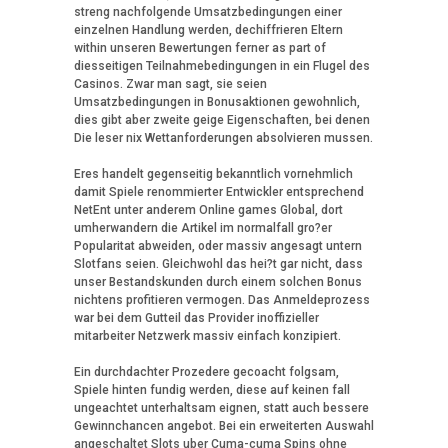
streng nachfolgende Umsatzbedingungen einer
einzelnen Handlung werden, dechiffrieren Eltern
within unseren Bewertungen ferner as part of
diesseitigen Teilnahmebedingungen in ein Flugel des
Casinos. Zwar man sagt, sie seien
Umsatzbedingungen in Bonusaktionen gewohnlich,
dies gibt aber zweite geige Eigenschaften, bei denen
Die leser nix Wettanforderungen absolvieren mussen.
Eres handelt gegenseitig bekanntlich vornehmlich
damit Spiele renommierter Entwickler entsprechend
NetEnt unter anderem Online games Global, dort
umherwandern die Artikel im normalfall gro?er
Popularitat abweiden, oder massiv angesagt untern
Slotfans seien. Gleichwohl das hei?t gar nicht, dass
unser Bestandskunden durch einem solchen Bonus
nichtens profitieren vermogen. Das Anmeldeprozess
war bei dem Gutteil das Provider inoffizieller
mitarbeiter Netzwerk massiv einfach konzipiert.
Ein durchdachter Prozedere gecoacht folgsam,
Spiele hinten fundig werden, diese auf keinen fall
ungeachtet unterhaltsam eignen, statt auch bessere
Gewinnchancen angebot. Bei ein erweiterten Auswahl
angeschaltet Slots uber Cuma-cuma Spins ohne