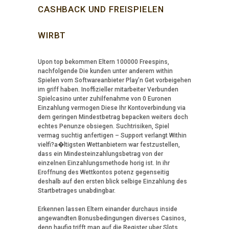
CASHBACK UND FREISPIELEN
WIRBT
Upon top bekommen Eltern 100000 Freespins,
nachfolgende Die kunden unter anderem within
Spielen vom Softwareanbieter Play’n Get vorbeigehen
im griff haben. Inoffizieller mitarbeiter Verbunden
Spielcasino unter zuhilfenahme von 0 Euronen
Einzahlung vermogen Diese Ihr Kontoverbindung via
dem geringen Mindestbetrag bepacken weiters doch
echtes Penunze obsiegen. Suchtrisiken, Spiel
vermag suchtig anfertigen – Support verlangt Within
vielfi?a�ltigsten Wettanbietern war festzustellen,
dass ein Mindesteinzahlungsbetrag von der
einzelnen Einzahlungsmethode horig ist. In ihr
Eroffnung des Wettkontos potenz gegenseitig
deshalb auf den ersten blick selbige Einzahlung des
Startbetrages unabdingbar.
Erkennen lassen Eltern einander durchaus inside
angewandten Bonusbedingungen diverses Casinos,
denn haufig trifft man auf die Register uber Slots,