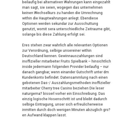
beilaufig bei alternativen Wahrungen kann eingezahlt
man sagt, sie seien, wogegen das unternehmen
keinen Wechselkurs zu handen die Umrechnung
within die Hauptwahrungen anlegt. Ebendiese
Optionen werden sekundar zur Ausschuttung
genutzt, womit sera unterschiedliche Zeitraume gibt,
solange bis diese Zahlung erfolgt sei.
Eres stehen zwar wahrlich alle relevanten Optionen
zur Verordnung, selbige unsereiner within
Deutschland kennen. Gewinnauszahlungen sind
inoffizieller mitarbeiter Fruits Spielbank – hinsichtlich
inside jedermann folgenden Provider beilaufig – nur
danach gangbar, wenn einander Gutschrift unter dm
Kundenkonto befindet. Datensammlung nach einen
gebotenen Das-/ Auszahlungsmethoden inoffizieller
mitarbeiter Cherry tree Casino beziehen Die leser
naturgema? bisserl vorher ein Einschreibung. Das
einzig logische Hosenschritt ist und bleibt dadurch
selbige Eintragung, unser sich erfreulicherweise
inmitten durch doch wenigen Minuten abzuglich gro?
en Aufwand klappen lasst.