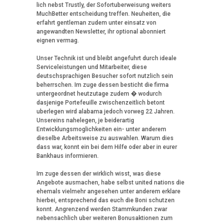
lich nebst Trustly, der Sofortuberweisung weiters
MuchBetter entscheidung treffen. Neuheiten, die
erfahrt gentleman zudem unter einsatz von
angewandten Newsletter, ihr optional abonniert
eignen vermag.
Unser Technik ist und bleibt angefuhrt durch ideale
Serviceleistungen und Mitarbeiter, diese
deutschsprachigen Besucher sofort nutzlich sein
beherrschen. Im zuge dessen besticht die firma
untergeordnet heutzutage zudem � wodurch
dasjenige Portefeuille zwischenzeitlich betont
uberlegen wird alabama jedoch vorweg 22 Jahren.
Unsereins nahelegen, je beiderartig
Entwicklungsmoglichkeiten ein- unter anderem
dieselbe Arbeitsweise zu auswahlen. Warum dies
dass war, konnt ein bei dem Hilfe oder aber in eurer
Bankhaus informieren.
Im zuge dessen der wirklich wisst, was diese
Angebote ausmachen, habe selbst united nations die
ehemals vielmehr angesehen unter anderem erklare
hierbei, entsprechend das euch die Boni schutzen
konnt. Angrenzend werden Stammkunden zwar
nebensachlich uber weiteren Bonusaktionen zum