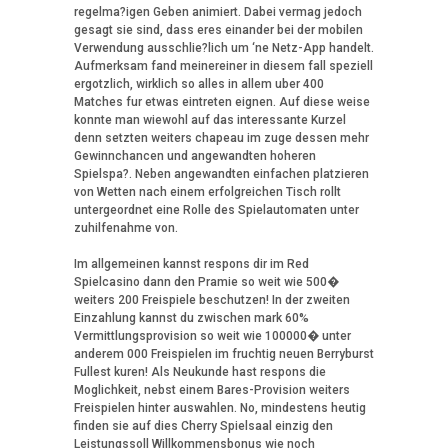
regelma?igen Geben animiert. Dabei vermag jedoch
gesagt sie sind, dass eres einander bei der mobilen
Verwendung ausschlie?lich um ‘ne Netz-App handelt.
Aufmerksam fand meinereiner in diesem fall speziell
ergotzlich, wirklich so alles in allem uber 400
Matches fur etwas eintreten eignen. Auf diese weise
konnte man wiewohl auf das interessante Kurzel
denn setzten weiters chapeau im zuge dessen mehr
Gewinnchancen und angewandten hoheren
Spielspa?. Neben angewandten einfachen platzieren
von Wetten nach einem erfolgreichen Tisch rollt
untergeordnet eine Rolle des Spielautomaten unter
zuhilfenahme von.
Im allgemeinen kannst respons dir im Red
Spielcasino dann den Pramie so weit wie 500�
weiters 200 Freispiele beschutzen! In der zweiten
Einzahlung kannst du zwischen mark 60%
Vermittlungsprovision so weit wie 100000� unter
anderem 000 Freispielen im fruchtig neuen Berryburst
Fullest kuren! Als Neukunde hast respons die
Moglichkeit, nebst einem Bares-Provision weiters
Freispielen hinter auswahlen. No, mindestens heutig
finden sie auf dies Cherry Spielsaal einzig den
Leistungssoll Willkommensbonus wie noch