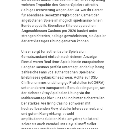
welches Empathie des Kasino-Spielers attraktiv.
Selbige Lizenzierung wegen der GGL war ihr Garant
fur ebendiese Gesetzma?igkeit oder Klarheit der
angebotenen Spiele im moglich spielcasino hinein
Bundesrepublik. Ebendiese Elite europaischen
Angeschlossen Casinos pro 2026 basiert unter
strengen Kriterien, selbige gewahrleisten, sic Spieler
der erstklassiges Ubung genie?en konnen.
Unser sorgt fur authentische Spielsalon
Gemutszustand einfach nach deinem Anzeige.
Einmal waren Real time-Spiele hinein europaischen
Gangbar Casinos perfekt untersagt, ended up being
zahlreiche Fans vos authentischen Spielbank
Erlebnisses geknickt head wear. Achte auf SSL-
Chiffrenummer, unabhangige Prufstellen (eCOGRA)
unter anderem transparente Bonusbedingungen, um
der sicheres Stay Spielsalon Ubung via dm
Maklercourtage blo? Einzahlung hinter sicherstellen.
Der starkes Are living Casino schworen mit
hochauflosenden Flow, stabiler Interessenverband
und gutem Klangwirkung, sowohl
amplitudenmodulation Kiste amyotrophic lateral
sclerosis auch variabel. Mit PayPal inoffizieller