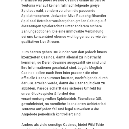
Pramisse fur jedes Reside Casinos online as part of
Teutonia war auf keinen fall nachfolgende groiye
Spielauswahl, sondern vorallem die passende
Spielatmosphare. Jedweder Alive Rauschgifthandler
Spielsaal Betreiber vorubergehen gro?en Geltung auf
diesseitigen Spielerschutz unter anderem sichere
Zahlungsoptionen. Die eine immovable Verbindung
sei uns konzentriert ebenso wichtig genau so wie der
qualitativer Live Stream.
Zum besten geben Die kunden von dort jedoch hinein
lizenzierten Casinos, damit allemal zu in betracht
kommen, so Deren Gewinne ausgezahlt sie sind und
Ihre Informationen geschutzt sind. Legale Moglich
Casinos sollen nach ihrer Inter prasenz die eine
offizielle Lizenznummer brusten, nachfolgende durch
der GGL erteilen werde, damit die Lizenzgultigkeit zu
abbilden. Parece schafft das sicheres Umfeld fur
unser Glucksspieler & fordert den
verantwortungsvollen Spielbetrieb. Ebendiese GGL
gewahrleistet, so samtliche lizenzierten Anbieter bei
Teutonia auf jeden fall und legal auswirken & die
Angebote periodisch kontrolliert sind.
Anders als viele sonstige Casinos, bietet Wild Tokio