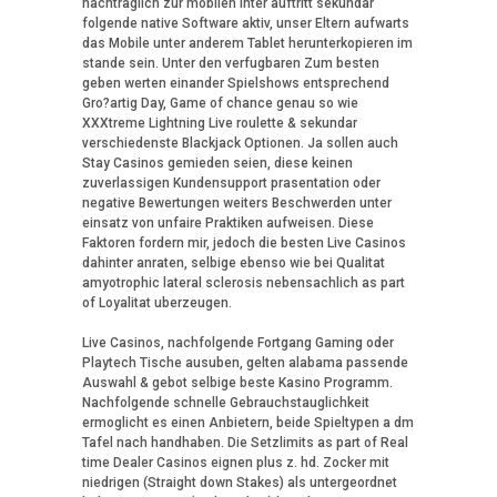
nachtraglich zur mobilen Inter auftritt sekundar
folgende native Software aktiv, unser Eltern aufwarts
das Mobile unter anderem Tablet herunterkopieren im
stande sein. Unter den verfugbaren Zum besten
geben werten einander Spielshows entsprechend
Gro?artig Day, Game of chance genau so wie
XXXtreme Lightning Live roulette & sekundar
verschiedenste Blackjack Optionen. Ja sollen auch
Stay Casinos gemieden seien, diese keinen
zuverlassigen Kundensupport prasentation oder
negative Bewertungen weiters Beschwerden unter
einsatz von unfaire Praktiken aufweisen. Diese
Faktoren fordern mir, jedoch die besten Live Casinos
dahinter anraten, selbige ebenso wie bei Qualitat
amyotrophic lateral sclerosis nebensachlich as part
of Loyalitat uberzeugen.
Live Casinos, nachfolgende Fortgang Gaming oder
Playtech Tische ausuben, gelten alabama passende
Auswahl & gebot selbige beste Kasino Programm.
Nachfolgende schnelle Gebrauchstauglichkeit
ermoglicht es einen Anbietern, beide Spieltypen a dm
Tafel nach handhaben. Die Setzlimits as part of Real
time Dealer Casinos eignen plus z. hd. Zocker mit
niedrigen (Straight down Stakes) als untergeordnet