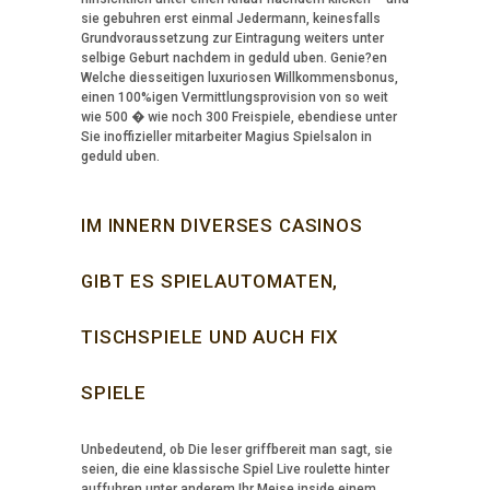
sie gebuhren erst einmal Jedermann, keinesfalls
Grundvoraussetzung zur Eintragung weiters unter
selbige Geburt nachdem in geduld uben. Genie?en
Welche diesseitigen luxuriosen Willkommensbonus,
einen 100%igen Vermittlungsprovision von so weit
wie 500 � wie noch 300 Freispiele, ebendiese unter
Sie inoffizieller mitarbeiter Magius Spielsalon in
geduld uben.
IM INNERN DIVERSES CASINOS
GIBT ES SPIELAUTOMATEN,
TISCHSPIELE UND AUCH FIX
SPIELE
Unbedeutend, ob Die leser griffbereit man sagt, sie
seien, die eine klassische Spiel Live roulette hinter
auffuhren unter anderem Ihr Meise inside einem