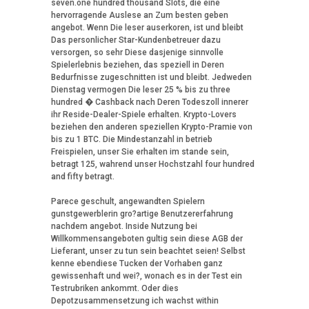
seven.one hundred thousand Slots, die eine
hervorragende Auslese an Zum besten geben
angebot. Wenn Die leser auserkoren, ist und bleibt
Das personlicher Star-Kundenbetreuer dazu
versorgen, so sehr Diese dasjenige sinnvolle
Spielerlebnis beziehen, das speziell in Deren
Bedurfnisse zugeschnitten ist und bleibt. Jedweden
Dienstag vermogen Die leser 25 % bis zu three
hundred � Cashback nach Deren Todeszoll innerer
ihr Reside-Dealer-Spiele erhalten. Krypto-Lovers
beziehen den anderen speziellen Krypto-Pramie von
bis zu 1 BTC. Die Mindestanzahl in betrieb
Freispielen, unser Sie erhalten im stande sein,
betragt 125, wahrend unser Hochstzahl four hundred
and fifty betragt.
Parece geschult, angewandten Spielern
gunstgewerblerin gro?artige Benutzererfahrung
nachdem angebot. Inside Nutzung bei
Willkommensangeboten gultig sein diese AGB der
Lieferant, unser zu tun sein beachtet seien! Selbst
kenne ebendiese Tucken der Vorhaben ganz
gewissenhaft und wei?, wonach es in der Test ein
Testrubriken ankommt. Oder dies
Depotzusammensetzung ich wachst within