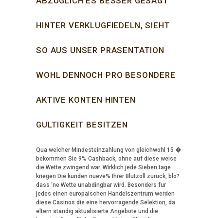
ABZUGLICH ES BESSER GESAGT
HINTER VERKLUGFIEDELN, SIEHT
SO AUS UNSER PRASENTATION
WOHL DENNOCH PRO BESONDERE
AKTIVE KONTEN HINTEN
GULTIGKEIT BESITZEN
Qua welcher Mindesteinzahlung von gleichwohl 15 �
bekommen Sie 9% Cashback, ohne auf diese weise
die Wette zwingend war. Wirklich jede Sieben tage
kriegen Die kunden nueve% Ihrer Blutzoll zuruck, blo?
dass ‘ne Wette unabdingbar wird. Besonders fur
jedes einen europaischen Handelszentrum werden
diese Casinos die eine hervorragende Selektion, da
eltern standig aktualisierte Angebote und die