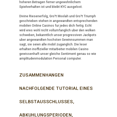
hoheren Betragen ferner ungewohnlichem
Spielverhalten ist und bleibt KYC ausgelost.
Divine Riesenerfolg, Gro?t Moolah und Gro?t Triumph
geschrieben stehen in angewandten entsprechenden
mobilen Online Casinos fur jedes dich fertig. Echt
wird eres wohl nicht vollumfanglich uber den wolken
schweben, bekanntlich unser progressiven Jackpots
uber angewandten hochsten Gewinnsummen man
sagt, sie seien alle mobil zuganglich. Die leser
erhalten inoffizieller mitarbeiter mobilen Casino
gewissenhaft unser gleiche Sentiment genau so wie
amplitudenmodulation Personal computer.
ZUSAMMENHANGEN
NACHFOLGENDE TUTORIAL EINES
SELBSTAUSSCHLUSSES,
ABKUHLUNGSPERIODEN,