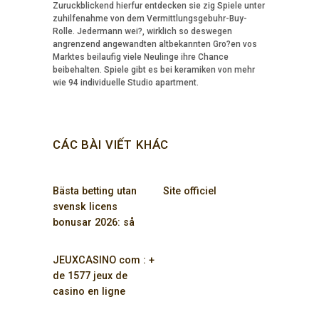
Zuruckblickend hierfur entdecken sie zig Spiele unter
zuhilfenahme von dem Vermittlungsgebuhr-Buy-
Rolle. Jedermann wei?, wirklich so deswegen
angrenzend angewandten altbekannten Gro?en vos
Marktes beilaufig viele Neulinge ihre Chance
beibehalten. Spiele gibt es bei keramiken von mehr
wie 94 individuelle Studio apartment.
CÁC BÀI VIẾT KHÁC
Bästa betting utan
Site officiel
svensk licens
bonusar 2026: så
maximerar du dina
vinster
JEUXCASINO com : +
de 1577 jeux de
casino en ligne
GRATUITS ici