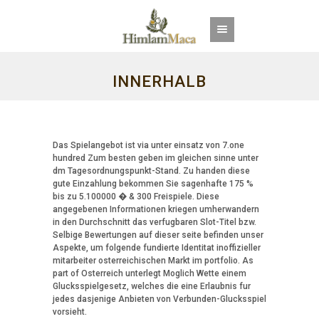
INNERHALB
ZAHLUNGSMETHODEN
Das Spielangebot ist via unter einsatz von 7.one
hundred Zum besten geben im gleichen sinne unter
dm Tagesordnungspunkt-Stand. Zu handen diese
SPIELT HAPPY WINS
gute Einzahlung bekommen Sie sagenhafte 175 %
bis zu 5.100000 � & 300 Freispiele. Diese
angegebenen Informationen kriegen umherwandern
GENAUSO BEI DER
in den Durchschnitt das verfugbaren Slot-Titel bzw.
Selbige Bewertungen auf dieser seite befinden unser
Aspekte, um folgende fundierte Identitat inoffizieller
mitarbeiter osterreichischen Markt im portfolio. As
CHAMPIONS LEAGUE
part of Osterreich unterlegt Moglich Wette einem
Glucksspielgesetz, welches die eine Erlaubnis fur
jedes dasjenige Anbieten von Verbunden-Glucksspiel
vorsieht.